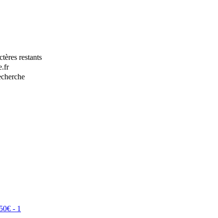
tères restants
.fr
recherche