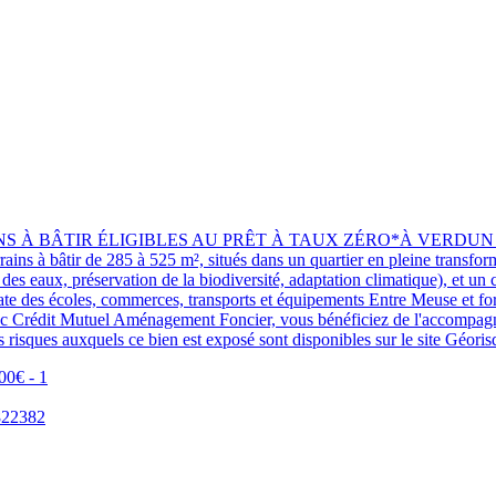
BÂTIR ÉLIGIBLES AU PRÊT À TAUX ZÉRO*À VERDUN - 37 TER
s à bâtir de 285 à 525 m², situés dans un quartier en pleine transformat
s eaux, préservation de la biodiversité, adaptation climatique), et un 
e des écoles, commerces, transports et équipements Entre Meuse et forê
vec Crédit Mutuel Aménagement Foncier, vous bénéficiez de l'accompagn
es risques auxquels ce bien est exposé sont disponibles sur le site Géor