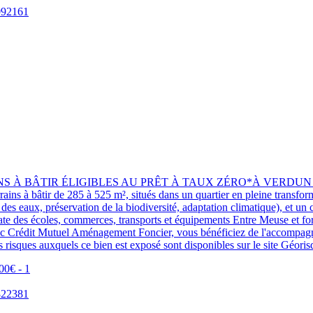
BÂTIR ÉLIGIBLES AU PRÊT À TAUX ZÉRO*À VERDUN - 37 TER
s à bâtir de 285 à 525 m², situés dans un quartier en pleine transformat
s eaux, préservation de la biodiversité, adaptation climatique), et un 
e des écoles, commerces, transports et équipements Entre Meuse et forê
vec Crédit Mutuel Aménagement Foncier, vous bénéficiez de l'accompagn
es risques auxquels ce bien est exposé sont disponibles sur le site Géor