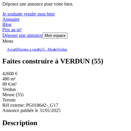
Déposez une annonce pour votre bien.
Je souhaite vendre mon bien
Annuaire
Blog
Prix au m²
Déposer une annonce
Mon espace
Menu
Accueil
Terrains à vendre
55 - Meuse
Verdun
Faites construire à VERDUN (55)
42600 €
480 m²
89 €/m²
Verdun
Meuse (55)
Terrain
Réf externe:
PG018642-_G17
Annonce publiée le 31/01/2025
Description