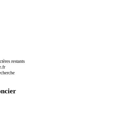
tères restants
.fr
recherche
ncier