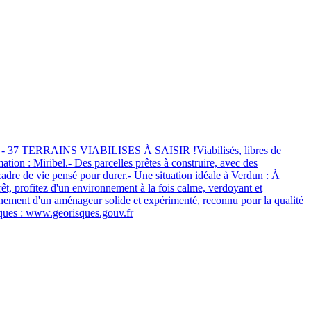
RAINS VIABILISES À SAISIR !Viabilisés, libres de
ion : Miribel.- Des parcelles prêtes à construire, avec des
cadre de vie pensé pour durer.- Une situation idéale à Verdun : À
t, profitez d'un environnement à la fois calme, verdoyant et
ement d'un aménageur solide et expérimenté, reconnu pour la qualité
isques : www.georisques.gouv.fr