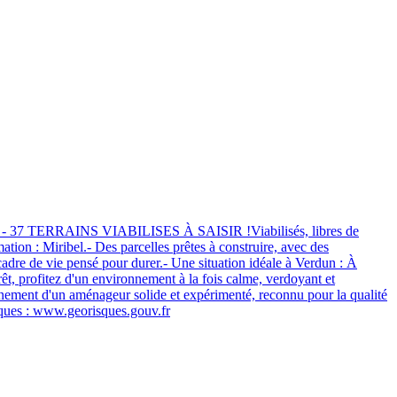
RAINS VIABILISES À SAISIR !Viabilisés, libres de
ion : Miribel.- Des parcelles prêtes à construire, avec des
cadre de vie pensé pour durer.- Une situation idéale à Verdun : À
t, profitez d'un environnement à la fois calme, verdoyant et
ement d'un aménageur solide et expérimenté, reconnu pour la qualité
isques : www.georisques.gouv.fr