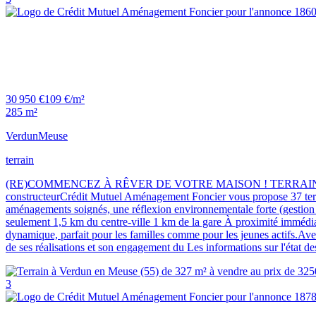
30 950 €
109 €/m²
285 m²
Verdun
Meuse
terrain
(RE)COMMENCEZ À RÊVER DE VOTRE MAISON ! TERRAINS À 
constructeurCrédit Mutuel Aménagement Foncier vous propose 37 terrain
aménagements soignés, une réflexion environnementale forte (gestion de
seulement 1,5 km du centre-ville 1 km de la gare À proximité immédiat
dynamique, parfait pour les familles comme pour les jeunes actifs.A
de ses réalisations et son engagement du Les informations sur l'état d
3