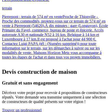
terrain
Pierrepont : terrain de 574 m² en venteProche de Thionville -
Proche des commodités, projetez-vous sur ce terrain de 574 m² en
vente à Pierrepont (54620).À dix minutes : gare (Longuyon), École
Primaire du Fayel, commerce, bureau de poste et épicerie. Accès
autoroute A30 et nationale N52 à 16 km. Belgique à 14 km et
Luxembourg à 17 km.Il est proposé à l'achat pour 44 900 €.
Contactez Luigi PAPA (tél : (Numéro supprimé)) pour toute
information sur le terrain, sur les démarches à suivre ou sur les
modalités de vente. Maisons Horizon Metz vous accompagne à
toutes les étapes de l'achat et dans tous vos projets immobiliers.
Devis construction de maison
Gratuit et sans engagement
Décrivez votre projet pour recevoir 4 propositions de constructeurs
réputés. Votre demande sera transmise uniquement à une sélection
de constructeurs de qualité présents sur votre région !
Trouver un professionnel