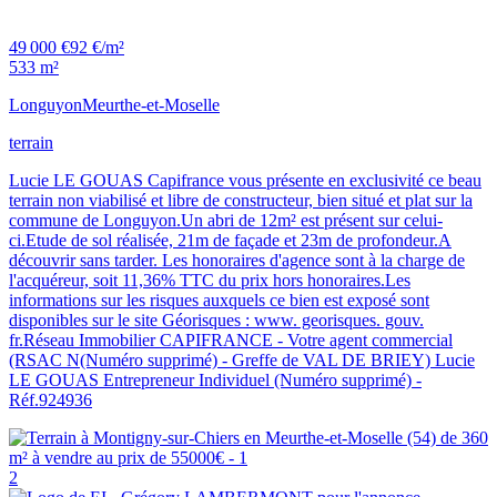
49 000 €
92 €/m²
533 m²
Longuyon
Meurthe-et-Moselle
terrain
Lucie LE GOUAS Capifrance vous présente en exclusivité ce beau
terrain non viabilisé et libre de constructeur, bien situé et plat sur la
commune de Longuyon.Un abri de 12m² est présent sur celui-
ci.Etude de sol réalisée, 21m de façade et 23m de profondeur.A
découvrir sans tarder. Les honoraires d'agence sont à la charge de
l'acquéreur, soit 11,36% TTC du prix hors honoraires.Les
informations sur les risques auxquels ce bien est exposé sont
disponibles sur le site Géorisques : www. georisques. gouv.
fr.Réseau Immobilier CAPIFRANCE - Votre agent commercial
(RSAC N(Numéro supprimé) - Greffe de VAL DE BRIEY) Lucie
LE GOUAS Entrepreneur Individuel (Numéro supprimé) -
Réf.924936
2