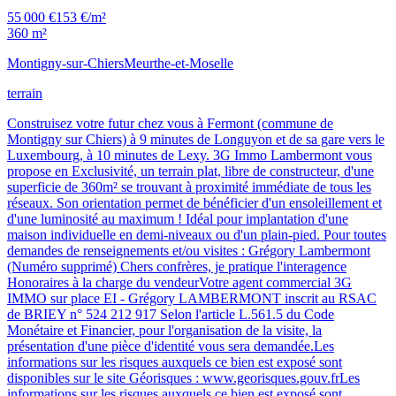
55 000 €
153 €/m²
360 m²
Montigny-sur-Chiers
Meurthe-et-Moselle
terrain
Construisez votre futur chez vous à Fermont (commune de
Montigny sur Chiers) à 9 minutes de Longuyon et de sa gare vers le
Luxembourg, à 10 minutes de Lexy. 3G Immo Lambermont vous
propose en Exclusivité, un terrain plat, libre de constructeur, d'une
superficie de 360m² se trouvant à proximité immédiate de tous les
réseaux. Son orientation permet de bénéficier d'un ensoleillement et
d'une luminosité au maximum ! Idéal pour implantation d'une
maison individuelle en demi-niveaux ou d'un plain-pied. Pour toutes
demandes de renseignements et/ou visites : Grégory Lambermont
(Numéro supprimé) Chers confrères, je pratique l'interagence
Honoraires à la charge du vendeurVotre agent commercial 3G
IMMO sur place EI - Grégory LAMBERMONT inscrit au RSAC
de BRIEY n° 524 212 917 Selon l'article L.561.5 du Code
Monétaire et Financier, pour l'organisation de la visite, la
présentation d'une pièce d'identité vous sera demandée.Les
informations sur les risques auxquels ce bien est exposé sont
disponibles sur le site Géorisques : www.georisques.gouv.frLes
informations sur les risques auxquels ce bien est exposé sont