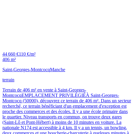
44 660 €
110 €/m²
406 m²
Saint-Georges-Montcocq
Manche
terrain
Terrain de 406 m² en vente à Saint-Georges-
MontcocqEMPLACEMENT PRIVILÉGIÉÀ Saint-Georges-
Montcocq (50000), découvrez ce terrain de 406 m². Dans un secteur
recherché, ce terrain bénéficiant d'un emplacement d'exception est
proche des commerces et des écoles. Il y a une école primaire dans
le quartier. Niveau transports en commun, on trouve deux gares
(Saint-Lô et Pont-Hébert) à moins de 10 minutes en voiture. La
nationale N174 est accessible à 4 km. Il y a un tennis, un bowling,
deux commerces et une boucherie-charcuterie à quelques minutes à