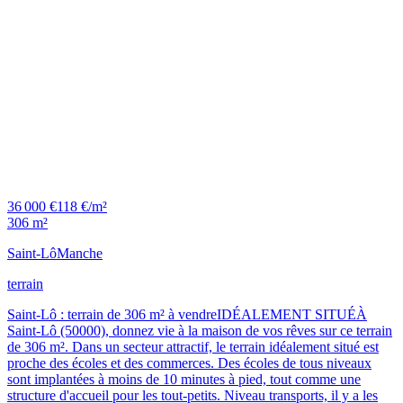
36 000 €
118 €/m²
306 m²
Saint-Lô
Manche
terrain
Saint-Lô : terrain de 306 m² à vendreIDÉALEMENT SITUÉÀ
Saint-Lô (50000), donnez vie à la maison de vos rêves sur ce terrain
de 306 m². Dans un secteur attractif, le terrain idéalement situé est
proche des écoles et des commerces. Des écoles de tous niveaux
sont implantées à moins de 10 minutes à pied, tout comme une
structure d'accueil pour les tout-petits. Niveau transports, il y a les