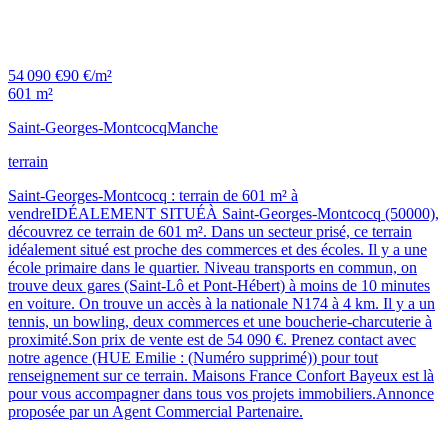
54 090 €
90 €/m²
601 m²
Saint-Georges-Montcocq
Manche
terrain
Saint-Georges-Montcocq : terrain de 601 m² à
vendreIDÉALEMENT SITUÉÀ Saint-Georges-Montcocq (50000),
découvrez ce terrain de 601 m². Dans un secteur prisé, ce terrain
idéalement situé est proche des commerces et des écoles. Il y a une
école primaire dans le quartier. Niveau transports en commun, on
trouve deux gares (Saint-Lô et Pont-Hébert) à moins de 10 minutes
en voiture. On trouve un accès à la nationale N174 à 4 km. Il y a un
tennis, un bowling, deux commerces et une boucherie-charcuterie à
proximité.Son prix de vente est de 54 090 €. Prenez contact avec
notre agence (HUE Emilie : (Numéro supprimé)) pour tout
renseignement sur ce terrain. Maisons France Confort Bayeux est là
pour vous accompagner dans tous vos projets immobiliers.Annonce
proposée par un Agent Commercial Partenaire.