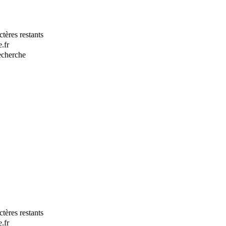
tères restants
.fr
recherche
tères restants
.fr