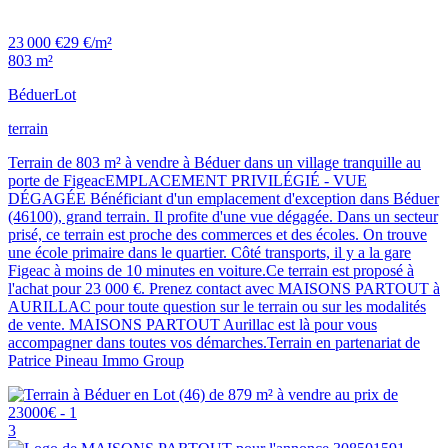
23 000 €
29 €/m²
803 m²
Béduer
Lot
terrain
Terrain de 803 m² à vendre à Béduer dans un village tranquille au
porte de FigeacEMPLACEMENT PRIVILÉGIÉ - VUE
DÉGAGÉE Bénéficiant d'un emplacement d'exception dans Béduer
(46100), grand terrain. Il profite d'une vue dégagée. Dans un secteur
prisé, ce terrain est proche des commerces et des écoles. On trouve
une école primaire dans le quartier. Côté transports, il y a la gare
Figeac à moins de 10 minutes en voiture.Ce terrain est proposé à
l'achat pour 23 000 €. Prenez contact avec MAISONS PARTOUT à
AURILLAC pour toute question sur le terrain ou sur les modalités
de vente. MAISONS PARTOUT Aurillac est là pour vous
accompagner dans toutes vos démarches.Terrain en partenariat de
Patrice Pineau Immo Group
3