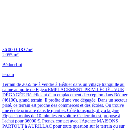
36 000 €
18 €/m²
2 055 m²
Béduer
Lot
terrain
Terrain de 2055 m² à vendre à Béduer dans un village tranquille au
calme au porte de FigeacEMPLACEMENT PRIVILÉGIÉ - VUE
DÉGAGÉE Bénéficiant d'un emplacement d'exception dans Béduer
(46100), grand terrain. Il profite d'une vue dégagée. Dans un secteur
prisé, ce terrain est proche des commerces et des écoles. On trouve
une école primaire dans le quartier. Côté transports, il y a la gare
Figeac à moins de 10 minutes en voiture.Ce terrain est proposé à
l'achat pour 36000 €. Prenez contact avec l'Agence MAISONS
PARTOUT à AURILLAC pour toute question sur le terrain ou sur