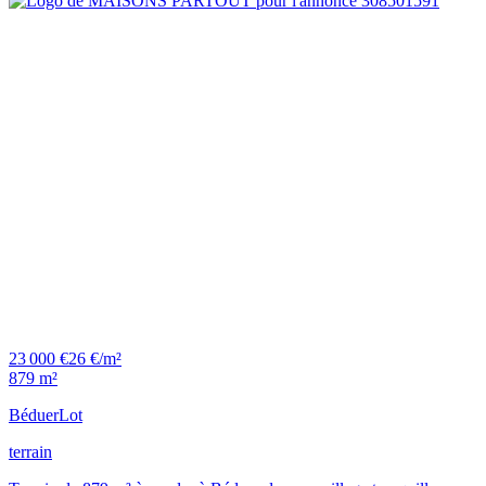
23 000 €
26 €/m²
879 m²
Béduer
Lot
terrain