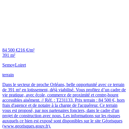
84 500 €
216 €/m²
391 m²
Semoy
Loiret
terrain
Dans le secteur de proche Orléans, belle opportunité avec ce terrain
de 391 m² en lotissement, déjà viabilisé. Vous profitez d’un cadre de
vie pratique, avec école, commerce de proximité et centre-bourg
accessibles aisément. // Réf. : T231133. Prix terrain : 84 500 €, hors
frais d'agence et de notaire à la charge de l'acquéreur. Ce terrain
vous est proposé, par nos partenaires fonciers, dans le cadre d'un
projet de construction avec nous. Les informations sur les risques
auxquels ce bien est exposé sont disponibles sur le site Géorisques
(www.georisques.gouv.fr).