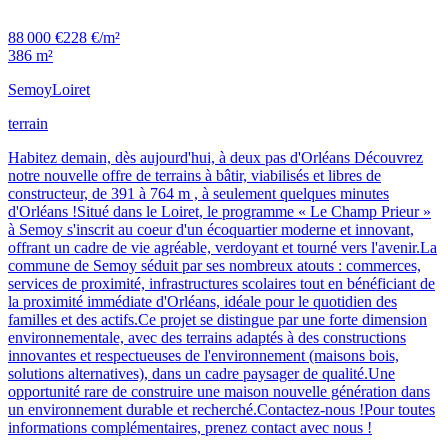
88 000 €
228 €/m²
386 m²
Semoy
Loiret
terrain
Habitez demain, dès aujourd'hui, à deux pas d'Orléans Découvrez
notre nouvelle offre de terrains à bâtir, viabilisés et libres de
constructeur, de 391 à 764 m , à seulement quelques minutes
d'Orléans !Situé dans le Loiret, le programme « Le Champ Prieur »
à Semoy s'inscrit au coeur d'un écoquartier moderne et innovant,
offrant un cadre de vie agréable, verdoyant et tourné vers l'avenir.La
commune de Semoy séduit par ses nombreux atouts : commerces,
services de proximité, infrastructures scolaires tout en bénéficiant de
la proximité immédiate d'Orléans, idéale pour le quotidien des
familles et des actifs.Ce projet se distingue par une forte dimension
environnementale, avec des terrains adaptés à des constructions
innovantes et respectueuses de l'environnement (maisons bois,
solutions alternatives), dans un cadre paysager de qualité.Une
opportunité rare de construire une maison nouvelle génération dans
un environnement durable et recherché.Contactez-nous !Pour toutes
informations complémentaires, prenez contact avec nous !