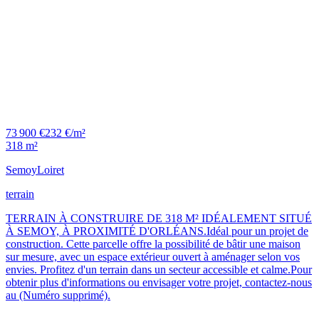
73 900 €
232 €/m²
318 m²
Semoy
Loiret
terrain
TERRAIN À CONSTRUIRE DE 318 M² IDÉALEMENT SITUÉ
À SEMOY, À PROXIMITÉ D'ORLÉANS.Idéal pour un projet de
construction. Cette parcelle offre la possibilité de bâtir une maison
sur mesure, avec un espace extérieur ouvert à aménager selon vos
envies. Profitez d'un terrain dans un secteur accessible et calme.Pour
obtenir plus d'informations ou envisager votre projet, contactez-nous
au (Numéro supprimé).