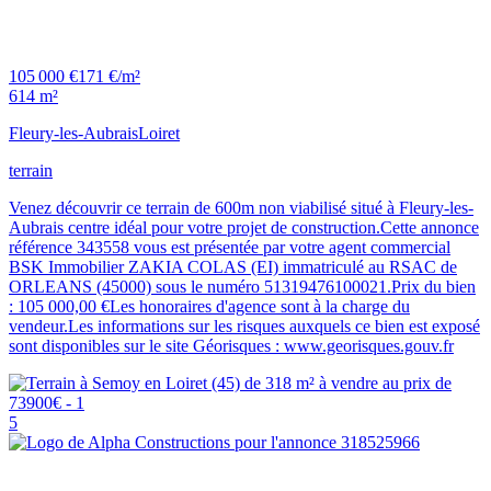
105 000 €
171 €/m²
614 m²
Fleury-les-Aubrais
Loiret
terrain
Venez découvrir ce terrain de 600m non viabilisé situé à Fleury-les-
Aubrais centre idéal pour votre projet de construction.Cette annonce
référence 343558 vous est présentée par votre agent commercial
BSK Immobilier ZAKIA COLAS (EI) immatriculé au RSAC de
ORLEANS (45000) sous le numéro 51319476100021.Prix du bien
: 105 000,00 €Les honoraires d'agence sont à la charge du
vendeur.Les informations sur les risques auxquels ce bien est exposé
sont disponibles sur le site Géorisques : www.georisques.gouv.fr
5