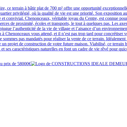
e, ce terrain à bâtir plat de 700 m² offre une opportunité exceptionnelle
artier privilégié, où la qualité de vie est une priorité. Son exposition au
e et convivial. Chenonceaux, véritable joyau du Centre, est connue pou
es de proximité, écoles et transports, le tout à quelques pas. Les axes r
njugue l’authenticité de la vie de village et l’aisance d’un environneme
ion à Chenonceaux vous attend, et il n’est pas trop tard pour concrétiser
ne sommes pas mandatés pour réaliser la vente de ce terrain. Idéalement
 un projet de construction de votre future maison. Viabilisé, ce terrain b
eil et ses caractéristiques naturelles en font un cadre de vie rêvé pour q