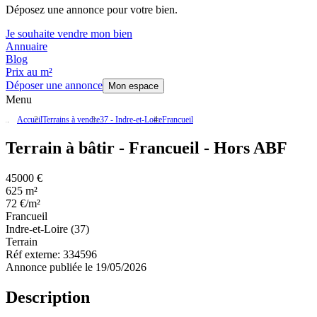
Déposez une annonce pour votre bien.
Je souhaite vendre mon bien
Annuaire
Blog
Prix au m²
Déposer une annonce
Mon espace
Menu
Accueil
Terrains à vendre
37 - Indre-et-Loire
Francueil
Terrain à bâtir - Francueil - Hors ABF
45000 €
625 m²
72 €/m²
Francueil
Indre-et-Loire (37)
Terrain
Réf externe:
334596
Annonce publiée le 19/05/2026
Description