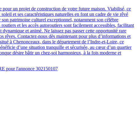
 pour un projet de construction de votre future maison. Viabilisé, ce
 soleil et ses caractéristiques naturelles en font un cadre de vie rêvé
r son patrimoine culturel exceptionnel, notamment son célèbre
outiers et les accès autoroutiers sont facilement accessibles, facilitant
nt dynamique et animé. Ne laissez pas passer cette opportunité rare
 vos rêves. Contactez-nous dès maintenant pour plus d’informations et
 situé à Chenonceaux, dans le département de l’Indre-et-Loire, ce
énéficie d’une situation tranquille et sécurisée, au cœur d’un quartier
uiconque désire bâtir un chez-soi harmonieux, à la fois moderne et