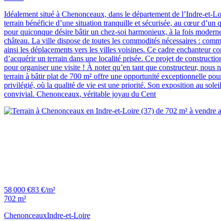
Idéalement situé à Chenonceaux, dans le département de l’Indre-et-Loir
terrain bénéficie d’une situation tranquille et sécurisée, au cœur d’un qu
pour quiconque désire bâtir un chez-soi harmonieux, à la fois modern
château. La ville dispose de toutes les commodités nécessaires : commerc
ainsi les déplacements vers les villes voisines. Ce cadre enchanteur co
d’acquérir un terrain dans une localité prisée. Ce projet de construct
pour organiser une visite ! À noter qu’en tant que constructeur, nous 
terrain à bâtir plat de 700 m² offre une opportunité exceptionnelle pour
privilégié, où la qualité de vie est une priorité. Son exposition au sol
convivial. Chenonceaux, véritable joyau du Cent
58 000 €
83 €/m²
702 m²
Chenonceaux
Indre-et-Loire