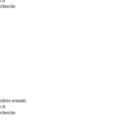
.fr
recherche
tères restants
.fr
recherche