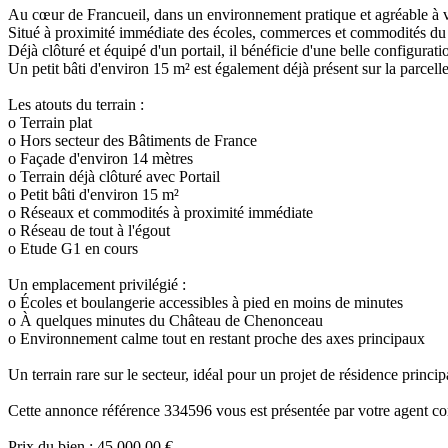
Au cœur de Francueil, dans un environnement pratique et agréable à viv
Situé à proximité immédiate des écoles, commerces et commodités du ce
Déjà clôturé et équipé d'un portail, il bénéficie d'une belle configurat
Un petit bâti d'environ 15 m² est également déjà présent sur la parcelle
Les atouts du terrain :
o Terrain plat
o Hors secteur des Bâtiments de France
o Façade d'environ 14 mètres
o Terrain déjà clôturé avec Portail
o Petit bâti d'environ 15 m²
o Réseaux et commodités à proximité immédiate
o Réseau de tout à l'égout
o Etude G1 en cours
Un emplacement privilégié :
o Écoles et boulangerie accessibles à pied en moins de minutes
o À quelques minutes du Château de Chenonceau
o Environnement calme tout en restant proche des axes principaux
Un terrain rare sur le secteur, idéal pour un projet de résidence prin
Cette annonce référence 334596 vous est présentée par votre ag
Prix du bien : 45 000,00 €