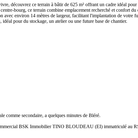
re, découvrez ce terrain à bâtir de 625 m² offrant un cadre idéal pour c
ntre-bourg, ce terrain combine emplacement recherché et confort du quot
ion avec environ 14 mètres de largeur, facilitant l'implantation de votre f
, idéal pour du stockage, un atelier ou une future base de chantier.
cipale comme secondaire, a quelques minutes de Bléré.
ent commercial BSK Immobilier TINO BLOUDEAU (EI) immatriculé au