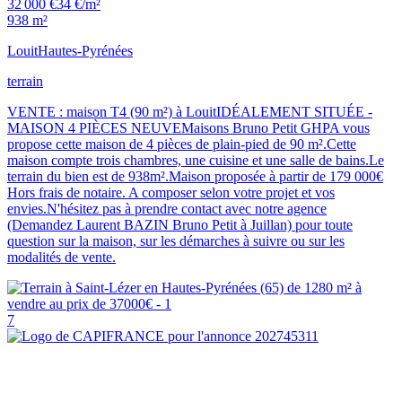
32 000 €
34 €/m²
938 m²
Louit
Hautes-Pyrénées
terrain
VENTE : maison T4 (90 m²) à LouitIDÉALEMENT SITUÉE -
MAISON 4 PIÈCES NEUVEMaisons Bruno Petit GHPA vous
propose cette maison de 4 pièces de plain-pied de 90 m².Cette
maison compte trois chambres, une cuisine et une salle de bains.Le
terrain du bien est de 938m².Maison proposée à partir de 179 000€
Hors frais de notaire. A composer selon votre projet et vos
envies.N'hésitez pas à prendre contact avec notre agence
(Demandez Laurent BAZIN Bruno Petit à Juillan) pour toute
question sur la maison, sur les démarches à suivre ou sur les
modalités de vente.
7