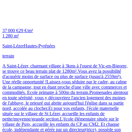
37 000 €
29 €/m²
1 280 m²
Saint-Lézer
Hautes-Pyrénées
terrain
A Saint-Lézer, charmant village à 3kms à l'ouest de Vic-en-Bigorre,
se trouve ce beau terrain plat de 1280m².Vous avez la possibilité
d'acquérir moins de surface ou plus de surface (jusqu'à 2559m²).
Une réelle opportunité !Laissez-vous séduire par le cadre, au calme
de la campagne, tout en étant proche d'une ville avec commerces et
commodités. Ecole primaire à 500m du terrain.Promenades alentour
en toute sérénité, vous y découvrirez l'ancien logement des moines
de l'abbaye, le prieuré qui abrite aujourd'hui l'église dans sa partie
nord, accolée au clocher.Et pour vos enfants, l'école maternelle
située sur le village de St Lézer, accueille les enfants de
petite/moyenne/grande section.L'école élémentaire située sur le
village de Pujo, accueille les enfants du CP au CM2. Et chaque
école, indépendante et gérée par un directeur(trice), possède son