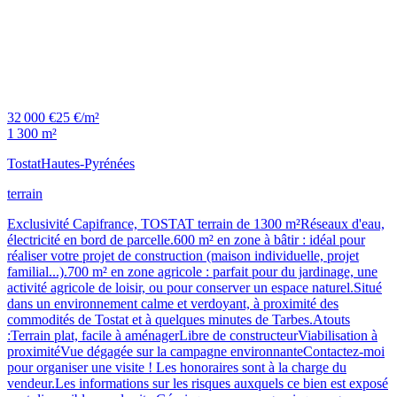
32 000 €
25 €/m²
1 300 m²
Tostat
Hautes-Pyrénées
terrain
Exclusivité Capifrance, TOSTAT terrain de 1300 m²Réseaux d'eau,
électricité en bord de parcelle.600 m² en zone à bâtir : idéal pour
réaliser votre projet de construction (maison individuelle, projet
familial...).700 m² en zone agricole : parfait pour du jardinage, une
activité agricole de loisir, ou pour conserver un espace naturel.Situé
dans un environnement calme et verdoyant, à proximité des
commodités de Tostat et à quelques minutes de Tarbes.Atouts
:Terrain plat, facile à aménagerLibre de constructeurViabilisation à
proximitéVue dégagée sur la campagne environnanteContactez-moi
pour organiser une visite ! Les honoraires sont à la charge du
vendeur.Les informations sur les risques auxquels ce bien est exposé