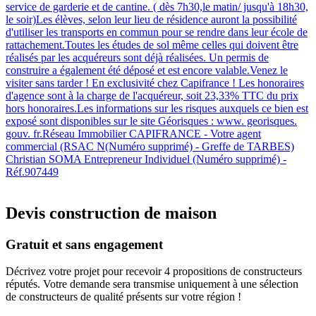
service de garderie et de cantine. ( dès 7h30,le matin/ jusqu'à 18h30,
le soir)Les élèves, selon leur lieu de résidence auront la possibilité
d'utiliser les transports en commun pour se rendre dans leur école de
rattachement.Toutes les études de sol même celles qui doivent être
réalisés par les acquéreurs sont déjà réalisées. Un permis de
construire a également été déposé et est encore valable.Venez le
visiter sans tarder ! En exclusivité chez Capifrance ! Les honoraires
d'agence sont à la charge de l'acquéreur, soit 23,33% TTC du prix
hors honoraires.Les informations sur les risques auxquels ce bien est
exposé sont disponibles sur le site Géorisques : www. georisques.
gouv. fr.Réseau Immobilier CAPIFRANCE - Votre agent
commercial (RSAC N(Numéro supprimé) - Greffe de TARBES)
Christian SOMA Entrepreneur Individuel (Numéro supprimé) -
Réf.907449
Devis construction de maison
Gratuit et sans engagement
Décrivez votre projet pour recevoir 4 propositions de constructeurs
réputés. Votre demande sera transmise uniquement à une sélection
de constructeurs de qualité présents sur votre région !