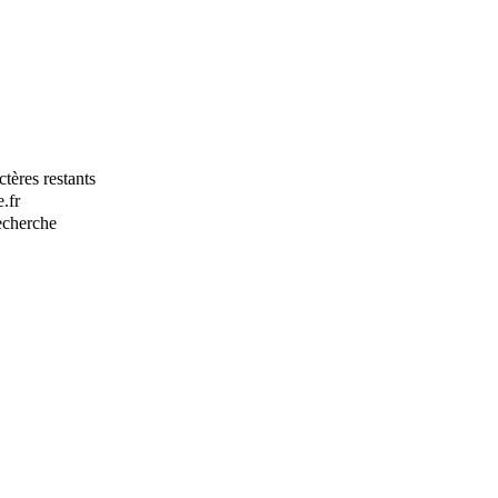
tères restants
.fr
recherche