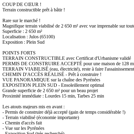
COUP DE CŒUR !
Terrain constructible prêt à bâtir !
Rare sur le marché !
Magnifique terrain viabilisé de 2 650 m² avec vue imprenable sur tout
Superficie : 2 650 m²
Localisation : Julos (65100)
Exposition : Plein Sud
POINTS FORTS
TERRAIN CONSTRUCTIBLE avec Certificat d'Urbanisme validé
PERMIS DE CONSTRUIRE ACCEPTÉ pour une maison de 128 m², po
TERRAIN VIABILISÉ (eau, électricité), reste à faire l'assainissement
CHEMIN D'ACCÈS RÉALISÉ - Prêt à construire !
VUE PANORAMIQUE sur la chaîne des Pyrénées
EXPOSITION PLEIN SUD - Ensoleillement optimal
Grande superficie de 2 650 m² pour un beau projet
Proximité immédiate : Lourdes 15 min, Tarbes 25 min
Les atouts majeurs mis en avant :
- Permis de construire déjà accepté (gain de temps considérable !)
- Terrain viabilisé (économie importante)
- Chemin d'accès fait
- Vue sur les Pyrénées
- Exposition Sud (très recherché)