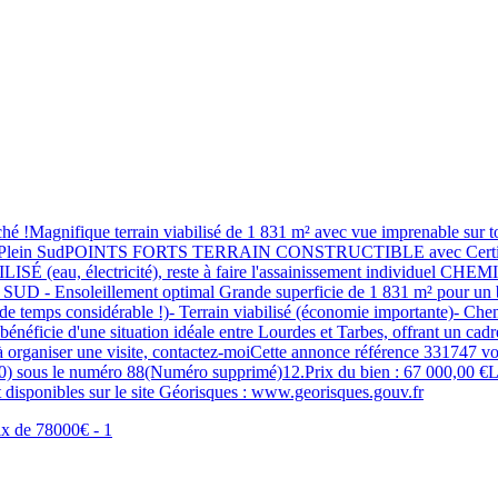
 !Magnifique terrain viabilisé de 1 831 m² avec vue imprenable sur to
position : Plein SudPOINTS FORTS TERRAIN CONSTRUCTIBLE avec 
ISÉ (eau, électricité), reste à faire l'assainissement individuel 
Ensoleillement optimal Grande superficie de 1 831 m² pour un bea
 de temps considérable !)- Terrain viabilisé (économie importante)- Che
ie d'une situation idéale entre Lourdes et Tarbes, offrant un cadre d
u'à organiser une visite, contactez-moiCette annonce référence 331747 
 le numéro 88(Numéro supprimé)12.Prix du bien : 67 000,00 €Les h
 disponibles sur le site Géorisques : www.georisques.gouv.fr