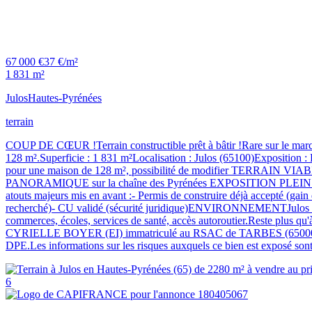
67 000 €
37 €/m²
1 831 m²
Julos
Hautes-Pyrénées
terrain
COUP DE CŒUR !Terrain constructible prêt à bâtir !Rare sur le marché
128 m².Superficie : 1 831 m²Localisation : Julos (65100)Ex
pour une maison de 128 m², possibilité de modifier TERRAIN VIABIL
PANORAMIQUE sur la chaîne des Pyrénées EXPOSITION PLEIN SUD - 
atouts majeurs mis en avant :- Permis de construire déjà accepté (gain
recherché)- CU validé (sécurité juridique)ENVIRONNEMENTJulos bénéfic
commerces, écoles, services de santé, accès autoroutier.Reste plus q
CYRIELLE BOYER (EI) immatriculé au RSAC de TARBES (65000) sous
DPE.Les informations sur les risques auxquels ce bien est exposé sont
6