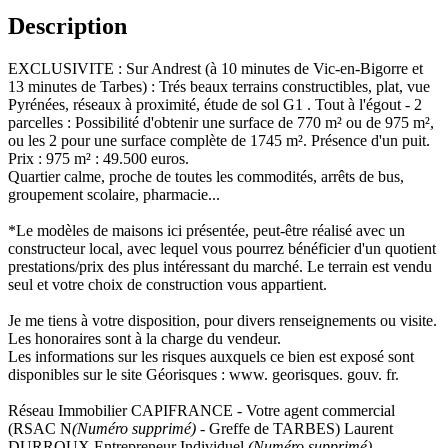
Description
EXCLUSIVITE : Sur Andrest (à 10 minutes de Vic-en-Bigorre et
13 minutes de Tarbes) : Trés beaux terrains constructibles, plat, vue
Pyrénées, réseaux à proximité, étude de sol G1 . Tout à l'égout - 2
parcelles : Possibilité d'obtenir une surface de 770 m² ou de 975 m²,
ou les 2 pour une surface complète de 1745 m². Présence d'un puit.
Prix : 975 m² : 49.500 euros.
Quartier calme, proche de toutes les commodités, arrêts de bus,
groupement scolaire, pharmacie...
*Le modèles de maisons ici présentée, peut-être réalisé avec un
constructeur local, avec lequel vous pourrez bénéficier d'un quotient
prestations/prix des plus intéressant du marché. Le terrain est vendu
seul et votre choix de construction vous appartient.
Je me tiens à votre disposition, pour divers renseignements ou visite.
Les honoraires sont à la charge du vendeur.
Les informations sur les risques auxquels ce bien est exposé sont
disponibles sur le site Géorisques : www. georisques. gouv. fr.
Réseau Immobilier CAPIFRANCE - Votre agent commercial
(RSAC N
(Numéro supprimé)
- Greffe de TARBES) Laurent
DURROUX Entrepreneur Individuel
(Numéro supprimé)
-