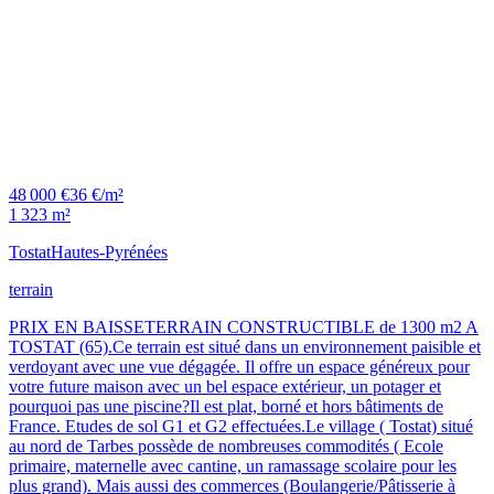
48 000 €
36 €/m²
1 323 m²
Tostat
Hautes-Pyrénées
terrain
PRIX EN BAISSETERRAIN CONSTRUCTIBLE de 1300 m2 A
TOSTAT (65).Ce terrain est situé dans un environnement paisible et
verdoyant avec une vue dégagée. Il offre un espace généreux pour
votre future maison avec un bel espace extérieur, un potager et
pourquoi pas une piscine?Il est plat, borné et hors bâtiments de
France. Etudes de sol G1 et G2 effectuées.Le village ( Tostat) situé
au nord de Tarbes possède de nombreuses commodités ( Ecole
primaire, maternelle avec cantine, un ramassage scolaire pour les
plus grand). Mais aussi des commerces (Boulangerie/Pâtisserie à