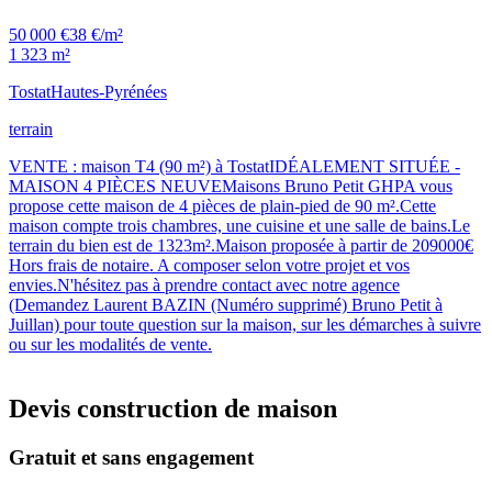
50 000 €
38 €/m²
1 323 m²
Tostat
Hautes-Pyrénées
terrain
VENTE : maison T4 (90 m²) à TostatIDÉALEMENT SITUÉE -
MAISON 4 PIÈCES NEUVEMaisons Bruno Petit GHPA vous
propose cette maison de 4 pièces de plain-pied de 90 m².Cette
maison compte trois chambres, une cuisine et une salle de bains.Le
terrain du bien est de 1323m².Maison proposée à partir de 209000€
Hors frais de notaire. A composer selon votre projet et vos
envies.N'hésitez pas à prendre contact avec notre agence
(Demandez Laurent BAZIN (Numéro supprimé) Bruno Petit à
Juillan) pour toute question sur la maison, sur les démarches à suivre
ou sur les modalités de vente.
Devis construction de maison
Gratuit et sans engagement