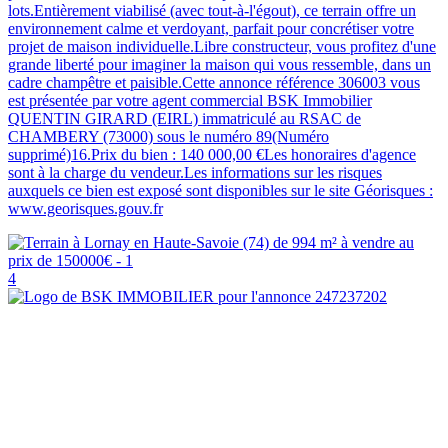
lots.Entièrement viabilisé (avec tout-à-l'égout), ce terrain offre un
environnement calme et verdoyant, parfait pour concrétiser votre
projet de maison individuelle.Libre constructeur, vous profitez d'une
grande liberté pour imaginer la maison qui vous ressemble, dans un
cadre champêtre et paisible.Cette annonce référence 306003 vous
est présentée par votre agent commercial BSK Immobilier
QUENTIN GIRARD (EIRL) immatriculé au RSAC de
CHAMBERY (73000) sous le numéro 89(Numéro
supprimé)16.Prix du bien : 140 000,00 €Les honoraires d'agence
sont à la charge du vendeur.Les informations sur les risques
auxquels ce bien est exposé sont disponibles sur le site Géorisques :
www.georisques.gouv.fr
4