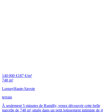
140 000 €
187 €/m²
748 m²
Lornay
Haute-Savoie
terrain
À seulement 5 minutes de Rumilly, venez découvrir cette belle
parcelle de 748 m² située dans un petit lotissement intimiste de 4