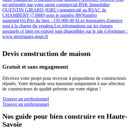
est présentée par votre agent commercial BSK Immobilier
QUENTIN GIRARD (EIRL) immatriculé au RSAC de
CHAMBERY (73000) sous le numéro 89(Numéro
supprimé)16.Prix du bien : 150 000,00 €Les honoraires d'agence
sont à la charge du vendeur.Les informations sur les risques
auxquels ce bien est exposé sont disponibles sur le site Géorisques :
www.georisques.gouv.fr
Devis construction de maison
Gratuit et sans engagement
Décrivez votre projet pour recevoir 4 propositions de constructeurs
réputés. Votre demande sera transmise uniquement à une sélection
de constructeurs de qualité présents sur votre région !
Trouver un professionnel
Trouver un professionnel
Nos guide pour bien construire en Haute-
Savoie