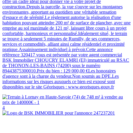
offre un cadre idéal pour donner vie à votre projet de
construction.Depuis la parcelle, la vue s'ouvre sur les montagnes
environnantes, apportant au quotidien une véritable sensation
d'espace et de sérénité.Le règlement autorise la réalisation d'une
habitation pouvant atteindre 200 m² de surface de plancher, avec une
emprise au sol maximale de 121 m², laissant libre cours à un projet
confortable, harmonieux et personnalisé.Idéalement situé, le terrain
se trouve à seulement 5 minutes de Rumilly, de ses commerces,
services et commodités, alliant ainsi calme résidentiel et proximité
pratique.Assainissement individuel à prévoir.Cette annonce
référence 320417 vous est présentée par votre agent commercial
BSK Immobilier CHOUCRY ELAMRI (EI) immatriculé au RSAC
de THONON-LES-BAINS (74200) sous le numéro
89443875300010.Prix du bien : 129 000,00 €Les honoraires
d'agence sont à la charge du vendeur.Non soumis au DPE.Les
informations sur les risques auxquels ce bien est exposé sont
disponibles sur le site Géorisques : www.georisques.gouv.fr
4