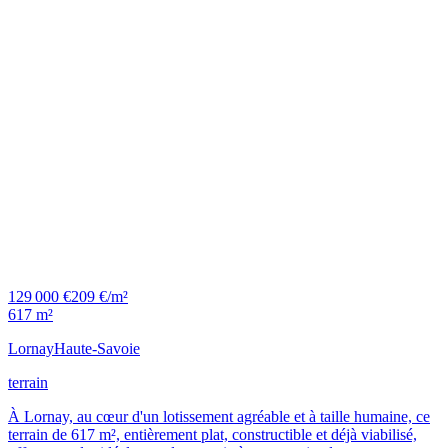
129 000 €
209 €/m²
617 m²
Lornay
Haute-Savoie
terrain
À Lornay, au cœur d'un lotissement agréable et à taille humaine, ce
terrain de 617 m², entièrement plat, constructible et déjà viabilisé,