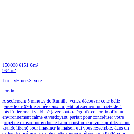
150 000 €
151 €/m²
994 m²
Lornay
Haute-Savoie
terrain
À seulement 5 minutes de Rumilly, venez découvrir cette belle
parcelle de 994m² située dans un petit lotissement intimiste de 4
lots.Entièrement viabilisé (avec tout-à-l'égout), ce terrain offre un
environnement calme et verdoyant, parfait pour concrétiser votre
projet de maison individuelle.Libre constructeur, vous profitez d'une
grande liberté pour imaginer la maison qui vous ressemble, dans un
cadre champêtre et paisible.Cette annonce référence 306004 vous