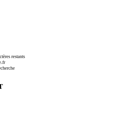
tères restants
.fr
recherche
T