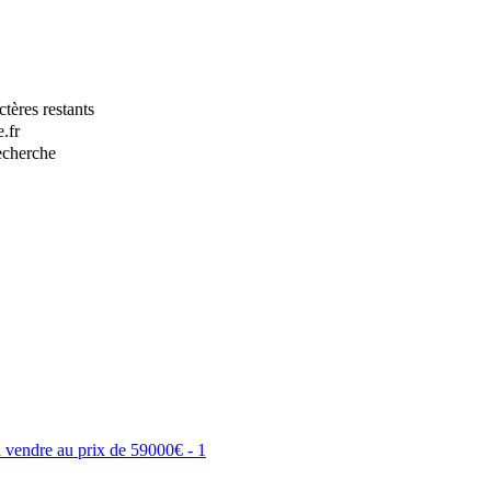
tères restants
.fr
recherche