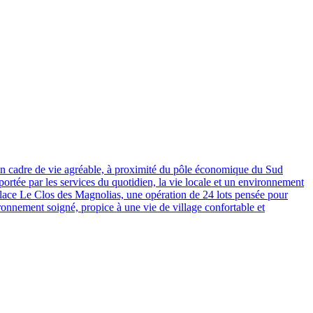
un cadre de vie agréable, à proximité du pôle économique du Sud
ortée par les services du quotidien, la vie locale et un environnement
 place Le Clos des Magnolias, une opération de 24 lots pensée pour
ronnement soigné, propice à une vie de village confortable et