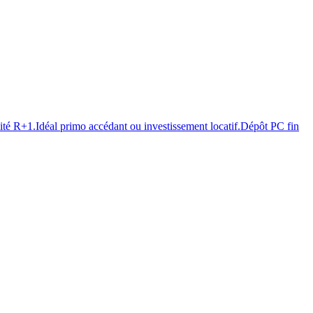
bilité R+1.Idéal primo accédant ou investissement locatif.Dépôt PC fin