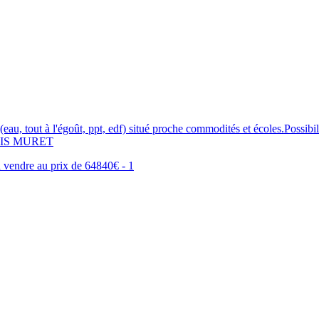
é (eau, tout à l'égoût, ppt, edf) situé proche commodités et écoles.Possi
VILIS MURET