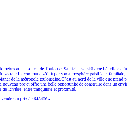
omètres au sud-ouest de Toulouse, Saint-Clar-de-Rivière bénéficie d?
du secteur.La commune séduit par son atmosphère paisible et familiale, p
loigner de la métropole toulousaine.C?est au nord de la ville que prend
Ce nouveau projet offre une belle opportunité de construire dans un envi
de-Rivière, entre tranquillité et proximité.