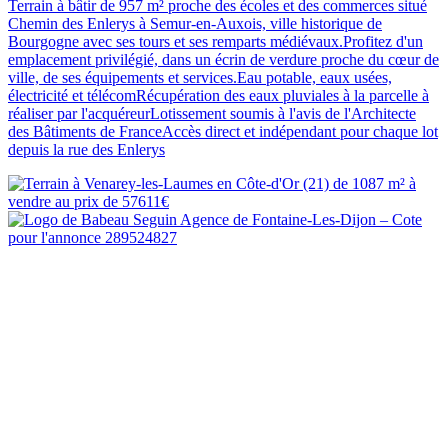
Terrain à bâtir de 957 m² proche des écoles et des commerces situé
Chemin des Enlerys à Semur-en-Auxois, ville historique de
Bourgogne avec ses tours et ses remparts médiévaux.Profitez d'un
emplacement privilégié, dans un écrin de verdure proche du cœur de
ville, de ses équipements et services.Eau potable, eaux usées,
électricité et télécomRécupération des eaux pluviales à la parcelle à
réaliser par l'acquéreurLotissement soumis à l'avis de l'Architecte
des Bâtiments de FranceAccès direct et indépendant pour chaque lot
depuis la rue des Enlerys