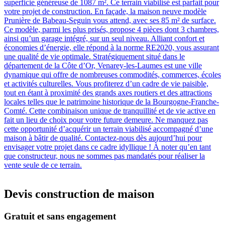
superficie généreuse de 1087 m². Ce terrain viabilisé est parfait pour
votre projet de construction. En façade, la maison neuve modèle
Prunière de Babeau-Seguin vous attend, avec ses 85 m² de surface.
Ce modèle, parmi les plus prisés, propose 4 pièces dont 3 chambres,
ainsi qu’un garage intégré, sur un seul niveau. Alliant confort et
économies d’énergie, elle répond à la norme RE2020, vous assurant
une qualité de vie optimale. Stratégiquement situé dans le
département de la Côte d’Or, Venarey-les-Laumes est une ville
dynamique qui offre de nombreuses commodités, commerces, écoles
et activités culturelles. Vous profiterez d’un cadre de vie paisible,
tout en étant à proximité des grands axes routiers et des attractions
locales telles que le patrimoine historique de la Bourgogne-Franche-
Comté. Cette combinaison unique de tranquillité et de vie active en
fait un lieu de choix pour votre future demeure. Ne manquez pas
cette opportunité d’acquérir un terrain viabilisé accompagné d’une
maison à bâtir de qualité. Contactez-nous dès aujourd’hui pour
envisager votre projet dans ce cadre idyllique ! À noter qu’en tant
que constructeur, nous ne sommes pas mandatés pour réaliser la
vente seule de ce terrain.
Devis construction de maison
Gratuit et sans engagement