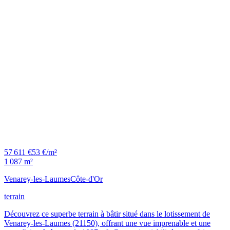
57 611 €
53 €/m²
1 087 m²
Venarey-les-Laumes
Côte-d'Or
terrain
Découvrez ce superbe terrain à bâtir situé dans le lotissement de
Venarey-les-Laumes (21150), offrant une vue imprenable et une