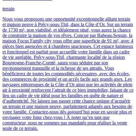
terrain
Nous vous proposons une opportunité exceptionnelle alliant terrain
et maison neuve à Précy-sous-Thil, dans la Côte d’Or. Sur un terrain
de 1730 m², non viabilisé, et idéalement situé, vous aurez la chance
de construire la maison de vos rêves. Conçue par Babeau-Seguin, la
maison Focus Family city vous offre une superficie de 91 m², avec 4
pièces bien agencées et 4 chambres spacieuses. Cet espace lumineux
et fonctionnel est parfait pour accueillir votre famille dans un cadre
de vie agréable. Précy-sous-Thil, charmante localité de la région
Bourgogne-Franche-Comté, saura vous séduire par son
environnement tranquille et la richesse de ses attraits. Vous
bénéficierez de toutes les commodités nécessaires, avec des écoles,
des commerces de proximité et un accès facile aux grands axes. Les
paysages pittoresques de la Côte d’Or ainsi que les activités de plein
air à proximité renforcent l’attrait de ce bien immobilier, faisant de ce
lieu un cadre de vie idéal pour les familles en quête de nature et
d’authenticité. Ne laissez pas passer cette chance unique d’acquérir
un terrain et une maison neuve, parfaitement adaptés aux besoins de
votre famille. Contactez-nous dès aujourd’hui pour en savoir plus et
envisager votre futur chez-vous ! À noter qu’en tant que
constructeur, nous ne sommes pas mandatés pour réaliser la vente
seule de ce terrain.