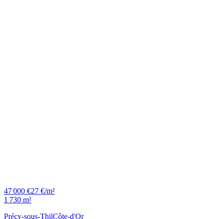
47 000 €
27 €/m²
1 730 m²
Précy-sous-Thil
Côte-d'Or