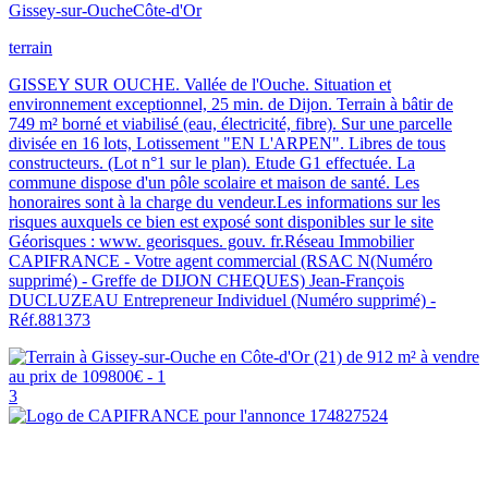
Gissey-sur-Ouche
Côte-d'Or
terrain
GISSEY SUR OUCHE. Vallée de l'Ouche. Situation et
environnement exceptionnel, 25 min. de Dijon. Terrain à bâtir de
749 m² borné et viabilisé (eau, électricité, fibre). Sur une parcelle
divisée en 16 lots, Lotissement "EN L'ARPEN". Libres de tous
constructeurs. (Lot n°1 sur le plan). Etude G1 effectuée. La
commune dispose d'un pôle scolaire et maison de santé. Les
honoraires sont à la charge du vendeur.Les informations sur les
risques auxquels ce bien est exposé sont disponibles sur le site
Géorisques : www. georisques. gouv. fr.Réseau Immobilier
CAPIFRANCE - Votre agent commercial (RSAC N(Numéro
supprimé) - Greffe de DIJON CHEQUES) Jean-François
DUCLUZEAU Entrepreneur Individuel (Numéro supprimé) -
Réf.881373
3