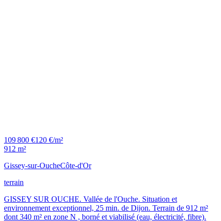
109 800 €
120 €/m²
912 m²
Gissey-sur-Ouche
Côte-d'Or
terrain
GISSEY SUR OUCHE. Vallée de l'Ouche. Situation et
environnement exceptionnel, 25 min. de Dijon. Terrain de 912 m²
dont 340 m² en zone N , borné et viabilisé (eau, électricité, fibre).