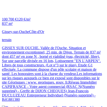
100 700 €
120 €/m²
837 m²
Gissey-sur-Ouche
Côte-d'Or
terrain
GISSEY SUR OUCHE. Vallée de l'Ouche. Situation et
environnement exceptionnel, 25 min. de Dijon. Terrain de 837 m²
dont 457 m² en zone N , borné et viabilisé (eau, électricité, fibre).
Sur une parcelle divisée en 16 lots, Lotissement "EN L'ARPEN".
Libres de tous constructeurs. (Lot n°3 sur le plan). Etude G1
effectuée. La commune dispose d'un pôle scolaire et maison de
santé. Les honoraires sont à la charge du vendeur.Les informations
sur les risques auxquels ce bien est exposé sont disponibles sur le
site Géorisques : www. georisques. gouv. fr.Réseau Immobilier
CAPIFRANCE - Votre agent commercial (RSAC N(Numéro
supprimé) - Greffe de DIJON CHEQUES) Jean-François
DUCLUZEAU Entrepreneur Individuel (Numéro supprimé) -
Réf.881380