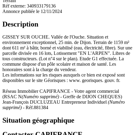
Terrain
Réf externe:
340933179136
Annonce publiée le 12/11/2024
Description
GISSEY SUR OUCHE. Vallée de l'Ouche. Situation et
environnement exceptionnel, 25 min. de Dijon. Terrain de 1159 m²
dont 611 m² à bâtir, borné et viabilisé (eau, électricité, fibre). Sur une
parcelle divisée en 16 lots, Lotissement "EN L'ARPEN". Libres de
tous constructeurs. (Lot n°4 sur le plan). Etude G1 effectuée. La
commune dispose d'un pôle scolaire et maison de santé. Les
honoraires sont à la charge du vendeur.
Les informations sur les risques auxquels ce bien est exposé sont
disponibles sur le site Géorisques : www. georisques. gouv. fr.
Réseau Immobilier CAPIFRANCE - Votre agent commercial
(RSAC N
(Numéro supprimé)
- Greffe de DIJON CHEQUES)
Jean-François DUCLUZEAU Entrepreneur Individuel
(Numéro
supprimé)
- Réf.881384
Situation géographique
Contacter CAPIFRANCE