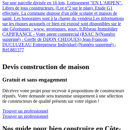
Sur une parcelle divisée en 16 lots, Lotissement "EN L'ARPEN".
Libres de tous constructeurs. (Lot n°2 sur le plan). Etude G1
effectuée. La commune dispose d'un pôle scolaire et maison de
santé. Les honoraires sont à la charge du vendeur.Les informations
sur les risques auxquels ce bien est exposé sont disponibles sur le
site Géorisques : www. georisques. gouv. fr.Réseau Immobilier
CAPIFRANCE - Votre agent commercial (RSAC N(Numéro
supprimé) - Greffe de DIJON CHEQUES) Jean-François
DUCLUZEAU Entrepreneur Individuel (Numéro supprimé) -
Réf.881377
Devis construction de maison
Gratuit et sans engagement
Décrivez votre projet pour recevoir 4 propositions de constructeurs
réputés. Votre demande sera transmise uniquement à une sélection
de constructeurs de qualité présents sur votre région !
Trouver un professionnel
Trouver un professionnel
Nos guide pour bien construire en Côte-