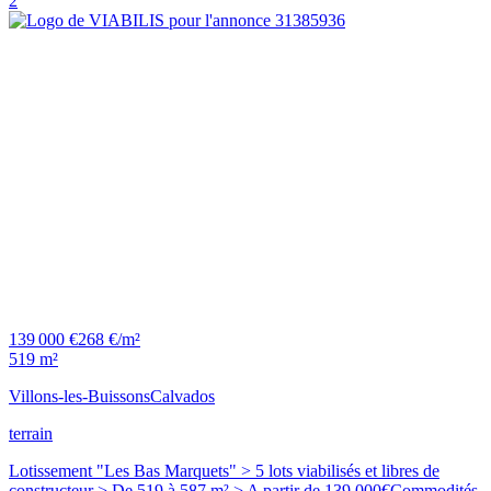
2
139 000 €
268 €/m²
519 m²
Villons-les-Buissons
Calvados
terrain
Lotissement "Les Bas Marquets" > 5 lots viabilisés et libres de
constructeur > De 519 à 587 m² > A partir de 139 000€Commodités