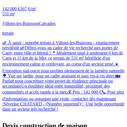
142 000 €
267 €/m²
531 m²
Villons-les-Buissons
Calvados
terrain
🌿 À saisir : superbe terrain à Villons-les-Buissons - emplacement
privilégié 🌿Offrez-vous un cadre de vie recherché aux portes de
Caen, entre ville et littoral !📍 Idéalement situé à seulement 6 km de
Caen et 11 km de la Mer, ce terrain de 531 m² bénéficie d'un
environnement calme et verdoyant, au coeur d'un secteur prisé.☀️
Exposition sud-ouest pour profiter pleinement de la lumière naturelle
🌳 Vue sur jardin, pour un cadre apaisant et sans vis-à-vis direct🏡
Parfait pour concrétiser votre projet de résidence principale ou
secondaireUn équilibre idéal entre tranquillité, proximité des
commodités et accès rapide à la mer.💰 Prix : 142 000 €📞 Pour plus
d'informations ou organiser une visite, contactez dès maintenant
:Séverine CHATARD - (Numéro supprimé)✨ Une belle opportunité
dans un secteur très recherché !
Devis construction de maison