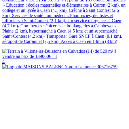
:- Education : écoles maternelles et élémentaires à Cairon (2 km), un
collège et un lycée à Caen (4,1 km). Crèche à Saint-Contest (2,6
km)- Services de santé : un médecin. Pharmacies, dentistes et
infirmiers à Saint-Contest (2,1 km). Un service d'urgences à Caen
(4,7 km)- Commerces : épiceries et boulangeries à Cambes-en-
Plaine (2 km), hypermarché à Caen (4,5 km) et un supermarché
Saint-Contest (4,2 km)- Transports : Gare SNCF à Caen (8,1 km),
aéroport de Carpiquet (7,5 km)- Accès à Caen en 13min (8 km)
4