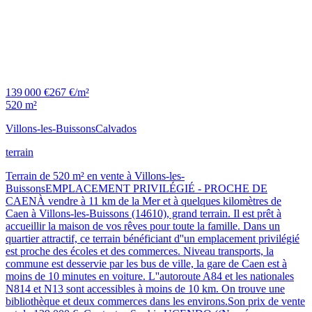
139 000 €
267 €/m²
520 m²
Villons-les-Buissons
Calvados
terrain
Terrain de 520 m² en vente à Villons-les-
BuissonsEMPLACEMENT PRIVILÉGIÉ - PROCHE DE
CAENÀ vendre à 11 km de la Mer et à quelques kilomètres de
Caen à Villons-les-Buissons (14610), grand terrain. Il est prêt à
accueillir la maison de vos rêves pour toute la famille. Dans un
quartier attractif, ce terrain bénéficiant d''un emplacement privilégié
est proche des écoles et des commerces. Niveau transports, la
commune est desservie par les bus de ville, la gare de Caen est à
moins de 10 minutes en voiture. L''autoroute A84 et les nationales
N814 et N13 sont accessibles à moins de 10 km. On trouve une
bibliothèque et deux commerces dans les environs.Son prix de vente