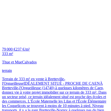
79 000 €
237 €/m²
333 m²
Thue et Mue
Calvados
terrain
Terrain de 333 m² en vente à Bretteville-
l'OrgueilleuseIDÉALEMENT SITUÉ - PROCHE DE CAENÀ
Bretteville-l'Orgueilleuse (14740) à quelques kilomètres de Caen,
donnez vie à votre projet immobilier sur ce terrain de 333 m². Dans
un secteur prisé, ce terrain idéalement situé est proche des écoles et
des commerces. L'École Maternelle les Lilas et l'École Élémentaire
les Coquelicots se trouvent à moins de 10 minutes à pied. Niveau
transports, il y a la gare Bretteville-Norrey à quelques pas du bien.