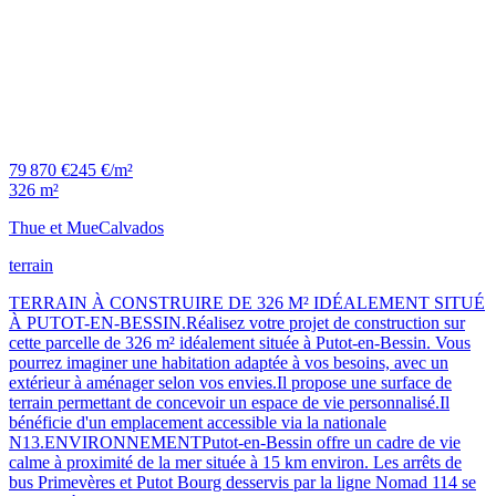
79 870 €
245 €/m²
326 m²
Thue et Mue
Calvados
terrain
TERRAIN À CONSTRUIRE DE 326 M² IDÉALEMENT SITUÉ
À PUTOT-EN-BESSIN.Réalisez votre projet de construction sur
cette parcelle de 326 m² idéalement située à Putot-en-Bessin. Vous
pourrez imaginer une habitation adaptée à vos besoins, avec un
extérieur à aménager selon vos envies.Il propose une surface de
terrain permettant de concevoir un espace de vie personnalisé.Il
bénéficie d'un emplacement accessible via la nationale
N13.ENVIRONNEMENTPutot-en-Bessin offre un cadre de vie
calme à proximité de la mer située à 15 km environ. Les arrêts de
bus Primevères et Putot Bourg desservis par la ligne Nomad 114 se