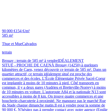
90 000 €
154 €/m²
585 m²
Thue et Mue
Calvados
terrain
Brouay : terrain de 585 m² à vendreIDÉALEMENT
SITUÉ - PROCHE DE CAENÀ Brouay (14250) à quelques
kilomètres de Caen, venez découvrir ce terrain de 585 m². Dans un
quartier attractif, ce terrain idéalement situé est proche des
commerces et des écoles. L'École Élémentaire Privée Sacré-Coeur
est implantée à moins de 10 minutes à pied. Côté transports en
commun, il y a deux gares (Audrieu et Bretteville-Norrey) à moins
de 10 minutes en voiture. L'autoroute A84 et la nationale N13 sont
accessibles à moins de 8 km. On trouve quatre commerces et une
boucherie-charcuterie à proximité. Ne manquez pas le marché Rue
du Stade chaque dimanche matin.Il est à vendre pour la somme de
90 000 €. N'hésitez pas à prendre contact avec notre agence (Emilie