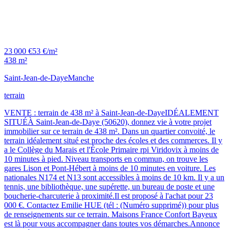
23 000 €
53 €/m²
438 m²
Saint-Jean-de-Daye
Manche
terrain
VENTE : terrain de 438 m² à Saint-Jean-de-DayeIDÉALEMENT
SITUÉÀ Saint-Jean-de-Daye (50620), donnez vie à votre projet
immobilier sur ce terrain de 438 m². Dans un quartier convoité, le
terrain idéalement situé est proche des écoles et des commerces. Il y
a le Collège du Marais et l'École Primaire rpi Viridovix à moins de
10 minutes à pied. Niveau transports en commun, on trouve les
gares Lison et Pont-Hébert à moins de 10 minutes en voiture. Les
nationales N174 et N13 sont accessibles à moins de 10 km. Il y a un
tennis, une bibliothèque, une supérette, un bureau de poste et une
boucherie-charcuterie à proximité.Il est proposé à l'achat pour 23
000 €. Contactez Emilie HUE (tél : (Numéro supprimé)) pour plus
de renseignements sur ce terrain. Maisons France Confort Bayeux
est là pour vous accompagner dans toutes vos démarches.Annonce