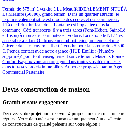
Terrain de 575 m² à vendre à La MeauffeIDÉALEMENT SITUÉÀ
La Meauffe (50880), grand terrain. Dans un quartier attractif, le
terrain idéalement situé est proche des écoles et des commerces.
L'École Primaire Jean de la Fontaine est implantée dans la
commune. Côté transports, il y a trois gares (Pont-Hébert, Saint-Lô
et Lison) à moins de 10 minutes en voiture. La nationale N174 est
accessible à 2 km. On trouve une bibliothèque, un tennis et une
épicerie dans les environs.Il est à vendre pour la somme de 25 300
€. Prenez contact avec notre agence (HUE Emilie : (Numéro
supprimé)) pour tout renseignement sur ce terrain. Maisons France
Confort Bayeux vous accompagne dans toutes vos démarches et
dans tous vos projets immobiliers.Annonce proposée par un Agent
Commercial Partenaire.
Devis construction de maison
Gratuit et sans engagement
Décrivez votre projet pour recevoir 4 propositions de constructeurs
réputés. Votre demande sera transmise uniquement à une sélection
de constructeurs de qualité présents sur votre région !