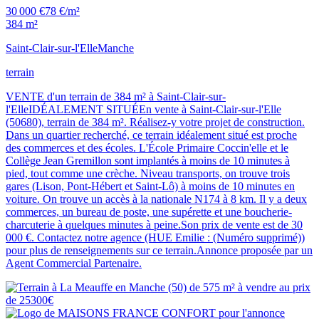
30 000 €
78 €/m²
384 m²
Saint-Clair-sur-l'Elle
Manche
terrain
VENTE d'un terrain de 384 m² à Saint-Clair-sur-
l'ElleIDÉALEMENT SITUÉEn vente à Saint-Clair-sur-l'Elle
(50680), terrain de 384 m². Réalisez-y votre projet de construction.
Dans un quartier recherché, ce terrain idéalement situé est proche
des commerces et des écoles. L'École Primaire Coccin'elle et le
Collège Jean Gremillon sont implantés à moins de 10 minutes à
pied, tout comme une crèche. Niveau transports, on trouve trois
gares (Lison, Pont-Hébert et Saint-Lô) à moins de 10 minutes en
voiture. On trouve un accès à la nationale N174 à 8 km. Il y a deux
commerces, un bureau de poste, une supérette et une boucherie-
charcuterie à quelques minutes à peine.Son prix de vente est de 30
000 €. Contactez notre agence (HUE Emilie : (Numéro supprimé))
pour plus de renseignements sur ce terrain.Annonce proposée par un
Agent Commercial Partenaire.