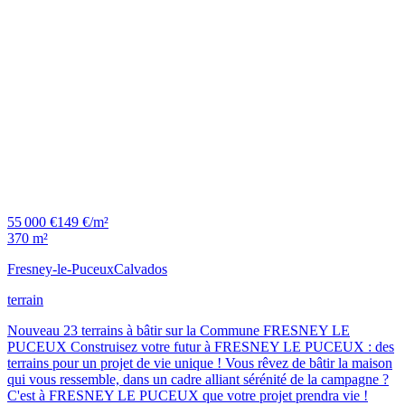
55 000 €
149 €/m²
370 m²
Fresney-le-Puceux
Calvados
terrain
Nouveau 23 terrains à bâtir sur la Commune FRESNEY LE
PUCEUX Construisez votre futur à FRESNEY LE PUCEUX : des
terrains pour un projet de vie unique ! Vous rêvez de bâtir la maison
qui vous ressemble, dans un cadre alliant sérénité de la campagne ?
C'est à FRESNEY LE PUCEUX que votre projet prendra vie !