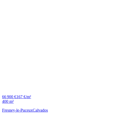
66 900 €
167 €/m²
400 m²
Fresney-le-Puceux
Calvados