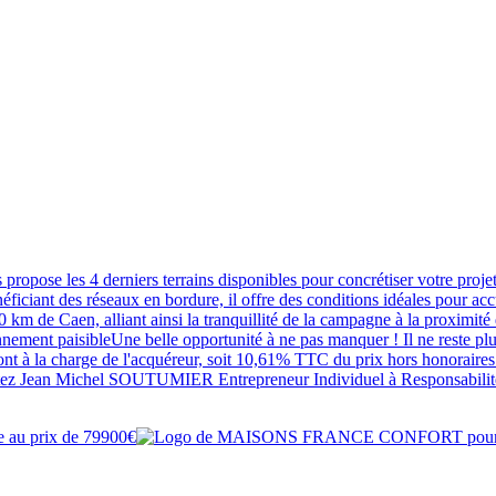
opose les 4 derniers terrains disponibles pour concrétiser votre projet 
iciant des réseaux en bordure, il offre des conditions idéales pour acc
km de Caen, alliant ainsi la tranquillité de la campagne à la proximité
ment paisibleUne belle opportunité à ne pas manquer ! Il ne reste plu
ont à la charge de l'acquéreur, soit 10,61% TTC du prix hors honoraires
ontactez Jean Michel SOUTUMIER Entrepreneur Individuel à Responsa