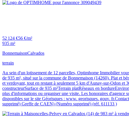
52 124 €
56 €/m²
935 m²
Bonnemaison
Calvados
terrain
Au sein d'un lotissement de 12 parcelles, Optimhome Immobilier vous pr
de 935 m², situé sur la commune de Bonnemaison (14260). Plat et bénéf
et verdoyant, tout en restant à seulement 5 km d'Aunay-sur-Odon et 30 
constructeurSurface de 935 m²Terrain platRéseaux en bordureEnvironne
plus d'informations ou organiser une visite. Les honoraires d'agence s
disponibles sur le site Géorisques : www. georisques. gouv. fr.C
supprimé) Greffe de CAEN) (Numéro supprimé) (réf. 611133 )