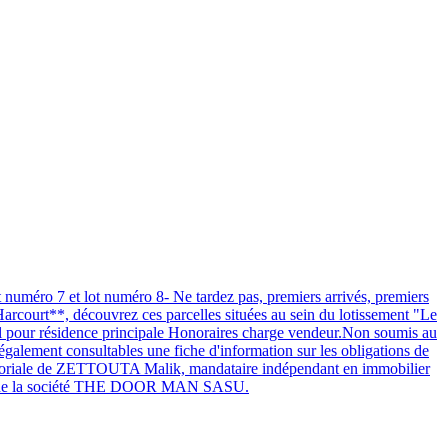
méro 7 et lot numéro 8- Ne tardez pas, premiers arrivés, premiers
arcourt**, découvrez ces parcelles situées au sein du lotissement "Le
éal pour résidence principale Honoraires charge vendeur.Non soumis au
 également consultables une fiche d'information sur les obligations de
 éditoriale de ZETTOUTA Malik, mandataire indépendant en immobilier
pte de la société THE DOOR MAN SASU.