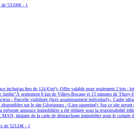
s(au lieu de 124 €/m²)- Offre valable pour seulement 2 lots : lot nu
"Le Jardin"À seulement 8 km de Villers-Bocage et 15 minutes de Thury-H
cteur-- Parcelle viabilisée (hors assainissement individuel)-- Cadre id
disponibles sur le site Géorisques : (Lien supprimé). Sur ce site seront
.La présente annonce immobilière a été rédigée sous la responsabilité
 MAN, titulaire de la carte de démarchage immobilier pour le com