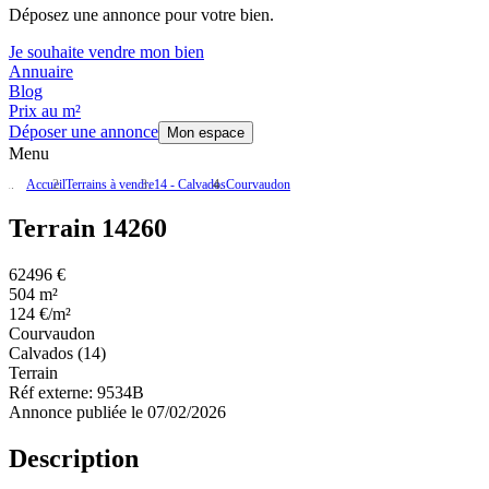
Déposez une annonce pour votre bien.
Je souhaite vendre mon bien
Annuaire
Blog
Prix au m²
Déposer une annonce
Mon espace
Menu
Accueil
Terrains à vendre
14 - Calvados
Courvaudon
Terrain 14260
62496 €
504 m²
124 €/m²
Courvaudon
Calvados (14)
Terrain
Réf externe:
9534B
Annonce publiée le 07/02/2026
Description