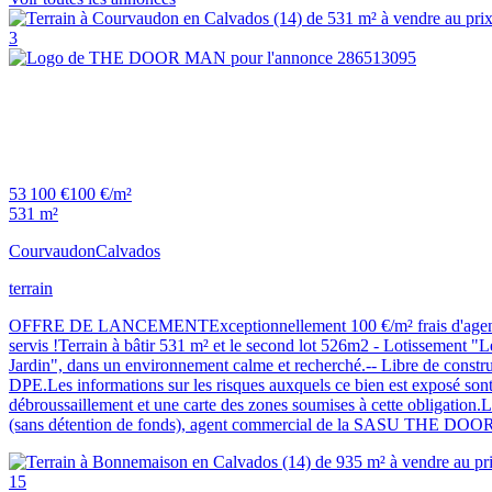
3
53 100 €
100 €/m²
531 m²
Courvaudon
Calvados
terrain
OFFRE DE LANCEMENTExceptionnellement 100 €/m² frais d'agence inclu
servis !Terrain à bâtir 531 m² et le second lot 526m2 - Lotissement 
Jardin", dans un environnement calme et recherché.-- Libre de constru
DPE.Les informations sur les risques auxquels ce bien est exposé sont 
débroussaillement et une carte des zones soumises à cette obligation
(sans détention de fonds), agent commercial de la SASU THE DOOR
15