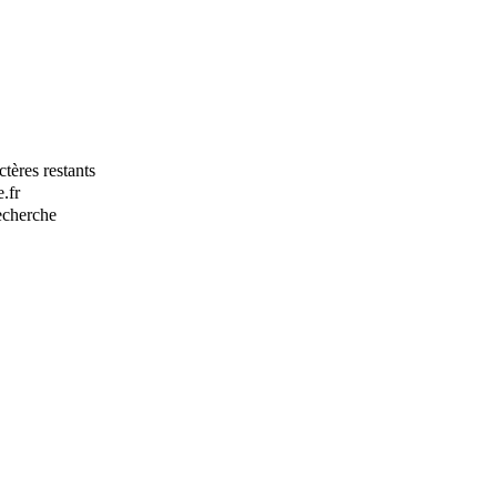
tères restants
.fr
recherche