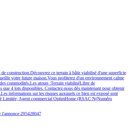
de construction.Découvrez ce terrain à bâtir viabilisé d'une superficie
ueillir votre future maison.Vous profiterez d'un environnement calme
 des commodités.Les atouts :Terrain viabiliséLibre de
s que 4 lots disponibles. Contactez-nous dès maintenant pour obtenir
.Les informations sur les risques auxquels ce bien est exposé sont
bilité Limitée, Agent commercial OptimHome (RSAC N(Numéro