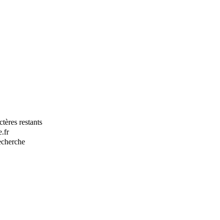
tères restants
.fr
recherche