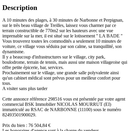
Description
A 10 minutes des plages, à 30 minutes de Narbonne et Perpignan,
sur le très beau village de Treilles, laissez vous charmer par ce
terrain constructible de 770m2 sur les hauteurs avec une vue
imprenable sur la mer, il est situé sur le lotissement '' LA BADE ''
Vous trouverez toutes les commodités a seulement 10 minutes de
voiture, ce village vous séduira par son calme, sa tranquillité, son
dynamisme.
Il y a beaucoup d'infrastructures sur le village, city park,
boulodrome, terrain de tennis, mais aussi une maison villageoise qui
offre petite épicerie, bar, services.
Prochainement sur le village, une grande salle polyvalente ainsi
qu'un cabinet médical sont prévus pour un meilleur confort pour
tous.
A visiter sans plus tarder
Cette annonce référence 298516 vous est présentée par votre agent
commercial BSK Immobilier NICOLAS MOURRUT (EI)
immatriculé au RSAC de NARBONNE (11100) sous le numéro
82493501900029.
Prix du bien : 76 504,84 €
Les honoraires d'agence sont à la charge du vendeur.