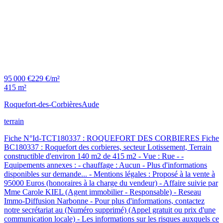
95 000 €
229 €/m²
415 m²
Roquefort-des-Corbières
Aude
terrain
Fiche N°Id-TCT180337 : ROQUEFORT DES CORBIERES Fiche
BC180337 : Roquefort des corbieres, secteur Lotissement, Terrain
constructible d'environ 140 m2 de 415 m2 - Vue : Rue - -
Equipements annexes : - chauffage : Aucun - Plus d'informations
disponibles sur demande... - Mentions légales : Proposé à la vente à
95000 Euros (honoraires à la charge du vendeur) - Affaire suivie par
Mme Carole KIEL (Agent immobilier - Responsable) - Reseau
Immo-Diffusion Narbonne - Pour plus d'informations, contactez
notre secrétariat au (Numéro supprimé) (Appel gratuit ou prix d'une
communication locale) - Les informations sur les risques auxquels ce