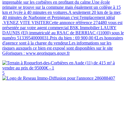
imprenable sur les corbières en profitant du calme.Une école
primaire se trouve sur la commune mais également un collège à 15
km et lycée à 40 minutes en voitures.A seulement 20 km de la mer,
40 minutes de Narbonne et Perpignan c'est l'emplacement idéal
.VENEZ VITE VISITERCette annonce référence 274480 vous est
présentée par votre agent commercial BSK Immobilier LAURY
DAUNIS (EI) immatriculé au RSAC de BERRIAC (11000) sous le
numéro 51339540000031.Prix du bien : 69 900,00 €Les honoraires
d'agence sont à la charge du vendeur.Les informations sur les
risques auxquels ce bien est exposé sont disponibles sur le site
Géorisques : www.georisques.gouv.fr
5