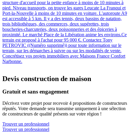
structure d'accueil pour la petite enfance à moins de 10 minutes à
pied. Niveau transports, on trouve les gares Leucate La Franqui et
Port-la-Nouvelle à moins de 10 minutes en voiture. L'autoroute A9
est accessible à 5 km. Il y a des tennis, deux bassins de natation,
trois bibliothèques, des commerces, deux supérettes, trois
boucheries-charcuteries, deux poissonneries et des épiceries à
proximité. Le marché Place de la Libération anime les environs.Ce
terrain est proposé à l'achat pour 95 000 €. Contactez Tony
PETROVIC ((Numéro supprimé)) pour toute information sur le
terrain, sur les démarches à suivre ou sur les modalités de vente.
Concrétisez vos projets immobiliers avec Maisons France Confort
Narbonne.
Devis construction de maison
Gratuit et sans engagement
Décrivez votre projet pour recevoir 4 propositions de constructeurs
réputés. Votre demande sera transmise uniquement à une sélection
de constructeurs de qualité présents sur votre région !
Trouver un professionnel
Trouver un professionnel