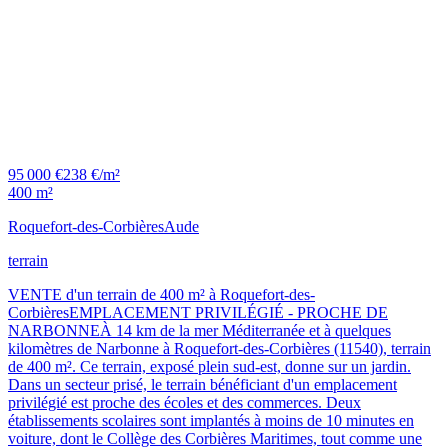
95 000 €
238 €/m²
400 m²
Roquefort-des-Corbières
Aude
terrain
VENTE d'un terrain de 400 m² à Roquefort-des-
CorbièresEMPLACEMENT PRIVILÉGIÉ - PROCHE DE
NARBONNEÀ 14 km de la mer Méditerranée et à quelques
kilomètres de Narbonne à Roquefort-des-Corbières (11540), terrain
de 400 m². Ce terrain, exposé plein sud-est, donne sur un jardin.
Dans un secteur prisé, le terrain bénéficiant d'un emplacement
privilégié est proche des écoles et des commerces. Deux
établissements scolaires sont implantés à moins de 10 minutes en
voiture, dont le Collège des Corbières Maritimes, tout comme une