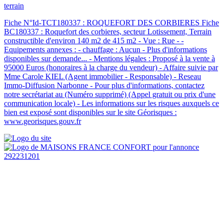
terrain
Fiche N°Id-TCT180337 : ROQUEFORT DES CORBIERES Fiche
BC180337 : Roquefort des corbieres, secteur Lotissement, Terrain
constructible d'environ 140 m2 de 415 m2 - Vue : Rue - -
Equipements annexes : - chauffage : Aucun - Plus d'informations
disponibles sur demande... - Mentions légales : Proposé à la vente à
95000 Euros (honoraires à la charge du vendeur) - Affaire suivie par
Mme Carole KIEL (Agent immobilier - Responsable) - Reseau
Immo-Diffusion Narbonne - Pour plus d'informations, contactez
notre secrétariat au (Numéro supprimé) (Appel gratuit ou prix d'une
communication locale) - Les informations sur les risques auxquels ce
bien est exposé sont disponibles sur le site Géorisques :
www.georisques.gouv.fr