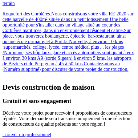
terrain
Roquefort des Corbières.Nous construisons votre villa RE 2020 sur
cette parcelle de 400m² située dans un petit lotissement.Une belle
opportunité pour s'installer dans un village situé au coeur des
Corbières maritimes, dans un environnement résidentiel calme.Sur
place, vous trouverez boulangerie, épicerie, bar‑restaurant, ainsi
qu'une école primaire; et à Port‑la‑Nouvelle, à environ 10 kms
:supermarchés, collège, lycée, centre médical plus ... les plages
!Narbonne, ses hôpitaux, gare et accès autoroutiers sont quant à eux
à environ 30 kms A9 (sortie Sigean) à environ 5 kms, les aéroports
de Béziers et de Perpignan à 45 à 50 kms.Contactez-nous au
(Numéro supprimé) pour discuter de votre projet de construction.
Devis construction de maison
Gratuit et sans engagement
Décrivez votre projet pour recevoir 4 propositions de constructeurs
réputés. Votre demande sera transmise uniquement à une sélection
de constructeurs de qualité présents sur votre région !
Trouver un professionnel