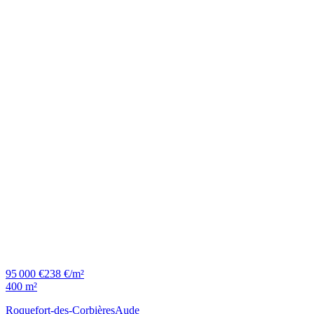
95 000 €
238 €/m²
400 m²
Roquefort-des-Corbières
Aude