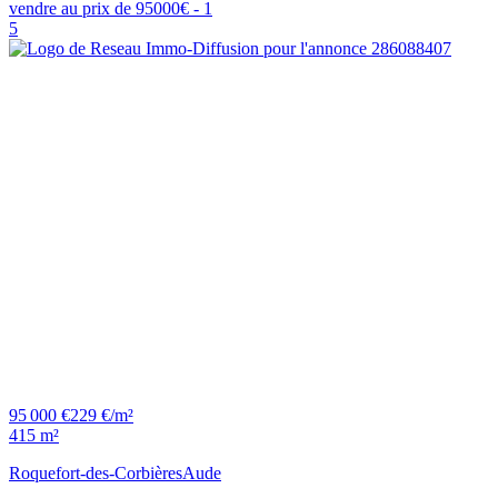
5
95 000 €
229 €/m²
415 m²
Roquefort-des-Corbières
Aude