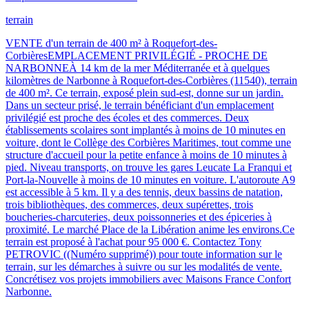
terrain
VENTE d'un terrain de 400 m² à Roquefort-des-
CorbièresEMPLACEMENT PRIVILÉGIÉ - PROCHE DE
NARBONNEÀ 14 km de la mer Méditerranée et à quelques
kilomètres de Narbonne à Roquefort-des-Corbières (11540), terrain
de 400 m². Ce terrain, exposé plein sud-est, donne sur un jardin.
Dans un secteur prisé, le terrain bénéficiant d'un emplacement
privilégié est proche des écoles et des commerces. Deux
établissements scolaires sont implantés à moins de 10 minutes en
voiture, dont le Collège des Corbières Maritimes, tout comme une
structure d'accueil pour la petite enfance à moins de 10 minutes à
pied. Niveau transports, on trouve les gares Leucate La Franqui et
Port-la-Nouvelle à moins de 10 minutes en voiture. L'autoroute A9
est accessible à 5 km. Il y a des tennis, deux bassins de natation,
trois bibliothèques, des commerces, deux supérettes, trois
boucheries-charcuteries, deux poissonneries et des épiceries à
proximité. Le marché Place de la Libération anime les environs.Ce
terrain est proposé à l'achat pour 95 000 €. Contactez Tony
PETROVIC ((Numéro supprimé)) pour toute information sur le
terrain, sur les démarches à suivre ou sur les modalités de vente.
Concrétisez vos projets immobiliers avec Maisons France Confort
Narbonne.