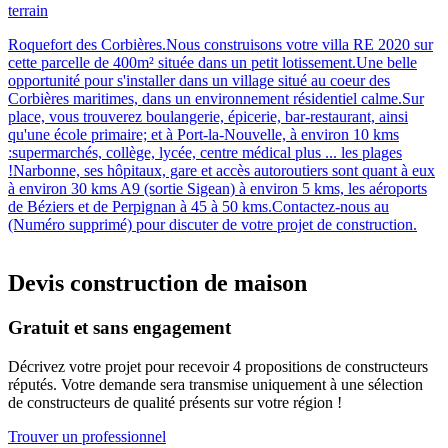
terrain
Roquefort des Corbières.Nous construisons votre villa RE 2020 sur
cette parcelle de 400m² située dans un petit lotissement.Une belle
opportunité pour s'installer dans un village situé au coeur des
Corbières maritimes, dans un environnement résidentiel calme.Sur
place, vous trouverez boulangerie, épicerie, bar‑restaurant, ainsi
qu'une école primaire; et à Port‑la‑Nouvelle, à environ 10 kms
:supermarchés, collège, lycée, centre médical plus ... les plages
!Narbonne, ses hôpitaux, gare et accès autoroutiers sont quant à eux
à environ 30 kms A9 (sortie Sigean) à environ 5 kms, les aéroports
de Béziers et de Perpignan à 45 à 50 kms.Contactez-nous au
(Numéro supprimé) pour discuter de votre projet de construction.
Devis construction de maison
Gratuit et sans engagement
Décrivez votre projet pour recevoir 4 propositions de constructeurs
réputés. Votre demande sera transmise uniquement à une sélection
de constructeurs de qualité présents sur votre région !
Trouver un professionnel