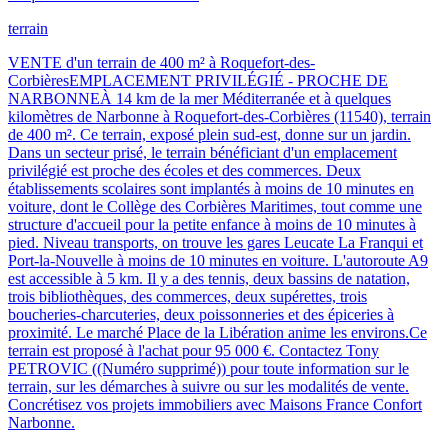
terrain
VENTE d'un terrain de 400 m² à Roquefort-des-
CorbièresEMPLACEMENT PRIVILÉGIÉ - PROCHE DE
NARBONNEÀ 14 km de la mer Méditerranée et à quelques
kilomètres de Narbonne à Roquefort-des-Corbières (11540), terrain
de 400 m². Ce terrain, exposé plein sud-est, donne sur un jardin.
Dans un secteur prisé, le terrain bénéficiant d'un emplacement
privilégié est proche des écoles et des commerces. Deux
établissements scolaires sont implantés à moins de 10 minutes en
voiture, dont le Collège des Corbières Maritimes, tout comme une
structure d'accueil pour la petite enfance à moins de 10 minutes à
pied. Niveau transports, on trouve les gares Leucate La Franqui et
Port-la-Nouvelle à moins de 10 minutes en voiture. L'autoroute A9
est accessible à 5 km. Il y a des tennis, deux bassins de natation,
trois bibliothèques, des commerces, deux supérettes, trois
boucheries-charcuteries, deux poissonneries et des épiceries à
proximité. Le marché Place de la Libération anime les environs.Ce
terrain est proposé à l'achat pour 95 000 €. Contactez Tony
PETROVIC ((Numéro supprimé)) pour toute information sur le
terrain, sur les démarches à suivre ou sur les modalités de vente.
Concrétisez vos projets immobiliers avec Maisons France Confort
Narbonne.