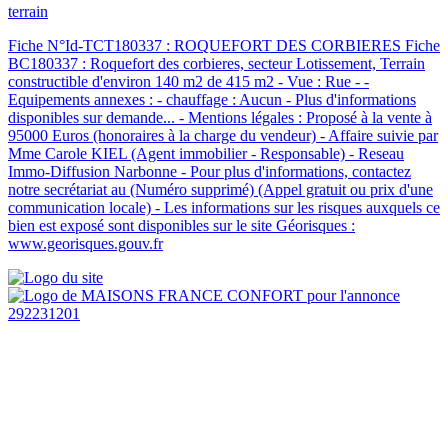
terrain
Fiche N°Id-TCT180337 : ROQUEFORT DES CORBIERES Fiche
BC180337 : Roquefort des corbieres, secteur Lotissement, Terrain
constructible d'environ 140 m2 de 415 m2 - Vue : Rue - -
Equipements annexes : - chauffage : Aucun - Plus d'informations
disponibles sur demande... - Mentions légales : Proposé à la vente à
95000 Euros (honoraires à la charge du vendeur) - Affaire suivie par
Mme Carole KIEL (Agent immobilier - Responsable) - Reseau
Immo-Diffusion Narbonne - Pour plus d'informations, contactez
notre secrétariat au (Numéro supprimé) (Appel gratuit ou prix d'une
communication locale) - Les informations sur les risques auxquels ce
bien est exposé sont disponibles sur le site Géorisques :
www.georisques.gouv.fr