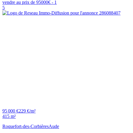
5
95 000 €
229 €/m²
415 m²
Roquefort-des-Corbières
Aude