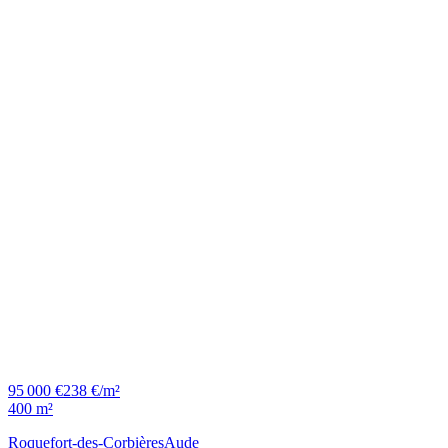
95 000 €
238 €/m²
400 m²
Roquefort-des-Corbières
Aude