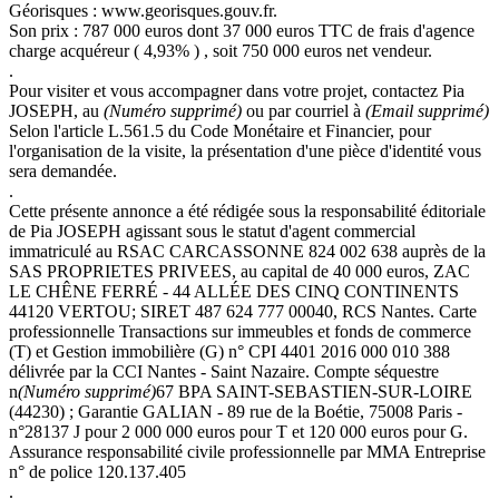
Géorisques : www.georisques.gouv.fr.
Son prix : 787 000 euros dont 37 000 euros TTC de frais d'agence
charge acquéreur ( 4,93% ) , soit 750 000 euros net vendeur.
.
Pour visiter et vous accompagner dans votre projet, contactez Pia
JOSEPH, au
(Numéro supprimé)
ou par courriel à
(Email supprimé)
Selon l'article L.561.5 du Code Monétaire et Financier, pour
l'organisation de la visite, la présentation d'une pièce d'identité vous
sera demandée.
.
Cette présente annonce a été rédigée sous la responsabilité éditoriale
de Pia JOSEPH agissant sous le statut d'agent commercial
immatriculé au RSAC CARCASSONNE 824 002 638 auprès de la
SAS PROPRIETES PRIVEES, au capital de 40 000 euros, ZAC
LE CHÊNE FERRÉ - 44 ALLÉE DES CINQ CONTINENTS
44120 VERTOU; SIRET 487 624 777 00040, RCS Nantes. Carte
professionnelle Transactions sur immeubles et fonds de commerce
(T) et Gestion immobilière (G) n° CPI 4401 2016 000 010 388
délivrée par la CCI Nantes - Saint Nazaire. Compte séquestre
n
(Numéro supprimé)
67 BPA SAINT-SEBASTIEN-SUR-LOIRE
(44230) ; Garantie GALIAN - 89 rue de la Boétie, 75008 Paris -
n°28137 J pour 2 000 000 euros pour T et 120 000 euros pour G.
Assurance responsabilité civile professionnelle par MMA Entreprise
n° de police 120.137.405
.