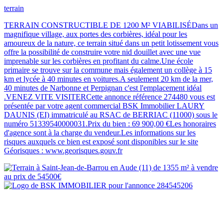
terrain
TERRAIN CONSTRUCTIBLE DE 1200 M² VIABILISÉDans un
magnifique village, aux portes des corbières, idéal pour les
amoureux de la nature, ce terrain situé dans un petit lotissement vous
offre la possibilité de construire votre nid douillet avec une vue
imprenable sur les corbières en profitant du calme.Une école
primaire se trouve sur la commune mais également un collège à 15
km et lycée à 40 minutes en voitures.A seulement 20 km de la mer,
40 minutes de Narbonne et Perpignan c'est l'emplacement idéal
.VENEZ VITE VISITERCette annonce référence 274480 vous est
présentée par votre agent commercial BSK Immobilier LAURY
DAUNIS (EI) immatriculé au RSAC de BERRIAC (11000) sous le
numéro 51339540000031.Prix du bien : 69 900,00 €Les honoraires
d'agence sont à la charge du vendeur.Les informations sur les
risques auxquels ce bien est exposé sont disponibles sur le site
Géorisques : www.georisques.gouv.fr