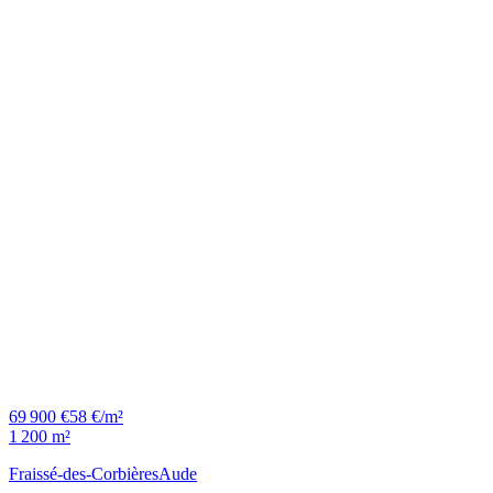
69 900 €
58 €/m²
1 200 m²
Fraissé-des-Corbières
Aude