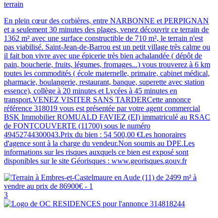
terrain
En plein cœur des corbières, entre NARBONNE et PERPIGNAN
et a seulement 30 minutes des plages, venez découvrir ce terrain de
1362 m² avec une surface constructible de 710 m², le terrain n'est
pas viabilisé. Saint-Jean-de-Barrou est un petit village très calme ou
il fait bon vivre avec une épicerie très bien achalandée ( dépôt de
pain, boucherie, fruits, légumes, fromages...) vous trouverez à 6 km
toutes les commodités ( école maternelle, primaire, cabinet médical,
pharmacie, boulangerie, restaurant, banque, superette avec station
essence), collège à 20 minutes et Lycées à 45 minutes en
transport.VENEZ VISITER SANS TARDERCette annonce
référence 318019 vous est présentée par votre agent commercial
BSK Immobilier ROMUALD FAVIEZ (EI) immatriculé au RSAC
de FONTCOUVERTE (11700) sous le numéro
49452744300043.Prix du bien : 54 500,00 €Les honoraires
d'agence sont à la charge du vendeur.Non soumis au DPE.Les
informations sur les risques auxquels ce bien est exposé sont
disponibles sur le site Géorisques : www.georisques.gouv.fr
3