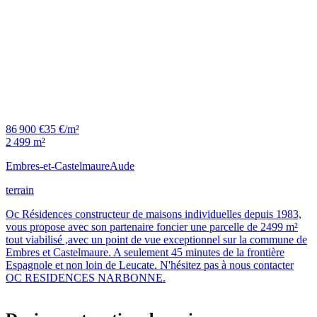
86 900 €
35 €/m²
2 499 m²
Embres-et-Castelmaure
Aude
terrain
Oc Résidences constructeur de maisons individuelles depuis 1983,
vous propose avec son partenaire foncier une parcelle de 2499 m²
tout viabilisé ,avec un point de vue exceptionnel sur la commune de
Embres et Castelmaure. A seulement 45 minutes de la frontière
Espagnole et non loin de Leucate. N'hésitez pas à nous contacter
OC RESIDENCES NARBONNE.