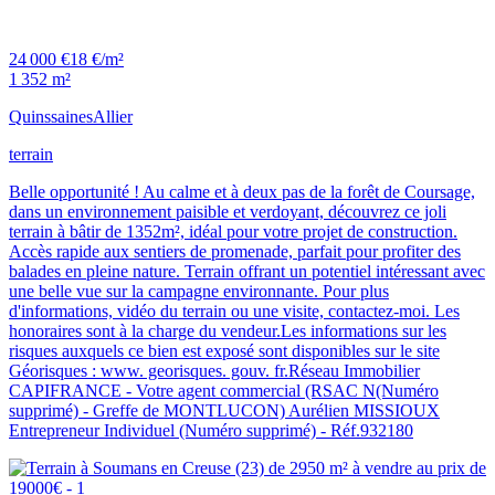
24 000 €
18 €/m²
1 352 m²
Quinssaines
Allier
terrain
Belle opportunité ! Au calme et à deux pas de la forêt de Coursage,
dans un environnement paisible et verdoyant, découvrez ce joli
terrain à bâtir de 1352m², idéal pour votre projet de construction.
Accès rapide aux sentiers de promenade, parfait pour profiter des
balades en pleine nature. Terrain offrant un potentiel intéressant avec
une belle vue sur la campagne environnante. Pour plus
d'informations, vidéo du terrain ou une visite, contactez-moi. Les
honoraires sont à la charge du vendeur.Les informations sur les
risques auxquels ce bien est exposé sont disponibles sur le site
Géorisques : www. georisques. gouv. fr.Réseau Immobilier
CAPIFRANCE - Votre agent commercial (RSAC N(Numéro
supprimé) - Greffe de MONTLUCON) Aurélien MISSIOUX
Entrepreneur Individuel (Numéro supprimé) - Réf.932180