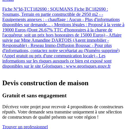
Fiche N°Id-TCT182690 : SOUMANS Fiche BC182690 :
Soumans, Terrain en partie constructible de 2950 m2 - -
Equipements annexes : - chauffage : Aucun - Plus d'informations
disponibles sur demande... - Mentions légales : Proposé à la vente à
19000 Euros (Dont 26.67% TTC d'honoraires à la charge de
l'acquéreur, soit un prix hors honoraires de 15000 Euros) - Affaire
suivie par Mme Amandine DARTOIS (Agent immobilier -
Responsable) - Reseau Immo-Diffusion Boussac - Pour plus
d'informations, contactez notre secrétariat au (Numéro supprimé)
(Appel gratuit ou prix d'une communication locale) - Les
informations sur les risques auxquels ce bien est exposé sont
disponibles sur le site Géorisques : www.georisques.gouv.fr
Devis construction de maison
Gratuit et sans engagement
Décrivez votre projet pour recevoir 4 propositions de constructeurs
réputés. Votre demande sera transmise uniquement à une sélection
de constructeurs de qualité présents sur votre région !
Trouver un professionnel