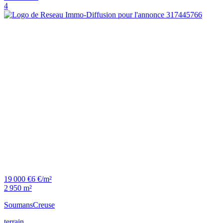
4
19 000 €
6 €/m²
2 950 m²
Soumans
Creuse
terrain