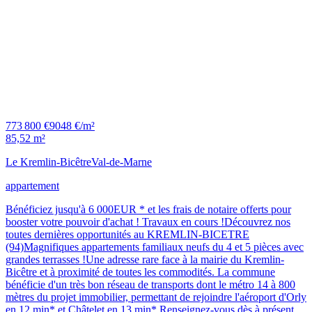
773 800 €
9048 €/m²
85,52 m²
Le Kremlin-Bicêtre
Val-de-Marne
appartement
Bénéficiez jusqu'à 6 000EUR * et les frais de notaire offerts pour
booster votre pouvoir d'achat ! Travaux en cours !Découvrez nos
toutes dernières opportunités au KREMLIN-BICETRE
(94)Magnifiques appartements familiaux neufs du 4 et 5 pièces avec
grandes terrasses !Une adresse rare face à la mairie du Kremlin-
Bicêtre et à proximité de toutes les commodités. La commune
bénéficie d'un très bon réseau de transports dont le métro 14 à 800
mètres du projet immobilier, permettant de rejoindre l'aéroport d'Orly
en 12 min* et Châtelet en 13 min*.Renseignez-vous dès à présent