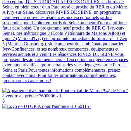
d'exception, DU STUDIO AU 5 PIECES DUPLEX, en bords de
Seine, en plein coeur d'un Parc boisé et proche du RER et du Métro.
A Ivry-sur-Seine, découvrez RIVES DE SEINE, un programme
neuf avec de nouvelles résidences aux exceptionnels jardins
suspendus pour habiter en bords de Seine au coeur d'un magnifique
futur parc boisé. Un programme neuf proche du RER C (Ivry-sur-
Seine), des métros ligne 8 (École Vétérinaire de Maisons-Alfort) et
ligne 7 (Mairie d'Ivry) et à proximité immédiate du futur arrêt T Zen
5 (Maurice Gunsbourg), situé au coeur de l'emblématique quartier
Ivry-Confluences, et ses nombreux commerces, équipements et
services actuels et à venir.Les résidences RIVES DE SEINE vous
proposent des appartements neufs d'exception aux généreux espaces
extérieurs privatifs et pour certains des vues dégagées sur le Parc, la
Seine et Paris.Pour toutes informations complémentaires, prenez
contact avec nous !Pour toutes informations complémentaires,
prenez contact avec nous !
6