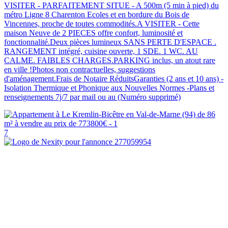
VISITER - PARFAITEMENT SITUE - A 500m (5 min à pied) du
métro Ligne 8 Charenton Ecoles et en bordure du Bois de
Vincennes, proche de toutes commodités.A VISITER - Cette
maison Neuve de 2 PIECES offre confort, luminosité et
fonctionnalité.Deux pièces lumineux SANS PERTE D'ESPACE .
RANGEMENT intégré, cuisine ouverte, 1 SDE. 1 WC. AU
CALME. FAIBLES CHARGES.PARKING inclus, un atout rare
en ville !Photos non contractuelles, suggestions
d'aménagement.Frais de Notaire RéduitsGaranties (2 ans et 10 ans) -
Isolation Thermique et Phonique aux Nouvelles Normes -Plans et
renseignements 7j/7 par mail ou au (Numéro supprimé)
7