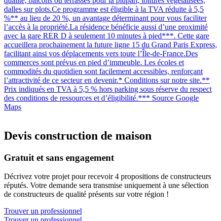
qualité, balcons ou terrasses pour la plupart, toitures végétalisées,
dalles sur plots.Ce programme est éligible à la TVA réduite à 5,5
%** au lieu de 20 %, un avantage déterminant pour vous faciliter
l’accès à la propriété.La résidence bénéficie aussi d’une proximité
avec la gare RER D à seulement 10 minutes à pied***. Cette gare
accueillera prochainement la future ligne 15 du Grand Paris Express,
facilitant ainsi vos déplacements vers toute l’Île-de-France.Des
commerces sont prévus en pied d’immeuble. Les écoles et
commodités du quotidien sont facilement accessibles, renforçant
l’attractivité de ce secteur en devenir.* Conditions sur notre site.**
Prix indiqués en TVA à 5,5 % hors parking sous réserve du respect
des conditions de ressources et d’éligibilité.*** Source Google
Maps
Devis construction de maison
Gratuit et sans engagement
Décrivez votre projet pour recevoir 4 propositions de constructeurs
réputés. Votre demande sera transmise uniquement à une sélection
de constructeurs de qualité présents sur votre région !
Trouver un professionnel
Trouver un professionnel