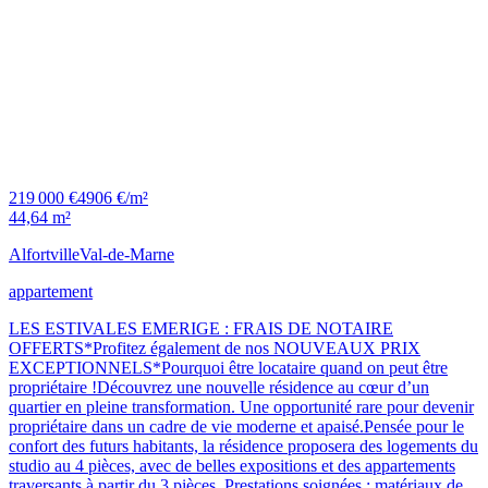
219 000 €
4906 €/m²
44,64 m²
Alfortville
Val-de-Marne
appartement
LES ESTIVALES EMERIGE : FRAIS DE NOTAIRE
OFFERTS*Profitez également de nos NOUVEAUX PRIX
EXCEPTIONNELS*Pourquoi être locataire quand on peut être
propriétaire !Découvrez une nouvelle résidence au cœur d’un
quartier en pleine transformation. Une opportunité rare pour devenir
propriétaire dans un cadre de vie moderne et apaisé.Pensée pour le
confort des futurs habitants, la résidence proposera des logements du
studio au 4 pièces, avec de belles expositions et des appartements
traversants à partir du 3 pièces. Prestations soignées : matériaux de