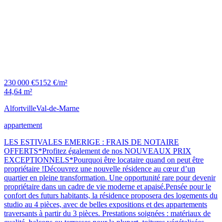
230 000 €
5152 €/m²
44,64 m²
Alfortville
Val-de-Marne
appartement
LES ESTIVALES EMERIGE : FRAIS DE NOTAIRE
OFFERTS*Profitez également de nos NOUVEAUX PRIX
EXCEPTIONNELS*Pourquoi être locataire quand on peut être
propriétaire !Découvrez une nouvelle résidence au cœur d’un
quartier en pleine transformation. Une opportunité rare pour devenir
propriétaire dans un cadre de vie moderne et apaisé.Pensée pour le
confort des futurs habitants, la résidence proposera des logements du
studio au 4 pièces, avec de belles expositions et des appartements
traversants à partir du 3 pièces. Prestations soignées : matériaux de