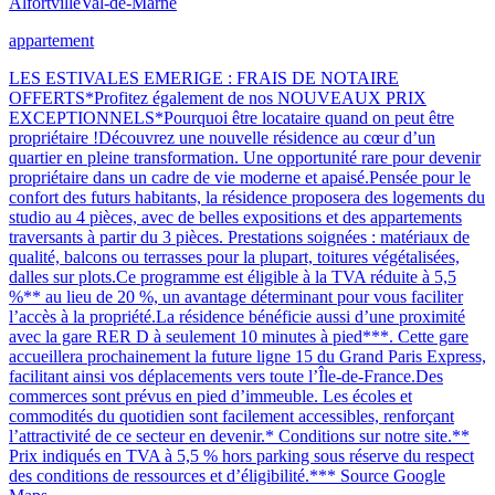
Alfortville
Val-de-Marne
appartement
LES ESTIVALES EMERIGE : FRAIS DE NOTAIRE
OFFERTS*Profitez également de nos NOUVEAUX PRIX
EXCEPTIONNELS*Pourquoi être locataire quand on peut être
propriétaire !Découvrez une nouvelle résidence au cœur d’un
quartier en pleine transformation. Une opportunité rare pour devenir
propriétaire dans un cadre de vie moderne et apaisé.Pensée pour le
confort des futurs habitants, la résidence proposera des logements du
studio au 4 pièces, avec de belles expositions et des appartements
traversants à partir du 3 pièces. Prestations soignées : matériaux de
qualité, balcons ou terrasses pour la plupart, toitures végétalisées,
dalles sur plots.Ce programme est éligible à la TVA réduite à 5,5
%** au lieu de 20 %, un avantage déterminant pour vous faciliter
l’accès à la propriété.La résidence bénéficie aussi d’une proximité
avec la gare RER D à seulement 10 minutes à pied***. Cette gare
accueillera prochainement la future ligne 15 du Grand Paris Express,
facilitant ainsi vos déplacements vers toute l’Île-de-France.Des
commerces sont prévus en pied d’immeuble. Les écoles et
commodités du quotidien sont facilement accessibles, renforçant
l’attractivité de ce secteur en devenir.* Conditions sur notre site.**
Prix indiqués en TVA à 5,5 % hors parking sous réserve du respect
des conditions de ressources et d’éligibilité.*** Source Google