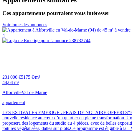
Appartements similaires
Ces appartements pourraient vous intéresser
Voir toutes les annonces
4
231 000 €
5175 €/m²
44,64 m²
Alfortville
Val-de-Marne
appartement
LES ESTIVALES EMERIGE : FRAIS DE NOTAIRE OFFERTS*Profitez
nouvelle résidence au cœur d’un quartier en pleine transformation. Une
proposera des logements du studio au 4 pièces, avec de belles expositio
toitures végétalisées, dalles sur plots.Ce programme est éligible à la 