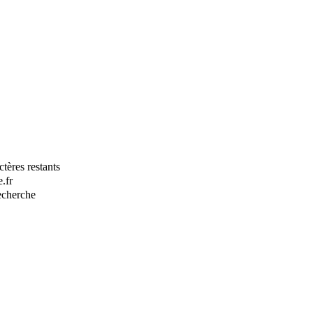
tères restants
.fr
recherche