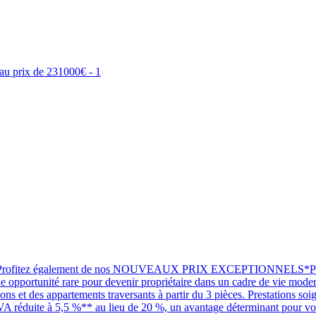
 également de nos NOUVEAUX PRIX EXCEPTIONNELS*Pourquoi être
 opportunité rare pour devenir propriétaire dans un cadre de vie modern
ns et des appartements traversants à partir du 3 pièces. Prestations soig
TVA réduite à 5,5 %** au lieu de 20 %, un avantage déterminant pour vous