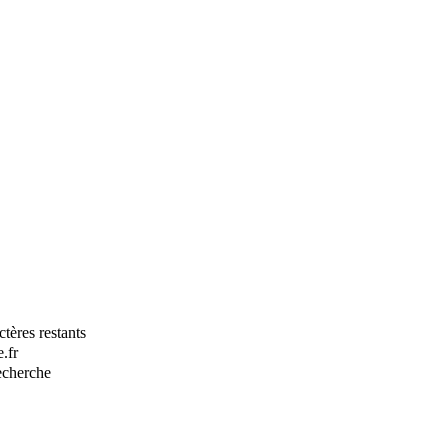
tères restants
.fr
recherche