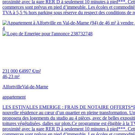
proximité avec la gare RER D à seulement 10 minutes à pied***. Cette 
commerces sont prévus en pied d’immeuble. Les écoles et commodités du 
TVA à 5,5 % hors parking sous réserve du respect des conditions de r
4
231 000 €
4997 €/m²
46,23 m²
Alfortville
Val-de-Marne
appartement
LES ESTIVALES EMERIGE : FRAIS DE NOTAIRE OFFERTS*Profitez
nouvelle résidence au cœur d’un quartier en pleine transformation. Une
proposera des logements du studio au 4 pièces, avec de belles expositio
toitures végétalisées, dalles sur plots.Ce programme est éligible à la 
proximité avec la gare RER D à seulement 10 minutes à pied***. Cette 
commerces sont prévus en pied d’immeuble. Les écoles et commodités du 