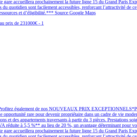
gare accueillera prochainement la future ligne 15 du Grand Paris Expre
quotidien sont facilement accessibles, renforçant l’attractivité de ce 
essources et d’éligibilité.*** Source Google Maps
 également de nos NOUVEAUX PRIX EXCEPTIONNELS*Pourquoi être
 opportunité rare pour devenir propriétaire dans un cadre de vie modern
ns et des appartements traversants à partir du 3 pièces. Prestations soig
TVA réduite à 5,5 %** au lieu de 20 %, un avantage déterminant pour vous
gare accueillera prochainement la future ligne 15 du Grand Paris Expre
quotidien sont facilement accessibles, renforçant l’attractivité de ce 