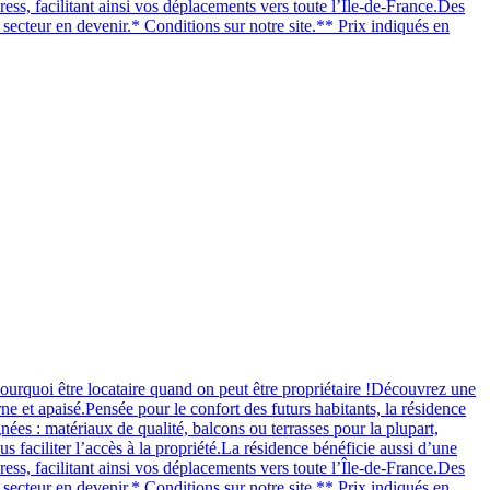
ss, facilitant ainsi vos déplacements vers toute l’Île-de-France.Des
secteur en devenir.* Conditions sur notre site.** Prix indiqués en
 locataire quand on peut être propriétaire !Découvrez une
e et apaisé.Pensée pour le confort des futurs habitants, la résidence
nées : matériaux de qualité, balcons ou terrasses pour la plupart,
 faciliter l’accès à la propriété.La résidence bénéficie aussi d’une
ss, facilitant ainsi vos déplacements vers toute l’Île-de-France.Des
secteur en devenir.* Conditions sur notre site.** Prix indiqués en