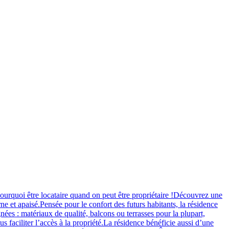
 locataire quand on peut être propriétaire !Découvrez une
e et apaisé.Pensée pour le confort des futurs habitants, la résidence
nées : matériaux de qualité, balcons ou terrasses pour la plupart,
 faciliter l’accès à la propriété.La résidence bénéficie aussi d’une