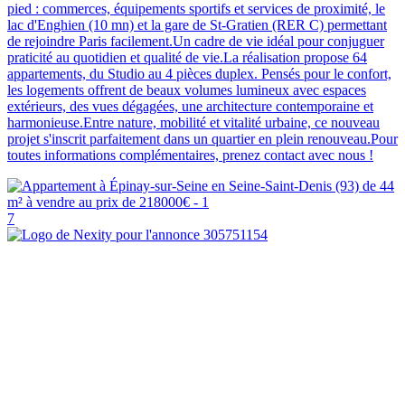
pied : commerces, équipements sportifs et services de proximité, le
lac d'Enghien (10 mn) et la gare de St-Gratien (RER C) permettant
de rejoindre Paris facilement.Un cadre de vie idéal pour conjuguer
praticité au quotidien et qualité de vie.La réalisation propose 64
appartements, du Studio au 4 pièces duplex. Pensés pour le confort,
les logements offrent de beaux volumes lumineux avec espaces
extérieurs, des vues dégagées, une architecture contemporaine et
harmonieuse.Entre nature, mobilité et vitalité urbaine, ce nouveau
projet s'inscrit parfaitement dans un quartier en plein renouveau.Pour
toutes informations complémentaires, prenez contact avec nous !
7