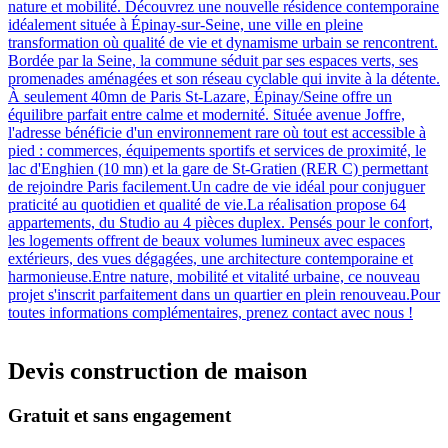
nature et mobilité. Découvrez une nouvelle résidence contemporaine
idéalement située à Épinay-sur-Seine, une ville en pleine
transformation où qualité de vie et dynamisme urbain se rencontrent.
Bordée par la Seine, la commune séduit par ses espaces verts, ses
promenades aménagées et son réseau cyclable qui invite à la détente.
À seulement 40mn de Paris St-Lazare, Épinay/Seine offre un
équilibre parfait entre calme et modernité. Située avenue Joffre,
l'adresse bénéficie d'un environnement rare où tout est accessible à
pied : commerces, équipements sportifs et services de proximité, le
lac d'Enghien (10 mn) et la gare de St-Gratien (RER C) permettant
de rejoindre Paris facilement.Un cadre de vie idéal pour conjuguer
praticité au quotidien et qualité de vie.La réalisation propose 64
appartements, du Studio au 4 pièces duplex. Pensés pour le confort,
les logements offrent de beaux volumes lumineux avec espaces
extérieurs, des vues dégagées, une architecture contemporaine et
harmonieuse.Entre nature, mobilité et vitalité urbaine, ce nouveau
projet s'inscrit parfaitement dans un quartier en plein renouveau.Pour
toutes informations complémentaires, prenez contact avec nous !
Devis construction de maison
Gratuit et sans engagement