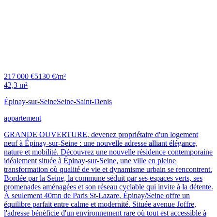
217 000 €
5130 €/m²
42,3 m²
Épinay-sur-Seine
Seine-Saint-Denis
appartement
GRANDE OUVERTURE, devenez propriétaire d'un logement
neuf à Épinay-sur-Seine : une nouvelle adresse alliant élégance,
nature et mobilité. Découvrez une nouvelle résidence contemporaine
idéalement située à Épinay-sur-Seine, une ville en pleine
transformation où qualité de vie et dynamisme urbain se rencontrent.
Bordée par la Seine, la commune séduit par ses espaces verts, ses
promenades aménagées et son réseau cyclable qui invite à la détente.
À seulement 40mn de Paris St-Lazare, Épinay/Seine offre un
équilibre parfait entre calme et modernité. Située avenue Joffre,
l'adresse bénéficie d'un environnement rare où tout est accessible à