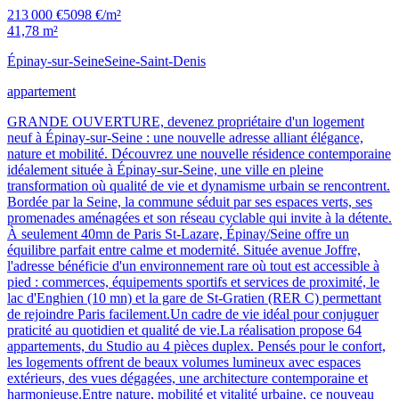
213 000 €
5098 €/m²
41,78 m²
Épinay-sur-Seine
Seine-Saint-Denis
appartement
GRANDE OUVERTURE, devenez propriétaire d'un logement
neuf à Épinay-sur-Seine : une nouvelle adresse alliant élégance,
nature et mobilité. Découvrez une nouvelle résidence contemporaine
idéalement située à Épinay-sur-Seine, une ville en pleine
transformation où qualité de vie et dynamisme urbain se rencontrent.
Bordée par la Seine, la commune séduit par ses espaces verts, ses
promenades aménagées et son réseau cyclable qui invite à la détente.
À seulement 40mn de Paris St-Lazare, Épinay/Seine offre un
équilibre parfait entre calme et modernité. Située avenue Joffre,
l'adresse bénéficie d'un environnement rare où tout est accessible à
pied : commerces, équipements sportifs et services de proximité, le
lac d'Enghien (10 mn) et la gare de St-Gratien (RER C) permettant
de rejoindre Paris facilement.Un cadre de vie idéal pour conjuguer
praticité au quotidien et qualité de vie.La réalisation propose 64
appartements, du Studio au 4 pièces duplex. Pensés pour le confort,
les logements offrent de beaux volumes lumineux avec espaces
extérieurs, des vues dégagées, une architecture contemporaine et
harmonieuse.Entre nature, mobilité et vitalité urbaine, ce nouveau