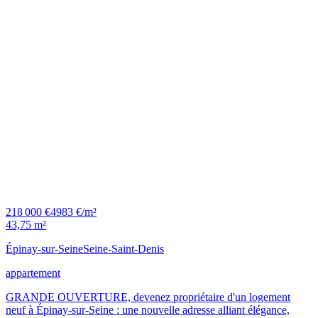
218 000 €
4983 €/m²
43,75 m²
Épinay-sur-Seine
Seine-Saint-Denis
appartement
GRANDE OUVERTURE, devenez propriétaire d'un logement
neuf à Épinay-sur-Seine : une nouvelle adresse alliant élégance,