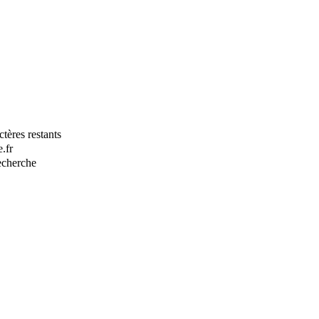
tères restants
.fr
recherche