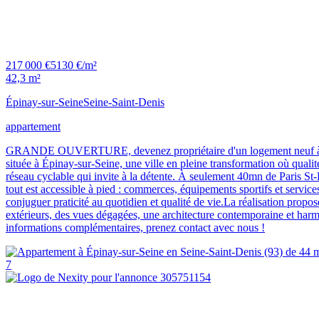
217 000 €
5130 €/m²
42,3 m²
Épinay-sur-Seine
Seine-Saint-Denis
appartement
GRANDE OUVERTURE, devenez propriétaire d'un logement neuf à Épina
située à Épinay-sur-Seine, une ville en pleine transformation où qual
réseau cyclable qui invite à la détente. À seulement 40mn de Paris St-
tout est accessible à pied : commerces, équipements sportifs et servic
conjuguer praticité au quotidien et qualité de vie.La réalisation pro
extérieurs, des vues dégagées, une architecture contemporaine et harmo
informations complémentaires, prenez contact avec nous !
7