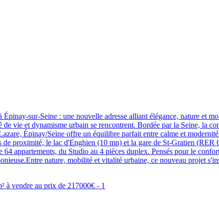
y-sur-Seine : une nouvelle adresse alliant élégance, nature et mob
ité de vie et dynamisme urbain se rencontrent. Bordée par la Seine, la 
Lazare, Épinay/Seine offre un équilibre parfait entre calme et modernité
es de proximité, le lac d'Enghien (10 mn) et la gare de St-Gratien (RER 
pose 64 appartements, du Studio au 4 pièces duplex. Pensés pour le conf
nieuse.Entre nature, mobilité et vitalité urbaine, ce nouveau projet s'i