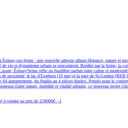
y-sur-Seine : une nouvelle adresse alliant élégance, nature et mob
ité de vie et dynamisme urbain se rencontrent. Bordée par la Seine, la 
Lazare, Épinay/Seine offre un équilibre parfait entre calme et modernité
es de proximité, le lac d'Enghien (10 mn) et la gare de St-Gratien (RER 
pose 64 appartements, du Studio au 4 pièces duplex. Pensés pour le conf
nieuse.Entre nature, mobilité et vitalité urbaine, ce nouveau projet s'i