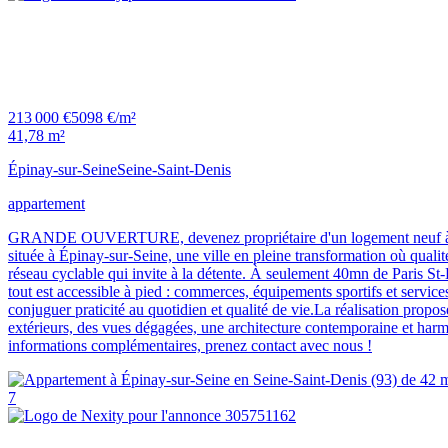
213 000 €
5098 €/m²
41,78 m²
Épinay-sur-Seine
Seine-Saint-Denis
appartement
GRANDE OUVERTURE, devenez propriétaire d'un logement neuf à Épina
située à Épinay-sur-Seine, une ville en pleine transformation où qual
réseau cyclable qui invite à la détente. À seulement 40mn de Paris St-
tout est accessible à pied : commerces, équipements sportifs et servic
conjuguer praticité au quotidien et qualité de vie.La réalisation pro
extérieurs, des vues dégagées, une architecture contemporaine et harmo
informations complémentaires, prenez contact avec nous !
7