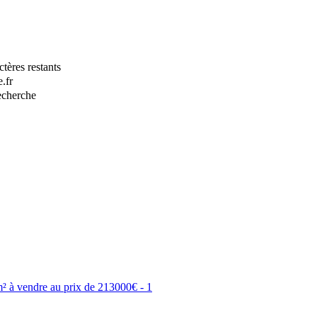
tères restants
.fr
recherche