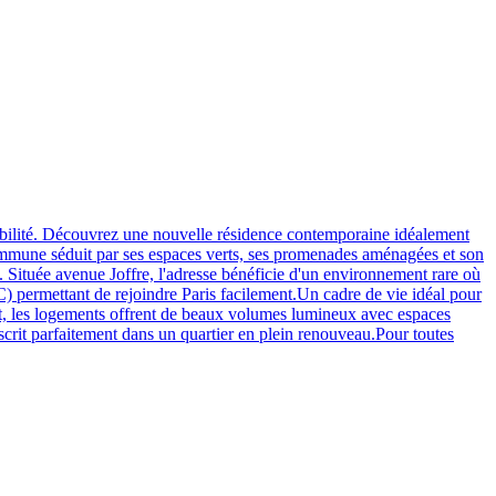
ilité. Découvrez une nouvelle résidence contemporaine idéalement
commune séduit par ses espaces verts, ses promenades aménagées et son
. Située avenue Joffre, l'adresse bénéficie d'un environnement rare où
C) permettant de rejoindre Paris facilement.Un cadre de vie idéal pour
ort, les logements offrent de beaux volumes lumineux avec espaces
nscrit parfaitement dans un quartier en plein renouveau.Pour toutes