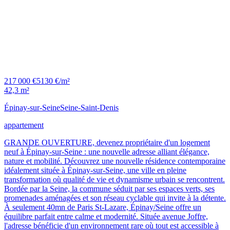
217 000 €
5130 €/m²
42,3 m²
Épinay-sur-Seine
Seine-Saint-Denis
appartement
GRANDE OUVERTURE, devenez propriétaire d'un logement
neuf à Épinay-sur-Seine : une nouvelle adresse alliant élégance,
nature et mobilité. Découvrez une nouvelle résidence contemporaine
idéalement située à Épinay-sur-Seine, une ville en pleine
transformation où qualité de vie et dynamisme urbain se rencontrent.
Bordée par la Seine, la commune séduit par ses espaces verts, ses
promenades aménagées et son réseau cyclable qui invite à la détente.
À seulement 40mn de Paris St-Lazare, Épinay/Seine offre un
équilibre parfait entre calme et modernité. Située avenue Joffre,
l'adresse bénéficie d'un environnement rare où tout est accessible à