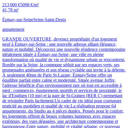
213 000 €
5098 €/m²
41,78 m²
Épinay-sur-Seine
Seine-Saint-Denis
appartement
GRANDE OUVERTURE, devenez propriétaire d'un logement
neuf à Épinay-sur-Seine : une nouvelle adresse alliant élégance,
nature et mobilité. Découvrez une nouvelle résidence contemporaine
idéalement située à Épinay-sur-Seine, une ville en pleine
transformation où qualité de vie et dynamisme urbain se rencontrent.
Bordée par la Seine, la commune séduit par ses espaces verts, ses
promenades aménagées et son réseau cyclable qui invite à la détente.
À seulement 40mn de Paris St-Lazare, Épinay/Seine offre un
équilibre parfait entre calme et modernité. Située avenue Joffre,
l'adresse bénéficie d'un environnement rare où tout est accessible à
pied : commerces, équipements sportifs et services de proximité, le
lac d'Enghien (10 mn) et la gare de St-Gratien (RER C) permettant
de rejoindre Paris facilement.Un cadre de vie idéal pour conjuguer
praticité au quotidien et qualité de vie.La réalisation propose 64
appartements, du Studio au 4 pièces duplex. Pensés pour le confort,
les logements offrent de beaux volumes lumineux avec espaces
extérieurs, des vues dégagées, une architecture contemporaine et
harmonieuse.Entre nature, mobilité et vitalité urbaine, ce nouveau