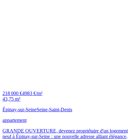
218 000 €
4983 €/m²
43,75 m²
Épinay-sur-Seine
Seine-Saint-Denis
appartement
GRANDE OUVERTURE, devenez propriétaire d'un logement
neuf à Épinay-sur-Seine : une nouvelle adresse alliant élégance,