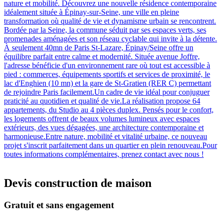
nature et mobilité. Découvrez une nouvelle résidence contemporaine
idéalement située à Épinay-sur-Seine, une ville en pleine
transformation où qualité de vie et dynamisme urbain se rencontrent.
Bordée par la Seine, la commune séduit par ses espaces verts, ses
promenades aménagées et son réseau cyclable qui invite à la détente.
À seulement 40mn de Paris St-Lazare, Épinay/Seine offre un
équilibre parfait entre calme et modernité. Située avenue Joffre,
l'adresse bénéficie d'un environnement rare où tout est accessible à
pied : commerces, équipements sportifs et services de proximité, le
lac d'Enghien (10 mn) et la gare de St-Gratien (RER C) permettant
de rejoindre Paris facilement.Un cadre de vie idéal pour conjuguer
praticité au quotidien et qualité de vie.La réalisation propose 64
appartements, du Studio au 4 pièces duplex. Pensés pour le confort,
les logements offrent de beaux volumes lumineux avec espaces
extérieurs, des vues dégagées, une architecture contemporaine et
harmonieuse.Entre nature, mobilité et vitalité urbaine, ce nouveau
projet s'inscrit parfaitement dans un quartier en plein renouveau.Pour
toutes informations complémentaires, prenez contact avec nous !
Devis construction de maison
Gratuit et sans engagement