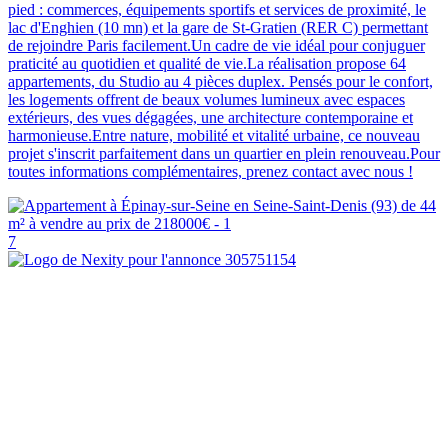
pied : commerces, équipements sportifs et services de proximité, le
lac d'Enghien (10 mn) et la gare de St-Gratien (RER C) permettant
de rejoindre Paris facilement.Un cadre de vie idéal pour conjuguer
praticité au quotidien et qualité de vie.La réalisation propose 64
appartements, du Studio au 4 pièces duplex. Pensés pour le confort,
les logements offrent de beaux volumes lumineux avec espaces
extérieurs, des vues dégagées, une architecture contemporaine et
harmonieuse.Entre nature, mobilité et vitalité urbaine, ce nouveau
projet s'inscrit parfaitement dans un quartier en plein renouveau.Pour
toutes informations complémentaires, prenez contact avec nous !
7