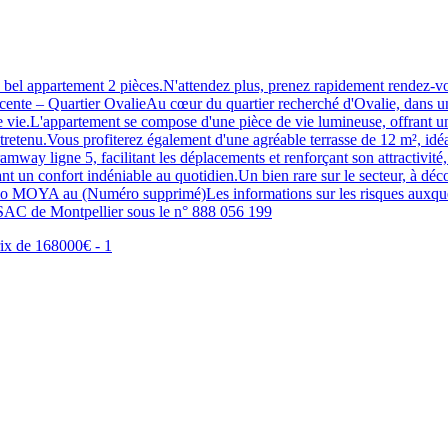
appartement 2 pièces.N'attendez plus, prenez rapidement rende
e – Quartier OvalieAu cœur du quartier recherché d'Ovalie, dans une
 de vie.L'appartement se compose d'une pièce de vie lumineuse, offrant u
entretenu.Vous profiterez également d'une agréable terrasse de 12 m², i
amway ligne 5, facilitant les déplacements et renforçant son attractivité
ant un confort indéniable au quotidien.Un bien rare sur le secteur, à dé
au (Numéro supprimé)Les informations sur les risques auxquels ce 
C de Montpellier sous le n° 888 056 199