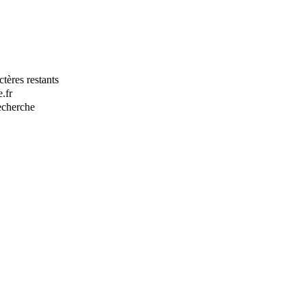
tères restants
.fr
recherche