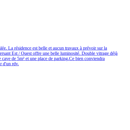
e. La résidence est belle et aucun travaux à prévoir sur la
versant Est / Ouest offre une belle luminosité. Double vitrage déjà
 une cave de 5m² et une place de parking.Ce bien conviendra
 d'un rdv.