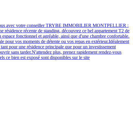
z-vous avec votre conseiller TRYBE IMMOBILIER MONTPELLIER :
 résidence récente de standing, découvrez ce bel appartement T2 de
n espace fonctionnel et agréable, ainsi que d'une chambre confortable.
déale pour vos moments de détente ou vos repas en extérieur.Idéalement
, tant pour une résidence principale que pour un investissement
couvrir sans tarder.N'attendez plus, prenez rapidement rendez-vous
bien est exposé sont disponibles sur le site