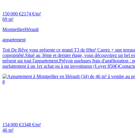
150 000 €
2174 €/m²
69 m²
Montpellier
Hérault
appartement
Toit De Rêve vous présente ce grand T3 de 69m² Carrez + une terrasse e
copropriété.Situé au 3ème et dernier étage, vous découvrirez un bel esp
présent sur tout l'appartement.Prévoir quelques frais d'amélioration : 
parfaitement à un 1er achat ou à un investisseur (Loyer 850€)Contac
8
154 000 €
3348 €/m²
46 m²