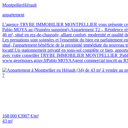
Montpellier
Hérault
appartement
L'agence TRYBE IMMOBILIER MONTPELLIER vous présente ce bel 
Pablo MOYA au (Numéro supprimé).Appartement T2 – Résidence récent
46 m², situé en rez-de-chaussée, alliant confort, modernité et qualité
Les prestations sont soignées et l'ensemble du bien est parfaitement 
situé, l'appartement bénéficie de la proximité immédiate du nouveau tr
locatif.Un stationnement privatif en sous-sol complète ce bien, apport
avec votre conseiller TRYBE IMMOBILIER MONTPELLIER :Pablo MOYA 
www.georisques.gouv.frPablo MOYAAgent commercial inscrit au RSA
7
168 000 €
3907 €/m²
43 m²