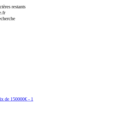
tères restants
.fr
recherche