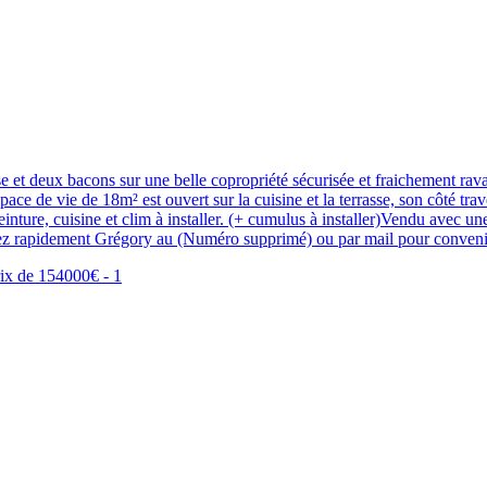
t deux bacons sur une belle copropriété sécurisée et fraichement ravalé
ace de vie de 18m² est ouvert sur la cuisine et la terrasse, son côté tra
peinture, cuisine et clim à installer. (+ cumulus à installer)Vendu avec
tez rapidement Grégory au (Numéro supprimé) ou par mail pour convenir