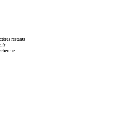
tères restants
.fr
recherche