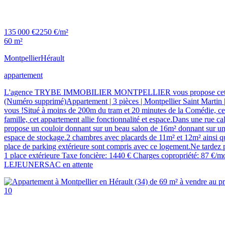
135 000 €
2250 €/m²
60 m²
Montpellier
Hérault
appartement
L'agence TRYBE IMMOBILIER MONTPELLIER vous propose cet appartem
(Numéro supprimé)Appartement | 3 pièces | Montpellier Saint Martin |
vous !Situé à moins de 200m du tram et 20 minutes de la Comédie, cet a
famille, cet appartement allie fonctionnalité et espace.Dans une rue ca
propose un couloir donnant sur un beau salon de 16m² donnant sur un 
espace de stockage.2 chambres avec placards de 11m² et 12m² ainsi 
place de parking extérieure sont compris avec ce logement.Ne tardez p
1 place extérieure Taxe foncière: 1440 € Charges copropriété: 87 €/mo
LEJEUNERSAC en attente
10