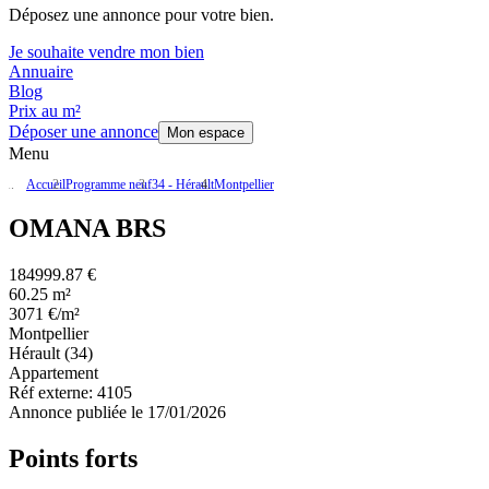
Déposez une annonce pour votre bien.
Je souhaite vendre mon bien
Annuaire
Blog
Prix au m²
Déposer une annonce
Mon espace
Menu
Accueil
Programme neuf
34 - Hérault
Montpellier
OMANA BRS
184999.87 €
60.25 m²
3071 €/m²
Montpellier
Hérault (34)
Appartement
Réf externe:
4105
Annonce publiée le 17/01/2026
Points forts