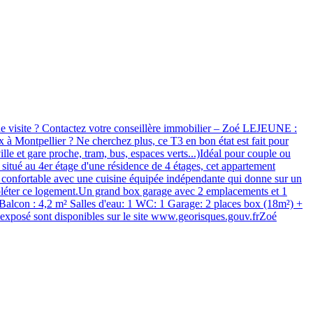
site ? Contactez votre conseillère immobilier – Zoé LEJEUNE :
à Montpellier ? Ne cherchez plus, ce T3 en bon état est fait pour
le et gare proche, tram, bus, espaces verts...)Idéal pour couple ou
 situé au 4er étage d'une résidence de 4 étages, cet appartement
t confortable avec une cuisine équipée indépendante qui donne sur un
pléter ce logement.Un grand box garage avec 2 emplacements et 1
² Balcon : 4,2 m² Salles d'eau: 1 WC: 1 Garage: 2 places box (18m²) +
t exposé sont disponibles sur le site www.georisques.gouv.frZoé