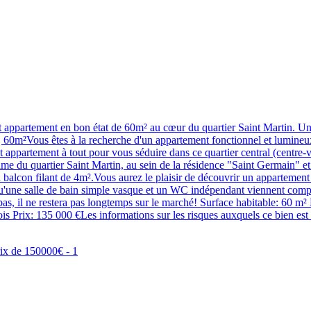
ent en bon état de 60m² au cœur du quartier Saint Martin. Une vi
 60m²Vous êtes à la recherche d'un appartement fonctionnel et lumineux 
ppartement à tout pour vous séduire dans ce quartier central (centre-vil
lme du quartier Saint Martin, au sein de la résidence "Saint Germain" et
balcon filant de 4m².Vous aurez le plaisir de découvrir un appartemen
qu'une salle de bain simple vasque et un WC indépendant viennent com
as, il ne restera pas longtemps sur le marché! Surface habitable: 60 m
is Prix: 135 000 €Les informations sur les risques auxquels ce bien es