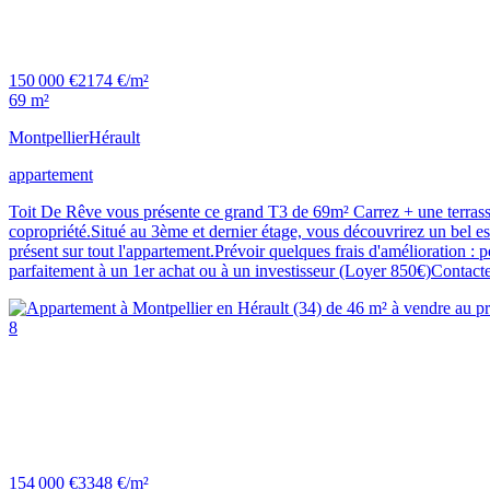
150 000 €
2174 €/m²
69 m²
Montpellier
Hérault
appartement
Toit De Rêve vous présente ce grand T3 de 69m² Carrez + une terrasse e
copropriété.Situé au 3ème et dernier étage, vous découvrirez un bel esp
présent sur tout l'appartement.Prévoir quelques frais d'amélioration : 
parfaitement à un 1er achat ou à un investisseur (Loyer 850€)Contac
8
154 000 €
3348 €/m²