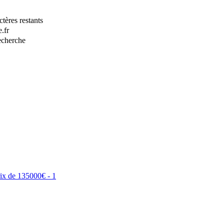
tères restants
.fr
recherche