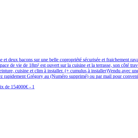
t deux bacons sur une belle copropriété sécurisée et fraichement ravalé
ace de vie de 18m² est ouvert sur la cuisine et la terrasse, son côté tra
peinture, cuisine et clim à installer. (+ cumulus à installer)Vendu avec
tez rapidement Grégory au (Numéro supprimé) ou par mail pour convenir