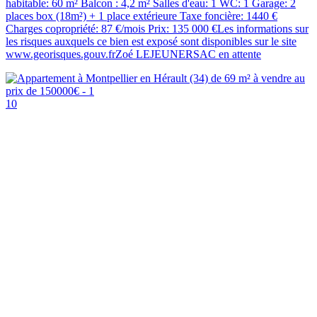
habitable: 60 m² Balcon : 4,2 m² Salles d'eau: 1 WC: 1 Garage: 2
places box (18m²) + 1 place extérieure Taxe foncière: 1440 €
Charges copropriété: 87 €/mois Prix: 135 000 €Les informations sur
les risques auxquels ce bien est exposé sont disponibles sur le site
www.georisques.gouv.frZoé LEJEUNERSAC en attente
10