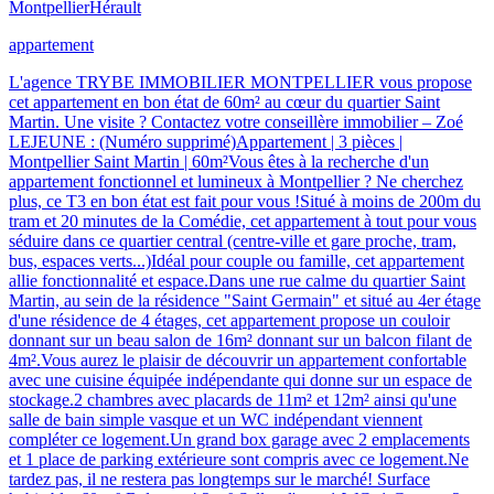
Montpellier
Hérault
appartement
L'agence TRYBE IMMOBILIER MONTPELLIER vous propose
cet appartement en bon état de 60m² au cœur du quartier Saint
Martin. Une visite ? Contactez votre conseillère immobilier – Zoé
LEJEUNE : (Numéro supprimé)Appartement | 3 pièces |
Montpellier Saint Martin | 60m²Vous êtes à la recherche d'un
appartement fonctionnel et lumineux à Montpellier ? Ne cherchez
plus, ce T3 en bon état est fait pour vous !Situé à moins de 200m du
tram et 20 minutes de la Comédie, cet appartement à tout pour vous
séduire dans ce quartier central (centre-ville et gare proche, tram,
bus, espaces verts...)Idéal pour couple ou famille, cet appartement
allie fonctionnalité et espace.Dans une rue calme du quartier Saint
Martin, au sein de la résidence "Saint Germain" et situé au 4er étage
d'une résidence de 4 étages, cet appartement propose un couloir
donnant sur un beau salon de 16m² donnant sur un balcon filant de
4m².Vous aurez le plaisir de découvrir un appartement confortable
avec une cuisine équipée indépendante qui donne sur un espace de
stockage.2 chambres avec placards de 11m² et 12m² ainsi qu'une
salle de bain simple vasque et un WC indépendant viennent
compléter ce logement.Un grand box garage avec 2 emplacements
et 1 place de parking extérieure sont compris avec ce logement.Ne
tardez pas, il ne restera pas longtemps sur le marché! Surface