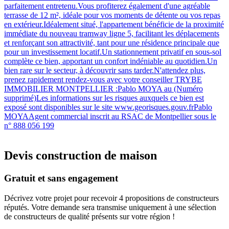
parfaitement entretenu.Vous profiterez également d'une agréable
terrasse de 12 m², idéale pour vos moments de détente ou vos repas
en extérieur.Idéalement situé, l'appartement bénéficie de la proximité
immédiate du nouveau tramway ligne 5, facilitant les déplacements
et renforçant son attractivité, tant pour une résidence principale que
pour un investissement locatif.Un stationnement privatif en sous-sol
complète ce bien, apportant un confort indéniable au quotidien.Un
bien rare sur le secteur, à découvrir sans tarder.N'attendez plus,
prenez rapidement rendez-vous avec votre conseiller TRYBE
IMMOBILIER MONTPELLIER :Pablo MOYA au (Numéro
supprimé)Les informations sur les risques auxquels ce bien est
exposé sont disponibles sur le site www.georisques.gouv.frPablo
MOYAAgent commercial inscrit au RSAC de Montpellier sous le
n° 888 056 199
Devis construction de maison
Gratuit et sans engagement
Décrivez votre projet pour recevoir 4 propositions de constructeurs
réputés. Votre demande sera transmise uniquement à une sélection
de constructeurs de qualité présents sur votre région !