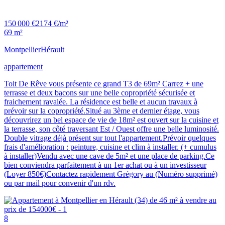
150 000 €
2174 €/m²
69 m²
Montpellier
Hérault
appartement
Toit De Rêve vous présente ce grand T3 de 69m² Carrez + une
terrasse et deux bacons sur une belle copropriété sécurisée et
fraichement ravalée. La résidence est belle et aucun travaux à
prévoir sur la copropriété.Situé au 3ème et dernier étage, vous
découvrirez un bel espace de vie de 18m² est ouvert sur la cuisine et
la terrasse, son côté traversant Est / Ouest offre une belle luminosité.
Double vitrage déjà présent sur tout l'appartement.Prévoir quelques
frais d'amélioration : peinture, cuisine et clim à installer. (+ cumulus
à installer)Vendu avec une cave de 5m² et une place de parking.Ce
bien conviendra parfaitement à un 1er achat ou à un investisseur
(Loyer 850€)Contactez rapidement Grégory au (Numéro supprimé)
ou par mail pour convenir d'un rdv.
8