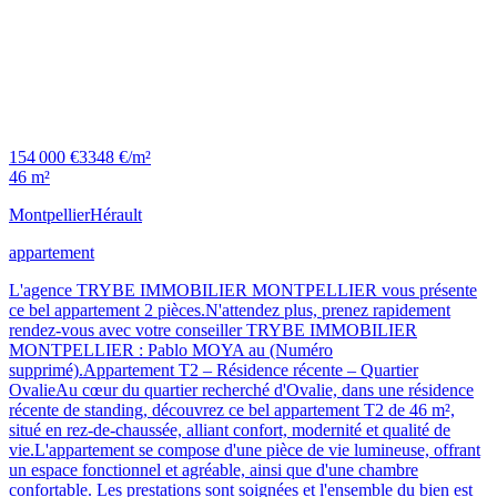
154 000 €
3348 €/m²
46 m²
Montpellier
Hérault
appartement
L'agence TRYBE IMMOBILIER MONTPELLIER vous présente
ce bel appartement 2 pièces.N'attendez plus, prenez rapidement
rendez-vous avec votre conseiller TRYBE IMMOBILIER
MONTPELLIER : Pablo MOYA au (Numéro
supprimé).Appartement T2 – Résidence récente – Quartier
OvalieAu cœur du quartier recherché d'Ovalie, dans une résidence
récente de standing, découvrez ce bel appartement T2 de 46 m²,
situé en rez-de-chaussée, alliant confort, modernité et qualité de
vie.L'appartement se compose d'une pièce de vie lumineuse, offrant
un espace fonctionnel et agréable, ainsi que d'une chambre
confortable. Les prestations sont soignées et l'ensemble du bien est