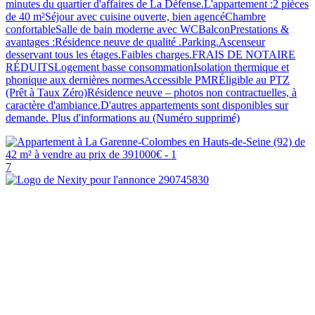
minutes du quartier d'affaires de La Défense.L'appartement :2 pièces
de 40 m²Séjour avec cuisine ouverte, bien agencéChambre
confortableSalle de bain moderne avec WCBalconPrestations &
avantages :Résidence neuve de qualité .Parking.Ascenseur
desservant tous les étages.Faibles charges.FRAIS DE NOTAIRE
RÉDUITSLogement basse consommationIsolation thermique et
phonique aux dernières normesAccessible PMRÉligible au PTZ
(Prêt à Taux Zéro)Résidence neuve – photos non contractuelles, à
caractère d'ambiance.D'autres appartements sont disponibles sur
demande. Plus d'informations au (Numéro supprimé)
7