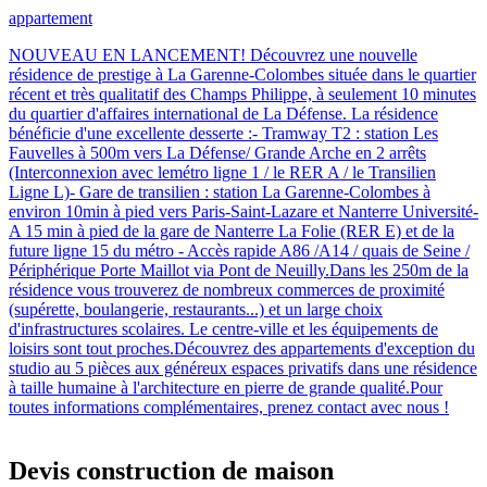
appartement
NOUVEAU EN LANCEMENT! Découvrez une nouvelle
résidence de prestige à La Garenne-Colombes située dans le quartier
récent et très qualitatif des Champs Philippe, à seulement 10 minutes
du quartier d'affaires international de La Défense. La résidence
bénéficie d'une excellente desserte :- Tramway T2 : station Les
Fauvelles à 500m vers La Défense/ Grande Arche en 2 arrêts
(Interconnexion avec lemétro ligne 1 / le RER A / le Transilien
Ligne L)- Gare de transilien : station La Garenne-Colombes à
environ 10min à pied vers Paris-Saint-Lazare et Nanterre Université-
A 15 min à pied de la gare de Nanterre La Folie (RER E) et de la
future ligne 15 du métro - Accès rapide A86 /A14 / quais de Seine /
Périphérique Porte Maillot via Pont de Neuilly.Dans les 250m de la
résidence vous trouverez de nombreux commerces de proximité
(supérette, boulangerie, restaurants...) et un large choix
d'infrastructures scolaires. Le centre-ville et les équipements de
loisirs sont tout proches.Découvrez des appartements d'exception du
studio au 5 pièces aux généreux espaces privatifs dans une résidence
à taille humaine à l'architecture en pierre de grande qualité.Pour
toutes informations complémentaires, prenez contact avec nous !
Devis construction de maison