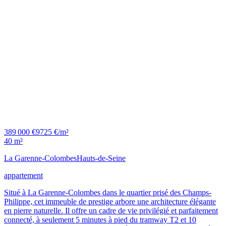
389 000 €
9725 €/m²
40 m²
La Garenne-Colombes
Hauts-de-Seine
appartement
Situé à La Garenne-Colombes dans le quartier prisé des Champs-
Philippe, cet immeuble de prestige arbore une architecture élégante
en pierre naturelle. Il offre un cadre de vie privilégié et parfaitement
connecté, à seulement 5 minutes à pied du tramway T2 et 10