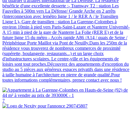
du quartier d'affaires international de La Défense. La résidence
bénéficie d'une excellente desserte :- Tramway T2 : station Les
Fauvelles à 500m vers La Défense/ Grande Arche en 2 arrêts
(Interconnexion avec lemétro ligne 1 / le RER A / le Transilien
Ligne L)- Gare de transilien : station La Garenne-Colombes à
environ 10min à pied vers Paris-Saint-Lazare et Nanterre Université-
A 15 min à pied de la gare de Nanterre La Folie (RER E) et de la
future ligne 15 du métro - Accès rapide A86 /A14 / quais de Seine /
Périphérique Porte Maillot via Pont de Neuilly.Dans les 250m de la
résidence vous trouverez de nombreux commerces de proximité
(supérette, boulangerie, restaurants...) et un large choix
d'infrastructures scolaires. Le centre-ville et les équipements de
loisirs sont tout proches.Découvrez des appartements d'exception du
studio au 5 pièces aux généreux espaces privatifs dans une résidence
à taille humaine à l'architecture en pierre de grande qualité.Pour
toutes informations complémentaires, prenez contact avec nous !
7