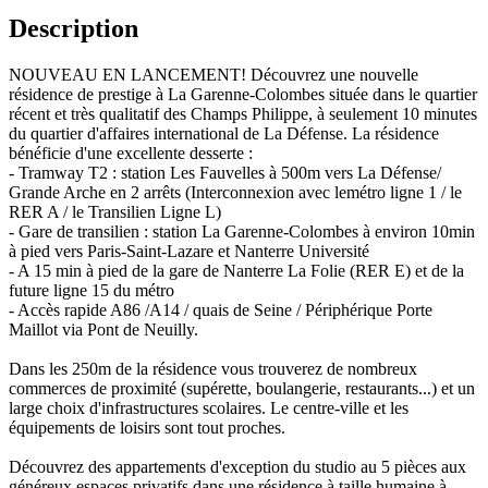
Description
NOUVEAU EN LANCEMENT! Découvrez une nouvelle
résidence de prestige à La Garenne-Colombes située dans le quartier
récent et très qualitatif des Champs Philippe, à seulement 10 minutes
du quartier d'affaires international de La Défense. La résidence
bénéficie d'une excellente desserte :
- Tramway T2 : station Les Fauvelles à 500m vers La Défense/
Grande Arche en 2 arrêts (Interconnexion avec lemétro ligne 1 / le
RER A / le Transilien Ligne L)
- Gare de transilien : station La Garenne-Colombes à environ 10min
à pied vers Paris-Saint-Lazare et Nanterre Université
- A 15 min à pied de la gare de Nanterre La Folie (RER E) et de la
future ligne 15 du métro
- Accès rapide A86 /A14 / quais de Seine / Périphérique Porte
Maillot via Pont de Neuilly.
Dans les 250m de la résidence vous trouverez de nombreux
commerces de proximité (supérette, boulangerie, restaurants...) et un
large choix d'infrastructures scolaires. Le centre-ville et les
équipements de loisirs sont tout proches.
Découvrez des appartements d'exception du studio au 5 pièces aux
généreux espaces privatifs dans une résidence à taille humaine à