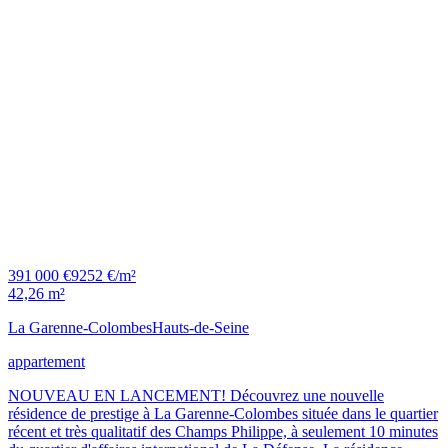
391 000 €
9252 €/m²
42,26 m²
La Garenne-Colombes
Hauts-de-Seine
appartement
NOUVEAU EN LANCEMENT! Découvrez une nouvelle
résidence de prestige à La Garenne-Colombes située dans le quartier
récent et très qualitatif des Champs Philippe, à seulement 10 minutes