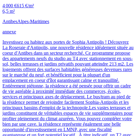
4 000 €
615 €/m²
6,5 m²
Antibes
Alpes-Maritimes
annexe
Investissez ou habitez aux portes de Sophia Antipolis ! Découvrez
La Roseraie d'Antipolis, une nouvelle résidence idéalement située au
coeur d'Antibes dans un secteur recherché. Ce programme propose
des appartements neufs du studio au T4 avec stationnement en sous-
sol, belles terrasses et jardins privatifs pouvant atteindre 213 m2. Les
logements offrent des surfaces habitables généreuses devenues rares
sur le marché du neuf, et bénéficient pour la plupart d'un
emplacement en coeur d'îlot garantissant calme et tranquillité.
Entièrement piétonne, la résidence a été pensée pour offrir un cadre
de vie agréable à proximité immédiate des commerces, écoles,
services et principaux axes de déplacement. Le bus/tram au pied de
la résidence permet de rejoindre facilement Sophia-Antipolis et les
principaux bassins d'emploi de la technopole.Les vastes terrasses et
jardins constituent de véritables espaces de vie supplémentaires pour
profiter pleinement du climat azuréen. Vous pouvez compléter votre
bien par une cave. la résidence représente également une belle
opportunité d'investissement en LMNP, avec une fiscalité
avantageuse et un fort potentiel locatif . À titre indicatif, un T2 avec