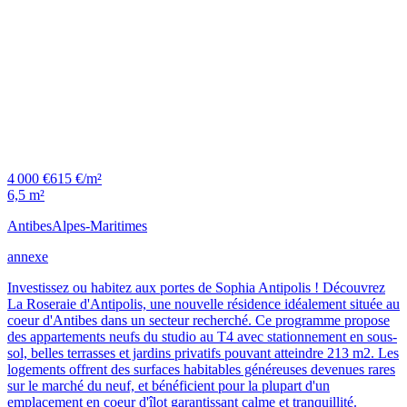
4 000 €
615 €/m²
6,5 m²
Antibes
Alpes-Maritimes
annexe
Investissez ou habitez aux portes de Sophia Antipolis ! Découvrez
La Roseraie d'Antipolis, une nouvelle résidence idéalement située au
coeur d'Antibes dans un secteur recherché. Ce programme propose
des appartements neufs du studio au T4 avec stationnement en sous-
sol, belles terrasses et jardins privatifs pouvant atteindre 213 m2. Les
logements offrent des surfaces habitables généreuses devenues rares
sur le marché du neuf, et bénéficient pour la plupart d'un
emplacement en coeur d'îlot garantissant calme et tranquillité.