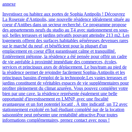
annexe
Investissez ou habitez aux portes de Sophia Antipolis ! Découvrez
La Roseraie d'Antipolis, une nouvelle résidence idéalement située au
coeur d'Antibes dans un secteur recherché. Ce programme propose
des appartements neufs du studio au T4 avec stationnement en sous-
sol, belles terrasses et jardins privatifs pouvant atteindre 213 m2. Les
logements offrent des surfaces habitables généreuses devenues rares
sur le marché du neuf, et bénéficient pour la plupart d'un
emplacement en coeur d'îlot garantissant calme et tranquillité.
Entièrement piétonne, la résidence a été pensée pour offrir un cadre
de vie agréable à proximité immédiate des commerces, écoles,
services et principaux axes de déplacement. Le bus/tram au pied de
la résidence permet de rejoindre facilement Sophia-Antipolis et les
principaux bassins d'emploi de la technopole.Les vastes terrasses et
jardins constituent de véritables espaces de vie supplémentaires pour
profiter pleinement du climat azuréen. Vous pouvez compléter votre
bien par une cave. la résidence représente également une belle
opportunité d'investissement en LMNP, avec une fiscalité
avantageuse et un fort potentiel locatif . À titre indicatif, un T2 avec
stationnement exploité en bail étudiant complété par de la location
saisonnière peut présenter une rentabilité attractive.Pour toutes
informations complémentaires, prenez contact avec nous !