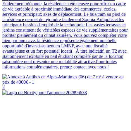
Entièrement piétonne, la résidence a été pensée pour offrir un cadre
de vie agréable à proximité immédiate des commerces, écoles,
services et principaux axes de déplacement. Le bus/tram au pied de
la résidence permet de rejoindre facilement Sophia-Antipolis et les
principaux bassins d'emploi de la technopole.Les vastes terrasses et
jardins constituent de véritables espaces de vie supplémentaires pour
profiter pleinement du climat azuréen. Vous pouvez compléter votre
bien par une cave. la résidence représente également une belle
opportunité d'investissement en LMNP, avec une fiscalité
avantageuse et un fort potentiel locatif . À titre indicatif, un T2 avec
stationnement exploité en bail étudiant complété par de la location
saisonnière peut présenter une rentabilité attractive.Pour toutes
informations complémentaires, prenez contact avec nous !
8