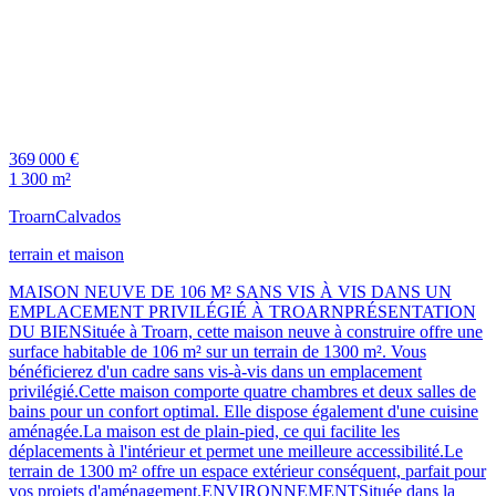
369 000 €
1 300 m²
Troarn
Calvados
terrain et maison
MAISON NEUVE DE 106 M² SANS VIS À VIS DANS UN
EMPLACEMENT PRIVILÉGIÉ À TROARNPRÉSENTATION
DU BIENSituée à Troarn, cette maison neuve à construire offre une
surface habitable de 106 m² sur un terrain de 1300 m². Vous
bénéficierez d'un cadre sans vis-à-vis dans un emplacement
privilégié.Cette maison comporte quatre chambres et deux salles de
bains pour un confort optimal. Elle dispose également d'une cuisine
aménagée.La maison est de plain-pied, ce qui facilite les
déplacements à l'intérieur et permet une meilleure accessibilité.Le
terrain de 1300 m² offre un espace extérieur conséquent, parfait pour
vos projets d'aménagement.ENVIRONNEMENTSituée dans la