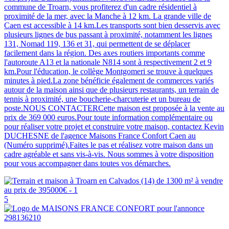
commune de Troarn, vous profiterez d'un cadre résidentiel à
proximité de la mer, avec la Manche à 12 km. La grande ville de
Caen est accessible à 14 km.Les transports sont bien desservis avec
plusieurs lignes de bus passant à proximité, notamment les lignes
131, Nomad 119, 136 et 31, qui permettent de se déplacer
facilement dans la région. Des axes routiers importants comme
l'autoroute A13 et la nationale N814 sont à respectivement 2 et 9
km.Pour l'éducation, le collège Montgomeri se trouve à quelques
minutes à pied.La zone bénéficie également de commerces variés
autour de la maison ainsi que de plusieurs restaurants, un terrain de
tennis à proximité, une boucherie-charcuterie et un bureau de
poste.NOUS CONTACTERCette maison est proposée à la vente au
prix de 369 000 euros.Pour toute information complémentaire ou
pour réaliser votre projet et construire votre maison, contactez Kevin
DUCHESNE de l'agence Maisons France Confort Caen au
(Numéro supprimé).Faites le pas et réalisez votre maison dans un
cadre agréable et sans vis-à-vis. Nous sommes à votre disposition
pour vous accompagner dans toutes vos démarches.
5