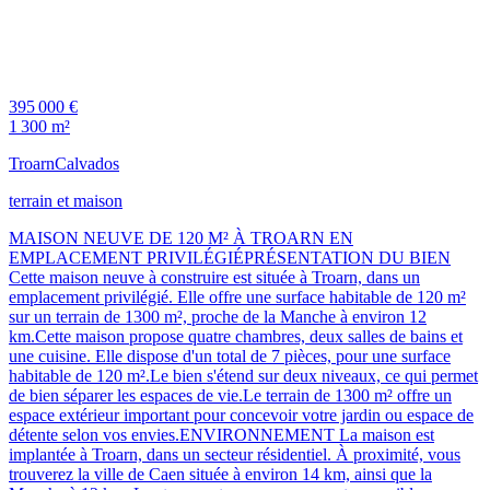
395 000 €
1 300 m²
Troarn
Calvados
terrain et maison
MAISON NEUVE DE 120 M² À TROARN EN
EMPLACEMENT PRIVILÉGIÉPRÉSENTATION DU BIEN
Cette maison neuve à construire est située à Troarn, dans un
emplacement privilégié. Elle offre une surface habitable de 120 m²
sur un terrain de 1300 m², proche de la Manche à environ 12
km.Cette maison propose quatre chambres, deux salles de bains et
une cuisine. Elle dispose d'un total de 7 pièces, pour une surface
habitable de 120 m².Le bien s'étend sur deux niveaux, ce qui permet
de bien séparer les espaces de vie.Le terrain de 1300 m² offre un
espace extérieur important pour concevoir votre jardin ou espace de
détente selon vos envies.ENVIRONNEMENT La maison est
implantée à Troarn, dans un secteur résidentiel. À proximité, vous
trouverez la ville de Caen située à environ 14 km, ainsi que la