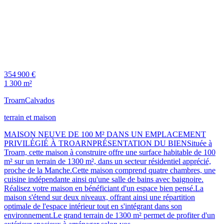
354 900 €
1 300 m²
Troarn
Calvados
terrain et maison
MAISON NEUVE DE 100 M² DANS UN EMPLACEMENT
PRIVILÉGIÉ À TROARNPRÉSENTATION DU BIENSituée à
Troarn, cette maison à construire offre une surface habitable de 100
m² sur un terrain de 1300 m², dans un secteur résidentiel apprécié,
proche de la Manche.Cette maison comprend quatre chambres, une
cuisine indépendante ainsi qu'une salle de bains avec baignoire.
Réalisez votre maison en bénéficiant d'un espace bien pensé.La
maison s'étend sur deux niveaux, offrant ainsi une répartition
optimale de l'espace intérieur tout en s'intégrant dans son
environnement.Le grand terrain de 1300 m² permet de profiter d'un