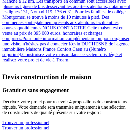
Manche à 12 km. Les transports en commun sont accessibles avec
plusieurs lignes de bus desservant les quartiers alentours, notamment
les lignes 131, Nomad 119, 136 et 31. Pour les familles, le collège
Montgomeri se trouve à moins de 10 minutes à pied. Des
commerces sont également présents aux alentours facilitant les
courses quotidiennes.NOUS CONTACTER Cette maison est en
vente au prix de 395 000 euros, honoraires et charges
comprises.Pour toute information complémentaire ou pour organiser
une visite, n'hésitez pas à contacter Kevin DUCHESNE de l'agence
immobilière Maisons France Confort Caen au (Numéro
supprimé).Construisez votre maison dans ce secteur privilégié et
réalisez votre projet de vie à Troarn.
Devis construction de maison
Gratuit et sans engagement
Décrivez votre projet pour recevoir 4 propositions de constructeurs
réputés. Votre demande sera transmise uniquement à une sélection
de constructeurs de qualité présents sur votre région !
Trouver un professionnel
Trouver un professionnel