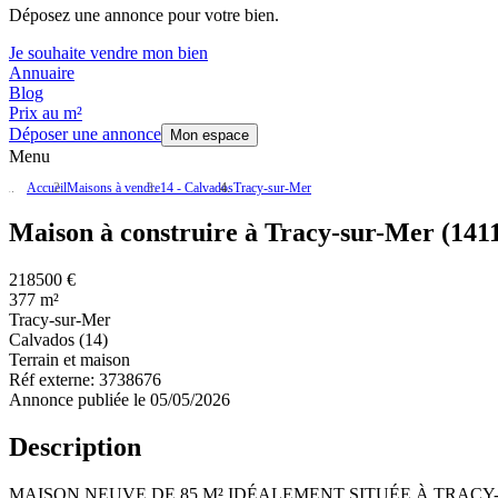
Déposez une annonce pour votre bien.
Je souhaite vendre mon bien
Annuaire
Blog
Prix au m²
Déposer une annonce
Mon espace
Menu
Accueil
Maisons à vendre
14 - Calvados
Tracy-sur-Mer
Maison à construire à Tracy-sur-Mer (141
218500 €
377 m²
Tracy-sur-Mer
Calvados (14)
Terrain et maison
Réf externe:
3738676
Annonce publiée le 05/05/2026
Description
MAISON NEUVE DE 85 M² IDÉALEMENT SITUÉE À TRACY