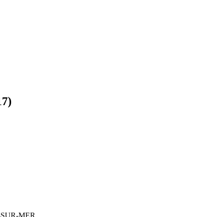
17)
-SUR-MER