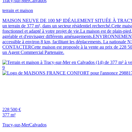
Tracy-sur-Mer
Calvados
terrain et maison
MAISON NEUVE DE 100 M² IDÉALEMENT SITUÉE À TRACY-SUR-MERP
un terrain de 377 m², dans un secteur résidentiel recherché.Cette mai
fonctionnel et adapté à votre projet de vie.La maison est de plain-pied
agréable et d'envisager différents aménagements.ENVIRONNEMENTTrac
accessible à environ 8 km, facilitant les déplacements. La nationale
CONTACTERCette maison est proposée à la vente au prix de 228 500
un Agent Commercial Partenaire.
9
228 500 €
377 m²
Tracy-sur-Mer
Calvados