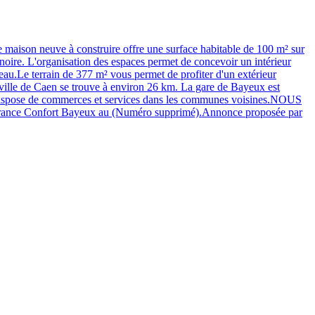
ve à construire offre une surface habitable de 100 m² sur
noire. L'organisation des espaces permet de concevoir un intérieur
veau.Le terrain de 377 m² vous permet de profiter d'un extérieur
lle de Caen se trouve à environ 26 km. La gare de Bayeux est
eur dispose de commerces et services dans les communes voisines.NOUS
France Confort Bayeux au (Numéro supprimé).Annonce proposée par