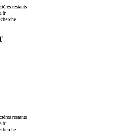
tères restants
.fr
recherche
T
tères restants
.fr
recherche