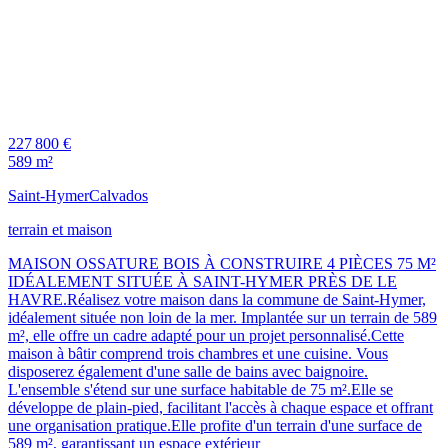
227 800 €
589 m²
Saint-Hymer
Calvados
terrain et maison
MAISON OSSATURE BOIS À CONSTRUIRE 4 PIÈCES 75 M²
IDÉALEMENT SITUÉE À SAINT-HYMER PRÈS DE LE
HAVRE.Réalisez votre maison dans la commune de Saint-Hymer,
idéalement située non loin de la mer. Implantée sur un terrain de 589
m², elle offre un cadre adapté pour un projet personnalisé.Cette
maison à bâtir comprend trois chambres et une cuisine. Vous
disposerez également d'une salle de bains avec baignoire.
L'ensemble s'étend sur une surface habitable de 75 m².Elle se
développe de plain-pied, facilitant l'accès à chaque espace et offrant
une organisation pratique.Elle profite d'un terrain d'une surface de
589 m², garantissant un espace extérieur