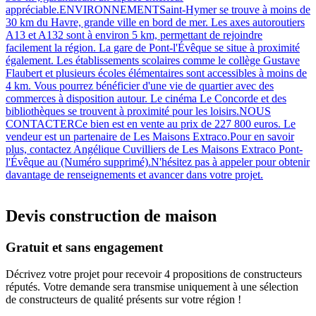
appréciable.ENVIRONNEMENTSaint-Hymer se trouve à moins de
30 km du Havre, grande ville en bord de mer. Les axes autoroutiers
A13 et A132 sont à environ 5 km, permettant de rejoindre
facilement la région. La gare de Pont-l'Évêque se situe à proximité
également. Les établissements scolaires comme le collège Gustave
Flaubert et plusieurs écoles élémentaires sont accessibles à moins de
4 km. Vous pourrez bénéficier d'une vie de quartier avec des
commerces à disposition autour. Le cinéma Le Concorde et des
bibliothèques se trouvent à proximité pour les loisirs.NOUS
CONTACTERCe bien est en vente au prix de 227 800 euros. Le
vendeur est un partenaire de Les Maisons Extraco.Pour en savoir
plus, contactez Angélique Cuvilliers de Les Maisons Extraco Pont-
l'Évêque au (Numéro supprimé).N'hésitez pas à appeler pour obtenir
davantage de renseignements et avancer dans votre projet.
Devis construction de maison
Gratuit et sans engagement
Décrivez votre projet pour recevoir 4 propositions de constructeurs
réputés. Votre demande sera transmise uniquement à une sélection
de constructeurs de qualité présents sur votre région !