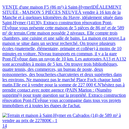
VENTE d'une maison F5 (86 m²) à Saint-HymerIDÉALEMENT
SITUÉE - MAISON 5 PIÈCES NEUVEÀ vendre à 16 km de la
Manche et à quelques kilomètres du Havre, idéalement située dans
Saint-Hymer (14130), Extraco construction rénovation Pont-
l'Évêque vous présente cette maison de 5 pièces de 86 m² et de 589
m² de terrain.Cette maison possède 2 niveaux. Elle compte trois
chambres, une cuisine et une salle de bains. La maison est neuve.La
maison se situe dans un secteur recherché. On trouve plusieurs
écoles (maternelle, élémentaire, primaire et collège) à moins de 10
minutes en voiture. Niveau transports en commun, il y a la gare
Pont-l'Évêque dans un rayon de 10 km. Les autoroutes A13 et A132
sont accessibles à moins de 5 km. On trouve trois bibliothèques,
quatre tennis, des commerces, un bureau de poste, deux
poissonneries, des boucheries-charcuteries et deux supérettes dans
les environs. Ne manquez pas le marché Place Foch chaque lundi
matin.Elle est à vendre pour la somme de 227 000 €.N'hésitez pas à
prendre contact avec notre agence (PAIN Marion : (Numéro
supprimé)) pour toute question sur la propriété. Extraco construction
rénovation Pont-l'Évêque vous accompagne dans tous vos projets
immobiliers et à toutes les étapes de l'achat.
14