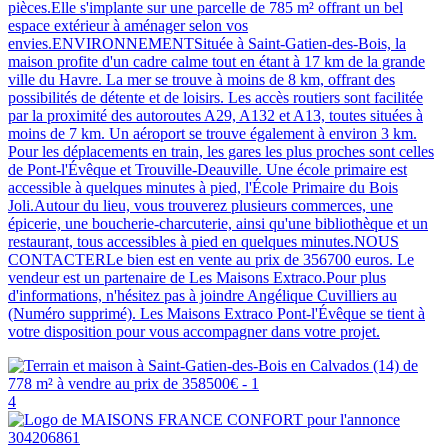
pièces.Elle s'implante sur une parcelle de 785 m² offrant un bel
espace extérieur à aménager selon vos
envies.ENVIRONNEMENTSituée à Saint-Gatien-des-Bois, la
maison profite d'un cadre calme tout en étant à 17 km de la grande
ville du Havre. La mer se trouve à moins de 8 km, offrant des
possibilités de détente et de loisirs. Les accès routiers sont facilitée
par la proximité des autoroutes A29, A132 et A13, toutes situées à
moins de 7 km. Un aéroport se trouve également à environ 3 km.
Pour les déplacements en train, les gares les plus proches sont celles
de Pont-l'Évêque et Trouville-Deauville. Une école primaire est
accessible à quelques minutes à pied, l'École Primaire du Bois
Joli.Autour du lieu, vous trouverez plusieurs commerces, une
épicerie, une boucherie-charcuterie, ainsi qu'une bibliothèque et un
restaurant, tous accessibles à pied en quelques minutes.NOUS
CONTACTERLe bien est en vente au prix de 356700 euros. Le
vendeur est un partenaire de Les Maisons Extraco.Pour plus
d'informations, n'hésitez pas à joindre Angélique Cuvilliers au
(Numéro supprimé). Les Maisons Extraco Pont-l'Évêque se tient à
votre disposition pour vous accompagner dans votre projet.
4