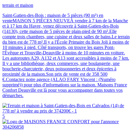
terrain et maison
Saint-Gatien-des-Bois : maison de 5 pièces (90 m²) en
venteMAISON 5 PIÈCES NEUVEÀ vendre à 7 km de la Manche
et à 17 km du Havre, venez découvrir à Saint-Gatien-des-Bois
(14130), cette maison de 5 pièces de plain-pied de 90 m².Elle
compte trois chambres, une cuisine et deux salles de bains.Le terrain
du bien est de 778 m².Il y a l'École Primaire du Bois Joli à moins de
10 minutes à pied. Côté transports, on trouve les gares Pont-
l'Évêque et Trouville-Deauville à moins de 10 minutes en voiture.
Les autoroutes A29, A132 et A13 sont accessibles à moins de 7 km.
Il y a une bibliothèque, deux commerces, une boulangerie, une
boucherie-charcuterie, deux poissonneries et deux épiceries à
proximité de la maison.Son prix de vente est de 358 500
€.Contactez notre agence (ALAO FARY Vincent : (Numéro
supprimé)) pour plus d'informations sur la maison. Maisons France
Confort Deauville est là pour vous accompagner dans toutes vos
démarches.
5