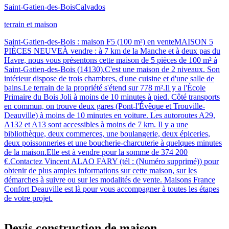
Saint-Gatien-des-Bois
Calvados
terrain et maison
Saint-Gatien-des-Bois : maison F5 (100 m²) en venteMAISON 5
PIÈCES NEUVEÀ vendre : à 7 km de la Manche et à deux pas du
Havre, nous vous présentons cette maison de 5 pièces de 100 m² à
Saint-Gatien-des-Bois (14130).C'est une maison de 2 niveaux. Son
intérieur dispose de trois chambres, d'une cuisine et d'une salle de
bains.Le terrain de la propriété s'étend sur 778 m².Il y a l'École
Primaire du Bois Joli à moins de 10 minutes à pied. Côté transports
en commun, on trouve deux gares (Pont-l'Évêque et Trouville-
Deauville) à moins de 10 minutes en voiture. Les autoroutes A29,
A132 et A13 sont accessibles à moins de 7 km. Il y a une
bibliothèque, deux commerces, une boulangerie, deux épiceries,
deux poissonneries et une boucherie-charcuterie à quelques minutes
de la maison.Elle est à vendre pour la somme de 374 200
€.Contactez Vincent ALAO FARY (tél : (Numéro supprimé)) pour
obtenir de plus amples informations sur cette maison, sur les
démarches à suivre ou sur les modalités de vente. Maisons France
Confort Deauville est là pour vous accompagner à toutes les étapes
de votre projet.
Devis construction de maison