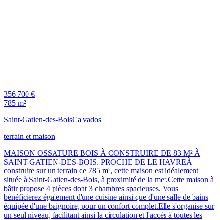
356 700 €
785 m²
Saint-Gatien-des-Bois
Calvados
terrain et maison
MAISON OSSATURE BOIS À CONSTRUIRE DE 83 M² À
SAINT-GATIEN-DES-BOIS, PROCHE DE LE HAVREÀ
construire sur un terrain de 785 m², cette maison est idéalement
située à Saint-Gatien-des-Bois, à proximité de la mer.Cette maison à
bâtir propose 4 pièces dont 3 chambres spacieuses. Vous
bénéficierez également d'une cuisine ainsi que d'une salle de bains
équipée d'une baignoire, pour un confort complet.Elle s'organise sur
un seul niveau, facilitant ainsi la circulation et l'accès à toutes les