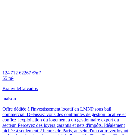
124 712 €
2267 €/m²
55 m²
Branville
Calvados
maison
Offre dédiée à l'investissement locatif en LMNP sous bail
commercial. Délaissez-vous des contraintes de gestion locative et
confiez l'exploitation du logement à un gestionnaire expert du
secteur. Percevez des loyers garantis et nets d'impôts. Idéalement
nichée à seulement 2 heures de Paris, au sein d'un cadre verdoyant