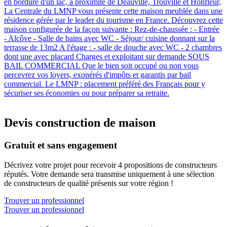
en bordure d'un lac, à proximité de Deauville, Trouville et Honfleur,
La Centrale du LMNP vous présente cette maison meublée dans une
résidence gérée par le leader du tourisme en France. Découvrez cette
maison configurée de la façon suivante : Rez-de-chaussée : - Entrée
- Alcôve - Salle de bains avec WC - Séjour/ cuisine donnant sur la
terrasse de 13m2 A l'étage : - salle de douche avec WC - 2 chambres
dont une avec placard Charges et exploitant sur demande SOUS
BAIL COMMERCIAL Que le bien soit occupé ou non vous
percevrez vos loyers, exonérés d'impôts et garantis par bail
commercial. Le LMNP : placement préféré des Français pour y
sécuriser ses économies ou pour préparer sa retraite.
Devis construction de maison
Gratuit et sans engagement
Décrivez votre projet pour recevoir 4 propositions de constructeurs
réputés. Votre demande sera transmise uniquement à une sélection
de constructeurs de qualité présents sur votre région !
Trouver un professionnel
Trouver un professionnel