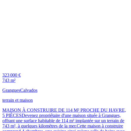
323 000 €
743 m²
Grangues
Calvados
terrain et maison
MAISON À CONSTRUIRE DE 114 M² PROCHE DU HAVRE,
5 PIÈCESDevenez propriétaire d'une maison située à Grangues,
offrant une surface habitable de 114 m² implantée sur un terrain de
743 m², à quelques kilomètres de la mer.Cette maison à construire