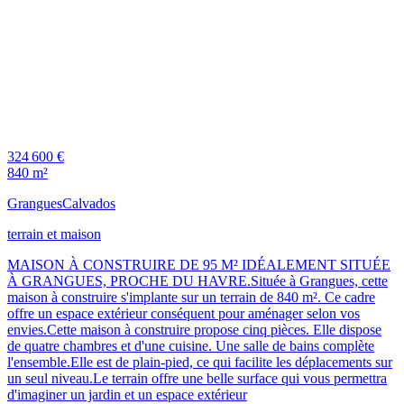
324 600 €
840 m²
Grangues
Calvados
terrain et maison
MAISON À CONSTRUIRE DE 95 M² IDÉALEMENT SITUÉE
À GRANGUES, PROCHE DU HAVRE.Située à Grangues, cette
maison à construire s'implante sur un terrain de 840 m². Ce cadre
offre un espace extérieur conséquent pour aménager selon vos
envies.Cette maison à construire propose cinq pièces. Elle dispose
de quatre chambres et d'une cuisine. Une salle de bains complète
l'ensemble.Elle est de plain-pied, ce qui facilite les déplacements sur
un seul niveau.Le terrain offre une belle surface qui vous permettra
d'imaginer un jardin et un espace extérieur