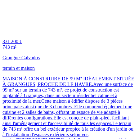
331 200 €
743 m²
Grangues
Calvados
terrain et maison
MAISON À CONSTRUIRE DE 99 M² IDÉALEMENT SITUÉE
À GRANGUES, PROCHE DE LE HAVRE.Avec une surface de
99 m² sur un terrain de 743 m², ce projet de construction est
implanté à Grangues, dans un secteur résidentiel calme et à
proximité de la mer.Cette maison à édifier dispose de 3 pièces
principales ainsi que de 3 chambres. Elle comprend également une
cuisine et 2 salles de bains, offrant un espace de vie adapté à
différentes configurations.Elle est conçue de plain-pied, facilitant
ainsi l'aménagement et l'accessibilité de tous les espaces.Le terrain
de 743 m² offre un bel extérieur propice à la création d'un jardin ou
à l'installation d'espaces extérieurs selon vos