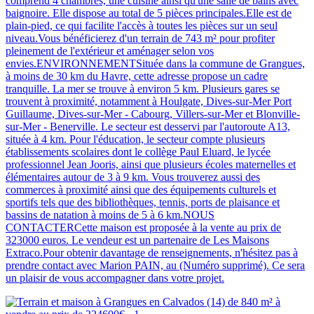
comprend 4 chambres, une cuisine ainsi qu'une salle de bains avec
baignoire. Elle dispose au total de 5 pièces principales.Elle est de
plain-pied, ce qui facilite l'accès à toutes les pièces sur un seul
niveau.Vous bénéficierez d'un terrain de 743 m² pour profiter
pleinement de l'extérieur et aménager selon vos
envies.ENVIRONNEMENTSituée dans la commune de Grangues,
à moins de 30 km du Havre, cette adresse propose un cadre
tranquille. La mer se trouve à environ 5 km. Plusieurs gares se
trouvent à proximité, notamment à Houlgate, Dives-sur-Mer Port
Guillaume, Dives-sur-Mer - Cabourg, Villers-sur-Mer et Blonville-
sur-Mer - Benerville. Le secteur est desservi par l'autoroute A13,
située à 4 km. Pour l'éducation, le secteur compte plusieurs
établissements scolaires dont le collège Paul Eluard, le lycée
professionnel Jean Jooris, ainsi que plusieurs écoles maternelles et
élémentaires autour de 3 à 9 km. Vous trouverez aussi des
commerces à proximité ainsi que des équipements culturels et
sportifs tels que des bibliothèques, tennis, ports de plaisance et
bassins de natation à moins de 5 à 6 km.NOUS
CONTACTERCette maison est proposée à la vente au prix de
323000 euros. Le vendeur est un partenaire de Les Maisons
Extraco.Pour obtenir davantage de renseignements, n'hésitez pas à
prendre contact avec Marion PAIN, au (Numéro supprimé). Ce sera
un plaisir de vous accompagner dans votre projet.