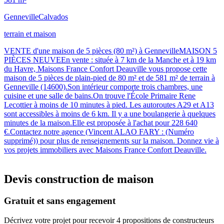
Genneville
Calvados
terrain et maison
VENTE d'une maison de 5 pièces (80 m²) à GennevilleMAISON 5
PIÈCES NEUVEEn vente : située à 7 km de la Manche et à 19 km
du Havre, Maisons France Confort Deauville vous propose cette
maison de 5 pièces de plain-pied de 80 m² et de 581 m² de terrain à
Genneville (14600).Son intérieur comporte trois chambres, une
cuisine et une salle de bains.On trouve l'École Primaire Rene
Lecottier à moins de 10 minutes à pied. Les autoroutes A29 et A13
sont accessibles à moins de 6 km. Il y a une boulangerie à quelques
minutes de la maison.Elle est proposée à l'achat pour 228 640
€.Contactez notre agence (Vincent ALAO FARY : (Numéro
supprimé)) pour plus de renseignements sur la maison. Donnez vie à
vos projets immobiliers avec Maisons France Confort Deauville.
Devis construction de maison
Gratuit et sans engagement
Décrivez votre projet pour recevoir 4 propositions de constructeurs