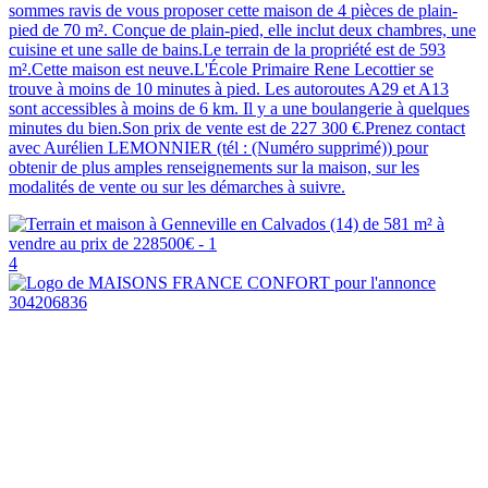
sommes ravis de vous proposer cette maison de 4 pièces de plain-
pied de 70 m². Conçue de plain-pied, elle inclut deux chambres, une
cuisine et une salle de bains.Le terrain de la propriété est de 593
m².Cette maison est neuve.L'École Primaire Rene Lecottier se
trouve à moins de 10 minutes à pied. Les autoroutes A29 et A13
sont accessibles à moins de 6 km. Il y a une boulangerie à quelques
minutes du bien.Son prix de vente est de 227 300 €.Prenez contact
avec Aurélien LEMONNIER (tél : (Numéro supprimé)) pour
obtenir de plus amples renseignements sur la maison, sur les
modalités de vente ou sur les démarches à suivre.
4