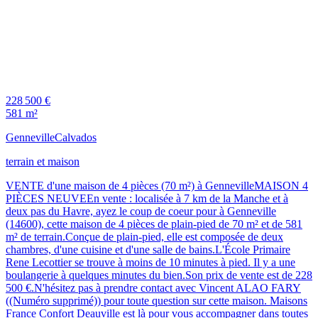
228 500 €
581 m²
Genneville
Calvados
terrain et maison
VENTE d'une maison de 4 pièces (70 m²) à GennevilleMAISON 4
PIÈCES NEUVEEn vente : localisée à 7 km de la Manche et à
deux pas du Havre, ayez le coup de coeur pour à Genneville
(14600), cette maison de 4 pièces de plain-pied de 70 m² et de 581
m² de terrain.Conçue de plain-pied, elle est composée de deux
chambres, d'une cuisine et d'une salle de bains.L'École Primaire
Rene Lecottier se trouve à moins de 10 minutes à pied. Il y a une
boulangerie à quelques minutes du bien.Son prix de vente est de 228
500 €.N'hésitez pas à prendre contact avec Vincent ALAO FARY
((Numéro supprimé)) pour toute question sur cette maison. Maisons
France Confort Deauville est là pour vous accompagner dans toutes