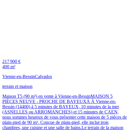
217 900 €
400 m²
Vienne-en-Bessin
Calvados
terrain et maison
Maison T5 (90 m²) en vente à Vienne-en-BessinMAISON 5
PIÈCES NEUVE - PROCHE DE BAYEUXÀ À Vienne-en-
Bessin (14400) à 5 minutes de BAYEUX, 10 minutes de la mer
(ASNELLES ou ARROMANCHES) et 15 minutes de CAEN,
nous sommes heureux de vous présenter cette maison de 5 pièces de
plain-pied de 90 m². Conçue de plain-pied, elle inclut trois
chambres, une cuisine et une salle de bains.Le terrain de la maison