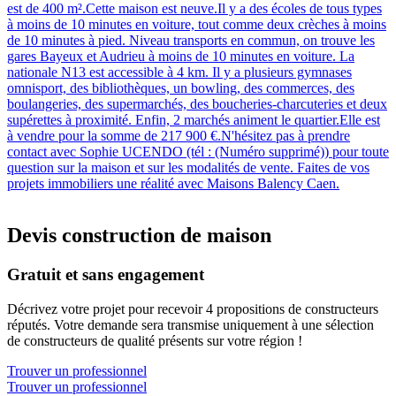
est de 400 m².Cette maison est neuve.Il y a des écoles de tous types
à moins de 10 minutes en voiture, tout comme deux crèches à moins
de 10 minutes à pied. Niveau transports en commun, on trouve les
gares Bayeux et Audrieu à moins de 10 minutes en voiture. La
nationale N13 est accessible à 4 km. Il y a plusieurs gymnases
omnisport, des bibliothèques, un bowling, des commerces, des
boulangeries, des supermarchés, des boucheries-charcuteries et deux
supérettes à proximité. Enfin, 2 marchés animent le quartier.Elle est
à vendre pour la somme de 217 900 €.N'hésitez pas à prendre
contact avec Sophie UCENDO (tél : (Numéro supprimé)) pour toute
question sur la maison et sur les modalités de vente. Faites de vos
projets immobiliers une réalité avec Maisons Balency Caen.
Devis construction de maison
Gratuit et sans engagement
Décrivez votre projet pour recevoir 4 propositions de constructeurs
réputés. Votre demande sera transmise uniquement à une sélection
de constructeurs de qualité présents sur votre région !
Trouver un professionnel
Trouver un professionnel