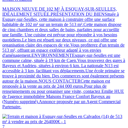
MAISON NEUVE DE 102 M² À ESQUAY-SUR-SEULLES,
IDÉALEMENT SITUÉE.PRÉSENTATION DU BIENSituée à
Esquay-sur-Seulles, cette maison à construire offre une surface
habitable de 102 m² sur un terrain de 513 m².Cette maison dispose
de cinq chambres et deux salles de bains, parfaites pour accueillir
une famille. Une cuisine est prévue pour répondre à vos besoins
quotidiens.Le bien est réparti sur deux niveaux, ce qui offre une
organisation claire des espaces de vie.Vous profiterez d'un terrain de
513 m², offrant un espace extérieur adapté à vos envies
d'aménagement.ENVIRONNEMENTEsquay-sur-Seulles est une
commune calme, située à 19 km de Caen.Vous trouverez des gares à
Bayeux et Audrieu, situées à environ 6 km. La nationale N13 est
accessible à 3 km, facilitant vos déplacements.Une école primaire se
trouve à proximité du bien. Des commerces sont également présents
autour de la maison.NOUS CONTACTERCette maison est
proposée à la vente au prix de 244 000 euros.Pour plus de
renseignements ou pour organiser une visite, contactez Emilie HUE
de l'agence immobilière Maisons France Confort Bayeux au
(Numéro supprimé).Annonce proposée par un Agent Commercial
Partenaire.
7