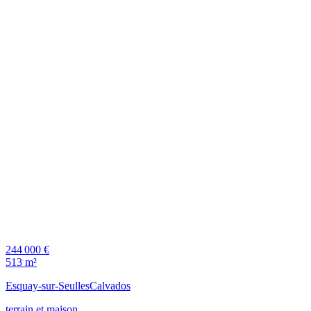
244 000 €
513 m²
Esquay-sur-Seulles
Calvados
terrain et maison