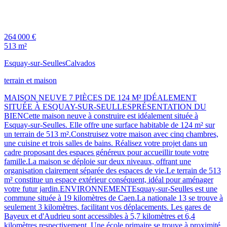
264 000 €
513 m²
Esquay-sur-Seulles
Calvados
terrain et maison
MAISON NEUVE 7 PIÈCES DE 124 M² IDÉALEMENT
SITUÉE À ESQUAY-SUR-SEULLESPRÉSENTATION DU
BIENCette maison neuve à construire est idéalement située à
Esquay-sur-Seulles. Elle offre une surface habitable de 124 m² sur
un terrain de 513 m².Construisez votre maison avec cinq chambres,
une cuisine et trois salles de bains. Réalisez votre projet dans un
cadre proposant des espaces généreux pour accueillir toute votre
famille.La maison se déploie sur deux niveaux, offrant une
organisation clairement séparée des espaces de vie.Le terrain de 513
m² constitue un espace extérieur conséquent, idéal pour aménager
votre futur jardin.ENVIRONNEMENTEsquay-sur-Seulles est une
commune située à 19 kilomètres de Caen.La nationale 13 se trouve à
seulement 3 kilomètres, facilitant vos déplacements. Les gares de
Bayeux et d'Audrieu sont accessibles à 5,7 kilomètres et 6,4
kilomètres respectivement. Une école primaire se trouve à proximité.