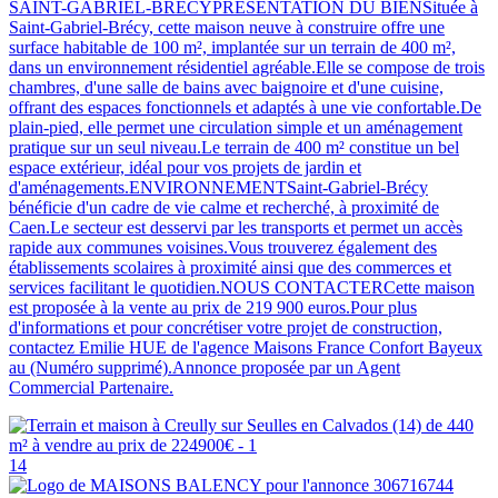
SAINT-GABRIEL-BRÉCYPRÉSENTATION DU BIENSituée à
Saint-Gabriel-Brécy, cette maison neuve à construire offre une
surface habitable de 100 m², implantée sur un terrain de 400 m²,
dans un environnement résidentiel agréable.Elle se compose de trois
chambres, d'une salle de bains avec baignoire et d'une cuisine,
offrant des espaces fonctionnels et adaptés à une vie confortable.De
plain-pied, elle permet une circulation simple et un aménagement
pratique sur un seul niveau.Le terrain de 400 m² constitue un bel
espace extérieur, idéal pour vos projets de jardin et
d'aménagements.ENVIRONNEMENTSaint-Gabriel-Brécy
bénéficie d'un cadre de vie calme et recherché, à proximité de
Caen.Le secteur est desservi par les transports et permet un accès
rapide aux communes voisines.Vous trouverez également des
établissements scolaires à proximité ainsi que des commerces et
services facilitant le quotidien.NOUS CONTACTERCette maison
est proposée à la vente au prix de 219 900 euros.Pour plus
d'informations et pour concrétiser votre projet de construction,
contactez Emilie HUE de l'agence Maisons France Confort Bayeux
au (Numéro supprimé).Annonce proposée par un Agent
Commercial Partenaire.
14