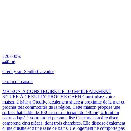
226 000 €
440 m²
Creully sur Seulles
Calvados
terrain et maison
MAISON À CONSTRUIRE DE 100 M² IDÉALEMENT
SITUÉE À CREULLY, PROCHE CAEN.Construisez votre
maison à bâtir à Creully, idéalement située à proximité de la mer et
proches des commodités de la région. Cette maison propose une
surface habitable de 100 m² sur un terrain de 440 m², offrant un
cadre adapté à votre projet personnalisé.Cette maison à réaliser
comprend cinq pièces, dont trois chambres. Elle dispose également
d'une cuisine et d'une salle de bains. Ce logement ne comporte pas