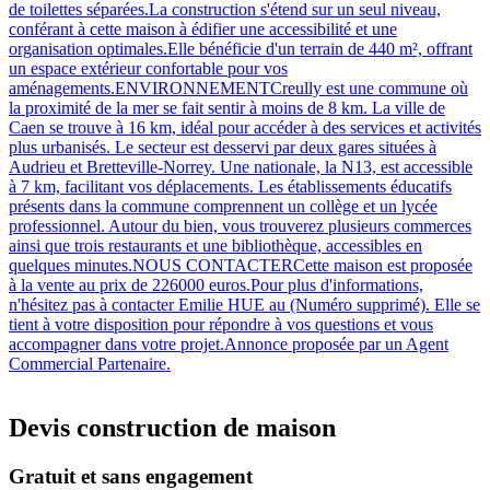
de toilettes séparées.La construction s'étend sur un seul niveau,
conférant à cette maison à édifier une accessibilité et une
organisation optimales.Elle bénéficie d'un terrain de 440 m², offrant
un espace extérieur confortable pour vos
aménagements.ENVIRONNEMENTCreully est une commune où
la proximité de la mer se fait sentir à moins de 8 km. La ville de
Caen se trouve à 16 km, idéal pour accéder à des services et activités
plus urbanisés. Le secteur est desservi par deux gares situées à
Audrieu et Bretteville-Norrey. Une nationale, la N13, est accessible
à 7 km, facilitant vos déplacements. Les établissements éducatifs
présents dans la commune comprennent un collège et un lycée
professionnel. Autour du bien, vous trouverez plusieurs commerces
ainsi que trois restaurants et une bibliothèque, accessibles en
quelques minutes.NOUS CONTACTERCette maison est proposée
à la vente au prix de 226000 euros.Pour plus d'informations,
n'hésitez pas à contacter Emilie HUE au (Numéro supprimé). Elle se
tient à votre disposition pour répondre à vos questions et vous
accompagner dans votre projet.Annonce proposée par un Agent
Commercial Partenaire.
Devis construction de maison
Gratuit et sans engagement