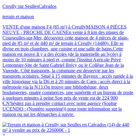
Creully sur Seulles
Calvados
terrain et maison
VENTE d'une maison F4 (85 m²) à CreullyMAISON 4 PIÈCES
NEUVE - PROCHE DE CAENEn vente à 8 km des plages de
Courseulles-sur-Mer, découvrez cette maison de 4 pièces de plain-
pied de 85 m² et de 440 m² de terrain à Creully (14480). Elle se
divise en trois chambres, une cuisine et une salle de bains.Cette
maison est neuve.Il y a des écoles (de la maternelle au lycée) à
moins de 10 minutes à pied et, comme l'Institut Agricole Privé
Lemonnier-Site de Saint Gabriel Brécy ou le Collège Jean de la
Varende. Côté transports, la commune est desservie par les
transports scolaires. Situé à 15 minutes de Bayeux : accès rapide à la
ville historique via la D6 et à 20 minutes de Caen : accès direct à la
métropole via la N13.On trouve une bibliothèque, deux
boulangeries, quatre commerces, une supérette et un bureau de poste
à quelques minutes à peine.Son prix de vente est de 224 900
€.N'hésitez pas à prendre contact avec notre agence (Sophie
UCENDO : (Numéro supprimé)) pour toute information sur la
maison ou sur les démarches à suivre.
7