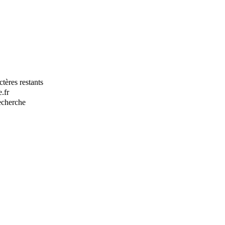
tères restants
.fr
recherche