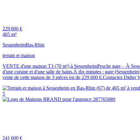
229 600 €
465 m²
Sessenheim
Bas-Rhin
terrain et maison
VENTE d'une maison T3 (70 m²) à SessenheimProche gare - À Sessenh
d'une cuisine et d'une salle de bains.À dix minutes : gare (Sessenhei
vente de cette maison de 3 pièces est de 229 600 €.Contactez Didier 
5
241 600 €