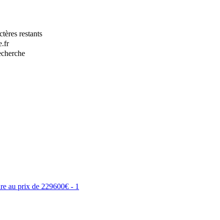
tères restants
.fr
recherche