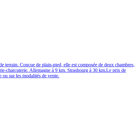
terrain. Conçue de plain-pied, elle est composée de deux chambres,
erie-charcuterie. Allemagne à 9 km. Strasbourg à 30 km.Le prix de
 ou sur les modalités de vente.