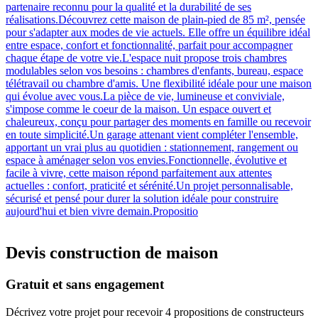
partenaire reconnu pour la qualité et la durabilité de ses
réalisations.Découvrez cette maison de plain-pied de 85 m², pensée
pour s'adapter aux modes de vie actuels. Elle offre un équilibre idéal
entre espace, confort et fonctionnalité, parfait pour accompagner
chaque étape de votre vie.L'espace nuit propose trois chambres
modulables selon vos besoins : chambres d'enfants, bureau, espace
télétravail ou chambre d'amis. Une flexibilité idéale pour une maison
qui évolue avec vous.La pièce de vie, lumineuse et conviviale,
s'impose comme le coeur de la maison. Un espace ouvert et
chaleureux, conçu pour partager des moments en famille ou recevoir
en toute simplicité.Un garage attenant vient compléter l'ensemble,
apportant un vrai plus au quotidien : stationnement, rangement ou
espace à aménager selon vos envies.Fonctionnelle, évolutive et
facile à vivre, cette maison répond parfaitement aux attentes
actuelles : confort, praticité et sérénité.Un projet personnalisable,
sécurisé et pensé pour durer la solution idéale pour construire
aujourd'hui et bien vivre demain.Propositio
Devis construction de maison
Gratuit et sans engagement
Décrivez votre projet pour recevoir 4 propositions de constructeurs