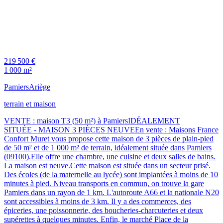
219 500 €
1 000 m²
Pamiers
Ariège
terrain et maison
VENTE : maison T3 (50 m²) à PamiersIDÉALEMENT
SITUÉE - MAISON 3 PIÈCES NEUVEEn vente : Maisons France
Confort Muret vous propose cette maison de 3 pièces de plain-pied
de 50 m² et de 1 000 m² de terrain, idéalement située dans Pamiers
(09100).Elle offre une chambre, une cuisine et deux salles de bains.
La maison est neuve.Cette maison est située dans un secteur prisé.
Des écoles (de la maternelle au lycée) sont implantées à moins de 10
minutes à pied. Niveau transports en commun, on trouve la gare
Pamiers dans un rayon de 1 km. L'autoroute A66 et la nationale N20
sont accessibles à moins de 3 km. Il y a des commerces, des
épiceries, une poissonnerie, des boucheries-charcuteries et deux
supérettes à quelques minutes. Enfin, le marché Place de la