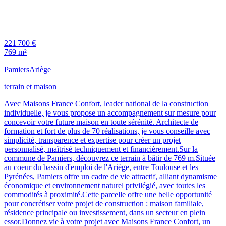
221 700 €
769 m²
Pamiers
Ariège
terrain et maison
Avec Maisons France Confort, leader national de la construction
individuelle, je vous propose un accompagnement sur mesure pour
concevoir votre future maison en toute sérénité. Architecte de
formation et fort de plus de 70 réalisations, je vous conseille avec
simplicité, transparence et expertise pour créer un projet
personnalisé, maîtrisé techniquement et financièrement.Sur la
commune de Pamiers, découvrez ce terrain à bâtir de 769 m.Située
au coeur du bassin d'emploi de l'Ariège, entre Toulouse et les
Pyrénées, Pamiers offre un cadre de vie attractif, alliant dynamisme
économique et environnement naturel privilégié, avec toutes les
commodités à proximité.Cette parcelle offre une belle opportunité
pour concrétiser votre projet de construction : maison familiale,
résidence principale ou investissement, dans un secteur en plein
essor.Donnez vie à votre projet avec Maisons France Confort, un