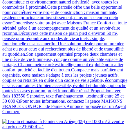
économique et environnement naturel privilégié, avec toutes les
commodités à proximité.Cette parcelle offre une belle opportunité
pour concrétiser votre projet de construction : maison familiale,
résidence principale ou investissement, dans un secteur en plein
essor.Concrétisez votre projet avec Maisons France Confort en toute
sérénité grâce à un accompagnement de qualité et un savoir-faire
reconnu.Découvrez cette maison de plain-pied d'environ 50 m²,
pensée pour répondre aux modes de vie actuels : simple,
fonctionnelle et sans superflu. Une solution idéale pour un premier
achat ou pour ceux qui recherchent plus de liberté et de tranquillité
au quotidien.Son agencement optimisé propose deux chambres et
une pièce de vie lumineuse, conçue comme un véritable espace de
partage. Chaque mètre carré est intelligemment exploité pour allier
confort, praticité et facilité d'entretien.Compacte mais parfaitement
organisée, cette maison s'adapte à tous les projets : jeunes actifs,
couples ou retraités en quête d'un cadre de vie agréable, économique
et sans contraintes.Un bien accessible, évolutif et durable, qui coche
toutes les cases pour un projet immobilier réussi.Proposition avec
frais 183550 € (notaire, taxe d'aménagement ...estimatif entre 25 et
30 000 €)Pour toutes informations, contactez l'agence MAISONS
FRANCE CONFORT de Pamiers Annonce proposée par un Agent
Commerc