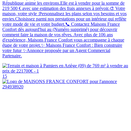
République anime les environs.Elle est à vendre pour la somme de
219 500 € avec une estimation des frais annexes à prévoir.🎨 Votre
maison, votre style :Personnalisez les plans selon vos besoins et vos
envies.Choisissez parmi nos prestations pour un intérieur qui reflète
votre mode de vie et votre budget.📞 Contactez Maisons France
Confort dès aujourd'hui au (Numéro supprimé) pour découvrir
comment faire la maison de vos rêves. Avec plus de 106 ans
d'expérience, Maisons France Confort vous accompagne à chaque
étape de votre projet.✨ Maisons France Confort : Bien construire
votre futur ✨Annonce proposée par un Agent Commercial
Partenaire.
15