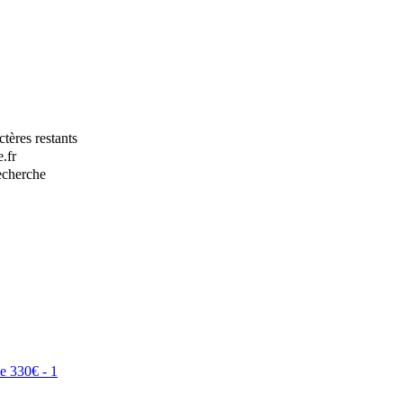
tères restants
.fr
recherche