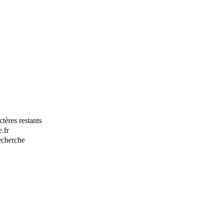
tères restants
.fr
recherche