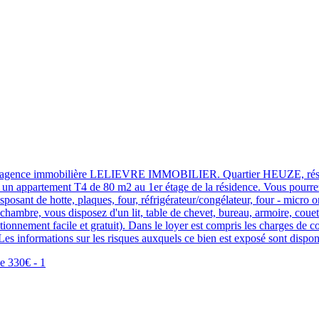
otre agence immobilière LELIEVRE IMMOBILIER. Quartier HEUZE
 appartement T4 de 80 m2 au 1er étage de la résidence. Vous pourrez pr
sant de hotte, plaques, four, réfrigérateur/congélateur, four - micro ond
 chambre, vous disposez d'un lit, table de chevet, bureau, armoire, couet
tionnement facile et gratuit). Dans le loyer est compris les charges de copr
es informations sur les risques auxquels ce bien est exposé sont dispon