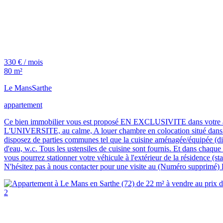
330 € / mois
80 m²
Le Mans
Sarthe
appartement
Ce bien immobilier vous est proposé EN EXCLUSIVITE dans v
L'UNIVERSITE, au calme, A louer chambre en colocation situé dans un
disposez de parties communes tel que la cuisine aménagée/équipée (dispo
d'eau, w.c. Tous les ustensiles de cuisine sont fournis. Et dans chaque
vous pourrez stationner votre véhicule à l'extérieur de la résidence (sta
N'hésitez pas à nous contacter pour une visite au (Numéro supprimé) L
2