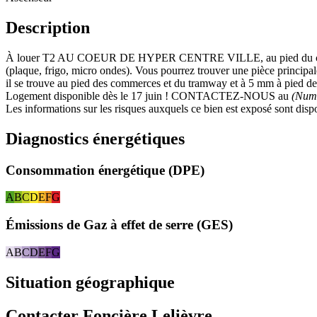
Description
À louer T2 AU COEUR DE HYPER CENTRE VILLE, au pied du centr
(plaque, frigo, micro ondes). Vous pourrez trouver une pièce principa
il se trouve au pied des commerces et du tramway et à 5 mm à pied de
Logement disponible dès le 17 juin ! CONTACTEZ-NOUS au
(Num
Les informations sur les risques auxquels ce bien est exposé sont disp
Diagnostics énergétiques
Consommation énergétique (DPE)
A
B
C
D
E
F
G
Émissions de Gaz à effet de serre (GES)
A
B
C
D
E
F
G
Situation géographique
Contacter Foncière Lelièvre