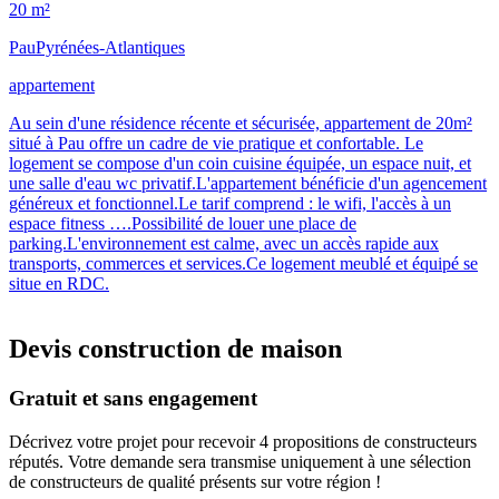
20 m²
Pau
Pyrénées-Atlantiques
appartement
Au sein d'une résidence récente et sécurisée, appartement de 20m²
situé à Pau offre un cadre de vie pratique et confortable. Le
logement se compose d'un coin cuisine équipée, un espace nuit, et
une salle d'eau wc privatif.L'appartement bénéficie d'un agencement
généreux et fonctionnel.Le tarif comprend : le wifi, l'accès à un
espace fitness ….Possibilité de louer une place de
parking.L'environnement est calme, avec un accès rapide aux
transports, commerces et services.Ce logement meublé et équipé se
situe en RDC.
Devis construction de maison
Gratuit et sans engagement
Décrivez votre projet pour recevoir 4 propositions de constructeurs
réputés. Votre demande sera transmise uniquement à une sélection
de constructeurs de qualité présents sur votre région !